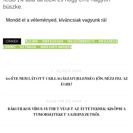
büszke.
Mondd el a véleményed, kíváncsiak vagyunk rá!
BULVÁR
HÍRESSÉGEK
MEGDÖBBENTŐ
MÉSZÁROS
CÍMKÉK
LŐRINC
SZTÁROK
VÁRKONYI ANDREA
ELŐZŐ CIKK
60 ÉVE NEM LÁTOTT CSILLAGÁSZATI JELENSÉG JÖN, NÉZZ FEL AZ
ÉGRE!
KÖVETKEZŐ CIKK
RÁKGYILKOS VÍRUS VETHET VÉGET AZ ÁTTÉTEKNEK: KISÖPRI A
TUMORSEJTEKET A SZERVEZETBŐL