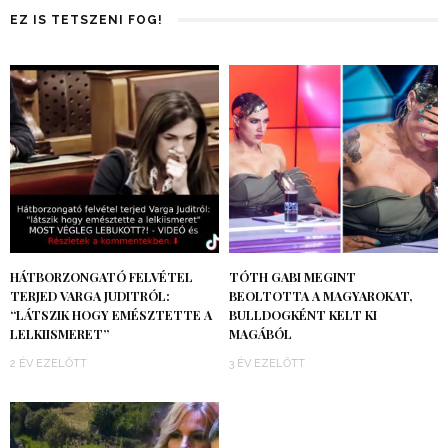
EZ IS TETSZENI FOG!
HÁTBORZONGATÓ FELVÉTEL
TÓTH GABI MEGINT
TERJED VARGA JUDITRÓL:
BEOLTOTTA A MAGYAROKAT,
“LÁTSZIK HOGY EMÉSZTETTE A
BULLDOGKÉNT KELT KI
LELKIISMERET”
MAGÁBÓL
2 ÉV EZELŐTT
3 ÉV EZELŐTT