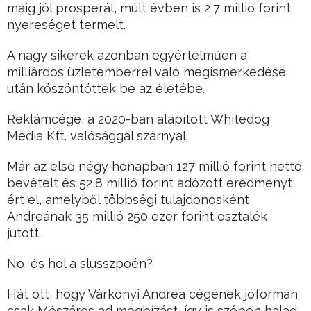
máig jól prosperál, múlt évben is 2,7 millió forint
nyereséget termelt.
A nagy sikerek azonban egyértelműen a
milliárdos üzletemberrel való megismerkedése
után köszöntöttek be az életébe.
Reklámcége, a 2020-ban alapított Whitedog
Média Kft. valósággal szárnyal.
Már az első négy hónapban 127 millió forint nettó
bevételt és 52,8 millió forint adózott eredményt
ért el, amelyből többségi tulajdonosként
Andreának 35 millió 250 ezer forint osztalék
jutott.
No, és hol a slusszpoén?
Hát ott, hogy Várkonyi Andrea cégének jóformán
csak Mészáros ad megbízást, így is szépen halad