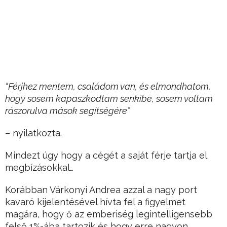
“Férjhez mentem, családom van, és elmondhatom,
hogy sosem kapaszkodtam senkibe, sosem voltam
rászorulva mások segítségére”
– nyilatkozta.
Mindezt úgy hogy a cégét a saját férje tartja el
megbízásokkal…
Korábban Várkonyi Andrea azzal a nagy port
kavaró kijelentésével hívta fel a figyelmet
magára, hogy ő az emberiség legintelligensebb
felső 1%-ába tartozik és hogy erre nagyon