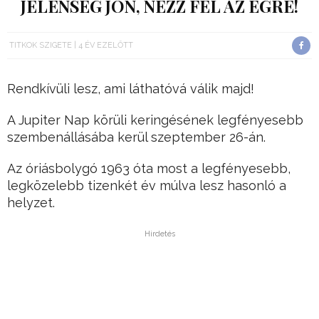
JELENSÉG JÖN, NÉZZ FEL AZ ÉGRE!
TITKOK SZIGETE
4 ÉV EZELŐTT
Rendkívüli lesz, ami láthatóvá válik majd!
A Jupiter Nap körüli keringésének legfényesebb
szembenállásába kerül szeptember 26-án.
Az óriásbolygó 1963 óta most a legfényesebb,
legközelebb tizenkét év múlva lesz hasonló a
helyzet.
Hirdetés