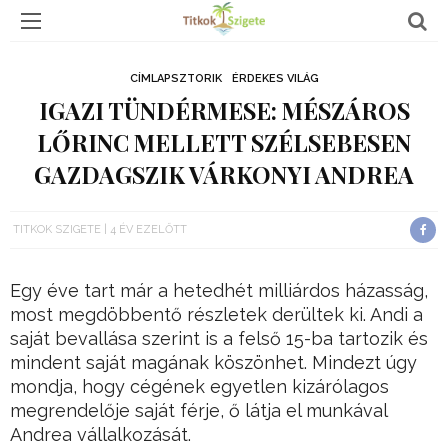
CÍMLAPSZTORIK
ÉRDEKES VILÁG
IGAZI TÜNDÉRMESE: MÉSZÁROS
LŐRINC MELLETT SZÉLSEBESEN
GAZDAGSZIK VÁRKONYI ANDREA
TITKOK SZIGETE
4 ÉV EZELŐTT
Egy éve tart már a hetedhét milliárdos házasság,
most megdöbbentő részletek derültek ki. Andi a
saját bevallása szerint is a felső 15-ba tartozik és
mindent saját magának köszönhet. Mindezt úgy
mondja, hogy cégének egyetlen kizárólagos
megrendelője saját férje, ő látja el munkával
Andrea vállalkozását.