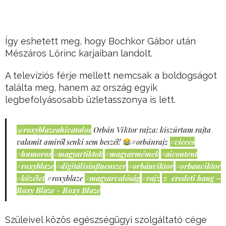
Így eshetett meg, hogy Bochkor Gábor után
Mészáros Lőrinc karjaiban landolt.
A televíziós férje mellett nemcsak a boldogságot
találta meg, hanem az ország egyik
legbefolyásosabb üzletasszonya is lett.
@roxyblazeahivatalos
Orbán Viktor rajza: kiszúrtam rajta
valamit amiről senki sem beszél!
#orbánrajz
#vicces
#humoros
#magyartiktok
#magyarmémek
#aicontent
#roxyblaze
#digitálisinfluenszer
#orbánviktor
#orbanviktor
#közélet
#roxyblaze
#magyarvalóság
#rajz
♬ eredeti hang –
Roxy Blaze - Roxy Blaze
Szüleivel közös egészségügyi szolgáltató cége