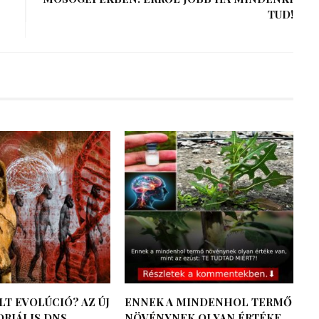
TUD!
LT EVOLÚCIÓ? AZ ÚJ
ENNEK A MINDENHOL TERMŐ
RIÁLIS DNS
NÖVÉNYNEK OLYAN ÉRTÉKE