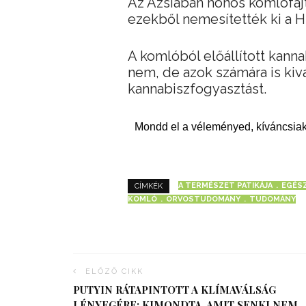
Az Ázsiában honos komlófajt
ezekből nemesítették ki a H
A komlóból előállított kanna
nem, de azok számára is kivál
kannabiszfogyasztást.
Mondd el a véleményed, kíváncsiak
A TERMÉSZET PATIKÁJA
EGÉS
CÍMKÉK
KOMLÓ
ORVOSTUDOMÁNY
TUDOMÁNY
ELŐZŐ CIKK
PUTYIN RÁTAPINTOTT A KLÍMAVÁLSÁG
LÉNYEGÉRE: KIMONDTA, AMIT SENKI NEM