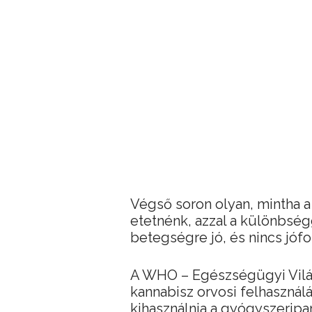
Végső soron olyan, mintha a
etetnénk, azzal a különbség
betegségre jó, és nincs jó
A WHO – Egészségügyi Világ
kannabisz orvosi felhaszná
kihasználnia a gyógyszeripa