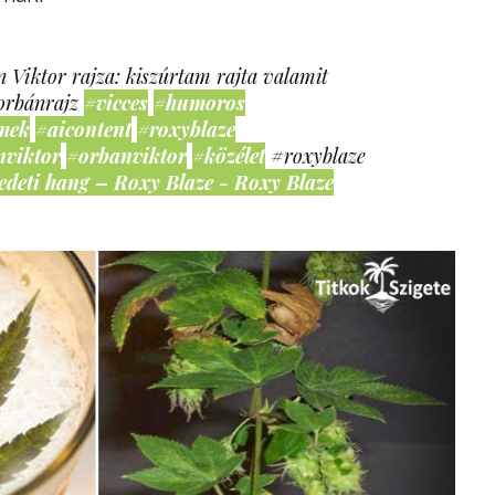
 Viktor rajza: kiszúrtam rajta valamit
orbánrajz
#vicces
#humoros
mek
#aicontent
#roxyblaze
nviktor
#orbanviktor
#közélet
#roxyblaze
edeti hang – Roxy Blaze - Roxy Blaze