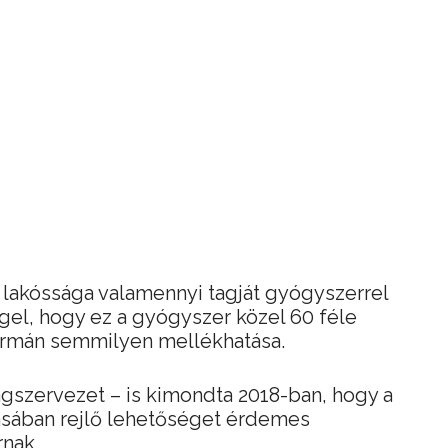
 lakóssága valamennyi tagját gyógyszerrel
gel, hogy ez a gyógyszer közel 60 féle
formán semmilyen mellékhatása.
szervezet – is kimondta 2018-ban, hogy a
lásában rejlő lehetőséget érdemes
rnak.