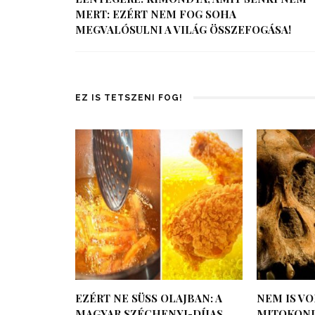
MERT: EZÉRT NEM FOG SOHA
MEGVALÓSULNI A VILÁG ÖSSZEFOGÁSA!
EZ IS TETSZENI FOG!
EZÉRT NE SÜSS OLAJBAN: A
NEM IS VO
MAGYAR SZÉCHENYI-DÍJAS
MITOKOND