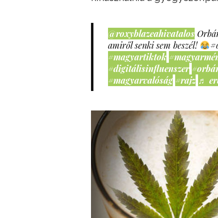
@roxyblazeahivatalos
Orbán
amiről senki sem beszél!
#
#magyartiktok
#magyarmé
#digitálisinfluenszer
#orbá
#magyarvalóság
#rajz
♬ er