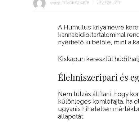
szerző:
TITKOK SZIGETE
7 ÉV EZELŐTT
A Humulus kriya névre keres
kannabidioltartalommal ren
nyerhető ki belőle, mint a k
Kiskapun keresztül hódíthat
Élelmiszeripari és e
Nem túlzás állítani, hogy ko
különleges komlófajta, ha e
ugyanis hihetetlen mérték
állapotát.