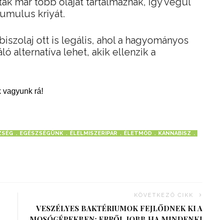
ák már több olajat tartalmaznak, így végül
umulus kriyát.
biszolaj ott is legális, ahol a hagyományos
ó alternatíva lehet, akik ellenzik a
 vagyunk rá!
ZSÉG
EGÉSZSÉGÜNK
ÉLELMISZERIPAR
ÉLETMÓD
KANNABISZ
KÖVETKEZŐ CIKK
VESZÉLYES BAKTÉRIUMOK FEJLŐDNEK KI A
MOSÓGÉPEKBEN: ERRŐL JOBB HA MINDENKI