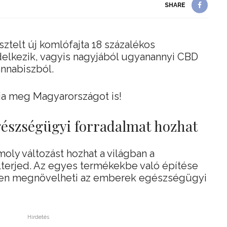
SHARE
ztelt új komlófajta 18 százalékos
delkezik, vagyis nagyjából ugyanannyi CBD
annabiszból.
ja meg Magyarországot is!
gészségügyi forradalmat hozhat
moly változást hozhat a világban a
lterjed. Az egyes termékekbe való építése
ben megnövelheti az emberek egészségügyi
Hirdetés