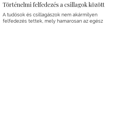
Történelmi felfedezés a csillagok között
A tudósok és csillagászok nem akármilyen
felfedezés tettek, mely hamarosan az egész
kozmoszról alkotott képünket újraírhatja.
A K2-18b nevű exobolygón ugyanis életre utaló
nyomokat fedeztek fel.
Hirdetés