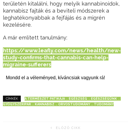
területén kitalálni, hogy melyik kannabinoidok,
kannabisz fajták és a beviteli módszerek a
leghatékonyabbak a fejfájás és a migrén
kezelésére.
A már említett tanulmány:
https://www.leafly.com/news/health/new-
study-confirms-that-cannabis-can-help-
migraine-sufferers
Mondd el a véleményed, kíváncsiak vagyunk rá!
A TERMÉSZET PATIKÁJA
EGÉSZSÉG
EGÉSZSÉGÜNK
CÍMKÉK
GYÓGYSZERIPAR
KANNABISZ
ORVOSTUDOMÁNY
TUDOMÁNY
ELŐZŐ CIKK