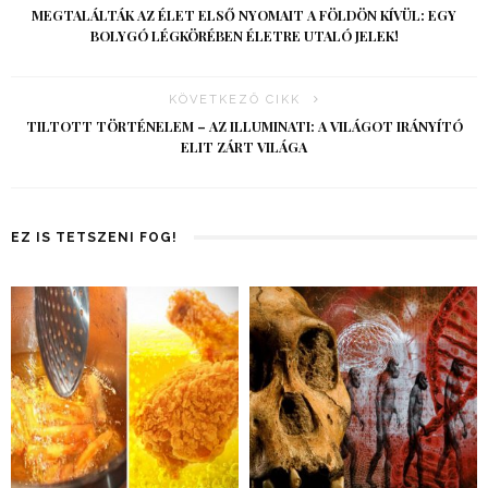
MEGTALÁLTÁK AZ ÉLET ELSŐ NYOMAIT A FÖLDÖN KÍVÜL: EGY
BOLYGÓ LÉGKÖRÉBEN ÉLETRE UTALÓ JELEK!
KÖVETKEZŐ CIKK
TILTOTT TÖRTÉNELEM – AZ ILLUMINATI: A VILÁGOT IRÁNYÍTÓ
ELIT ZÁRT VILÁGA
EZ IS TETSZENI FOG!