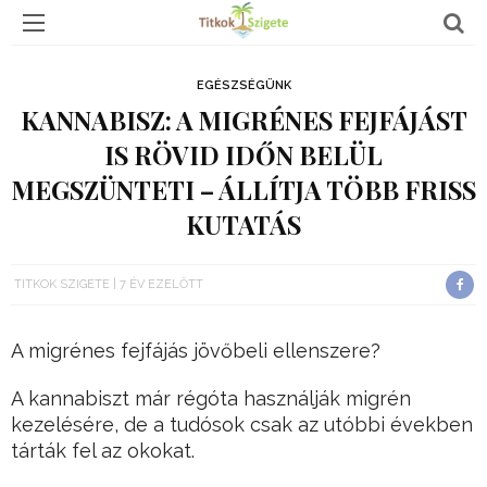
EGÉSZSÉGÜNK
KANNABISZ: A MIGRÉNES FEJFÁJÁST
IS RÖVID IDŐN BELÜL
MEGSZÜNTETI – ÁLLÍTJA TÖBB FRISS
KUTATÁS
TITKOK SZIGETE
7 ÉV EZELŐTT
A migrénes fejfájás jövőbeli ellenszere?
A kannabiszt már régóta használják migrén
kezelésére, de a tudósok csak az utóbbi években
tárták fel az okokat.