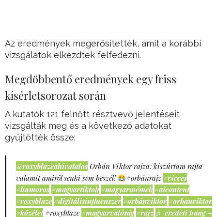
Az eredmények megerősítették, amit a korábbi
vizsgálatok elkezdtek felfedezni.
Megdöbbentő eredmények egy friss
kísérletsorozat során
A kutatók 121 felnőtt résztvevő jelentéseit
vizsgálták meg és a következő adatokat
gyűjtötték össze:
@roxyblazeahivatalos
Orbán Viktor rajza: kiszúrtam rajta
valamit amiről senki sem beszél!
#orbánrajz
#vicces
#humoros
#magyartiktok
#magyarmémek
#aicontent
#roxyblaze
#digitálisinfluenszer
#orbánviktor
#orbanviktor
#közélet
#roxyblaze
#magyarvalóság
#rajz
♬ eredeti hang –