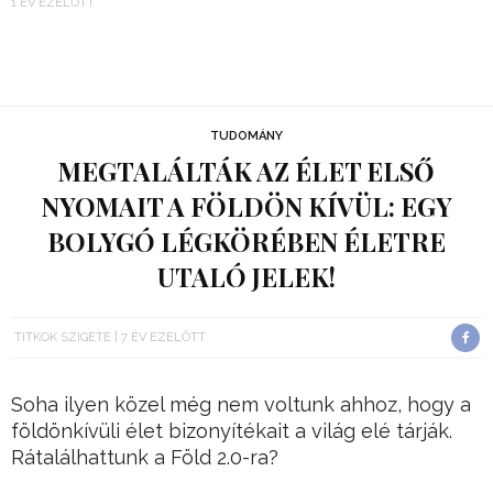
1 ÉV EZELŐTT
TUDOMÁNY
MEGTALÁLTÁK AZ ÉLET ELSŐ
NYOMAIT A FÖLDÖN KÍVÜL: EGY
BOLYGÓ LÉGKÖRÉBEN ÉLETRE
UTALÓ JELEK!
TITKOK SZIGETE
7 ÉV EZELŐTT
Soha ilyen közel még nem voltunk ahhoz, hogy a
földönkívüli élet bizonyítékait a világ elé tárják.
Rátalálhattunk a Föld 2.0-ra?