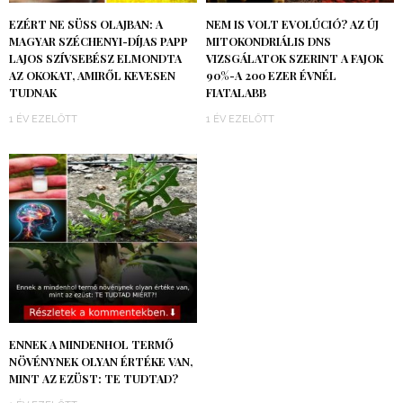
EZÉRT NE SÜSS OLAJBAN: A
NEM IS VOLT EVOLÚCIÓ? AZ ÚJ
MAGYAR SZÉCHENYI-DÍJAS PAPP
MITOKONDRIÁLIS DNS
LAJOS SZÍVSEBÉSZ ELMONDTA
VIZSGÁLATOK SZERINT A FAJOK
AZ OKOKAT, AMIRŐL KEVESEN
90%-A 200 EZER ÉVNÉL
TUDNAK
FIATALABB
1 ÉV EZELŐTT
1 ÉV EZELŐTT
ENNEK A MINDENHOL TERMŐ
NÖVÉNYNEK OLYAN ÉRTÉKE VAN,
MINT AZ EZÜST: TE TUDTAD?