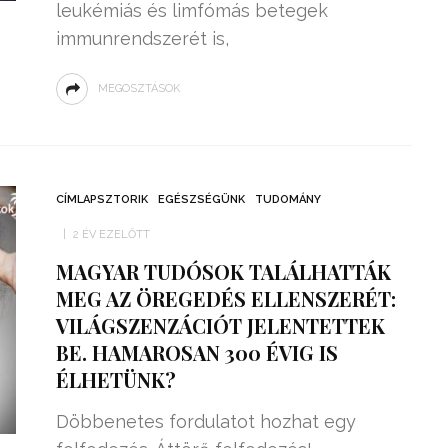
leukémiás és limfómás betegek
immunrendszerét is,
MEGOSZTÁSOK
CÍMLAPSZTORIK
EGÉSZSÉGÜNK
TUDOMÁNY
2 ÉV EZELŐTT
MAGYAR TUDÓSOK TALÁLHATTÁK
MEG AZ ÖREGEDÉS ELLENSZERÉT:
VILÁGSZENZÁCIÓT JELENTETTEK
BE. HAMAROSAN 300 ÉVIG IS
ÉLHETÜNK?
Döbbenetes fordulatot hozhat egy