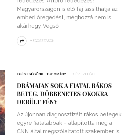
felfedezés. Áttörő felfedezés!
Magyarországon is élő faj lassíthatja az
emberi öregedést, méghozzá nem is
akárhogy. Végső
MEGOSZTÁSOK
EGÉSZSÉGÜNK
TUDOMÁNY
2 ÉV EZELŐTT
DRÁMAIAN SOK A FIATAL RÁKOS
BETEG, DÖBBENETES OKOKRA
DERÜLT FÉNY
Az újonnan diagnosztizált rákos betegek
egyre fiatalabbak – állapította meg a
CNN által megszólaltatott szakember is.