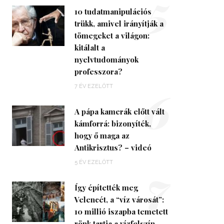
5
10 tudatmanipulációs
trükk, amivel irányítják a
tömegeket a világon:
kitálalt a
nyelvtudományok
professzora?
6
7 ÉV EZELŐTT
A pápa kamerák előtt vált
kámforrá: bizonyíték,
hogy ő maga az
Antikrisztus? – videó
7
5 ÉV EZELŐTT
Így építették meg
Velencét, a “víz városát”:
10 millió iszapba temetett
rönk tartja a vízfelszín