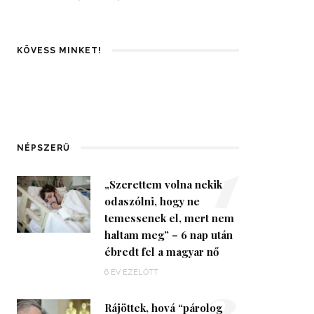
KÖVESS MINKET!
1
NÉPSZERŰ
„Szerettem volna nekik
odaszólni, hogy ne
temessenek el, mert nem
haltam meg” – 6 nap után
ébredt fel a magyar nő
2
6 ÉV EZELŐTT
Rájöttek, hová “párolog