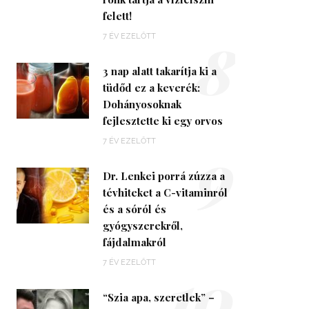
felett!
8
7 ÉV EZELŐTT
3 nap alatt takarítja ki a
tüdőd ez a keverék:
Dohányosoknak
fejlesztette ki egy orvos
9
7 ÉV EZELŐTT
Dr. Lenkei porrá zúzza a
tévhiteket a C-vitaminról
és a sóról és
gyógyszerekről,
fájdalmakról
10
7 ÉV EZELŐTT
“Szia apa, szeretlek” –