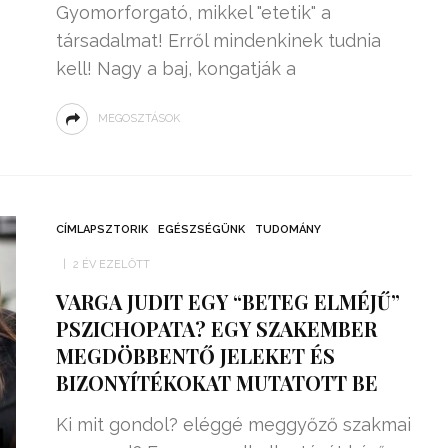
Gyomorforgató, mikkel "etetik" a
társadalmat! Erről mindenkinek tudnia
kell! Nagy a baj, kongatják a
MEGOSZTÁSOK
CÍMLAPSZTORIK
EGÉSZSÉGÜNK
TUDOMÁNY
2 ÉV EZELŐTT
VARGA JUDIT EGY “BETEG ELMÉJŰ”
PSZICHOPATA? EGY SZAKEMBER
MEGDÖBBENTŐ JELEKET ÉS
BIZONYÍTÉKOKAT MUTATOTT BE
Ki mit gondol? eléggé meggyőző szakmai