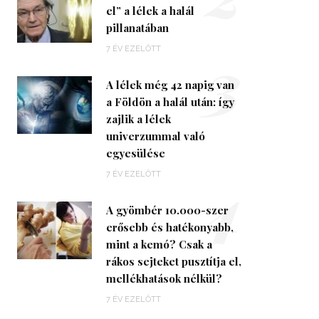
el” a lélek a halál
pillanatában
3
7 ÉV EZELŐTT
A lélek még 42 napig van
a Földön a halál után: így
zajlik a lélek
univerzummal való
egyesülése
4
7 ÉV EZELŐTT
A gyömbér 10.000-szer
erősebb és hatékonyabb,
mint a kemó? Csak a
rákos sejteket pusztítja el,
mellékhatások nélkül?
7 ÉV EZELŐTT