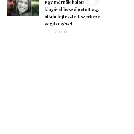
Egy mérnök halott
lányával beszélgetett egy
általa fejlesztett szerkezet
segítségével
6 ÉV EZELŐTT