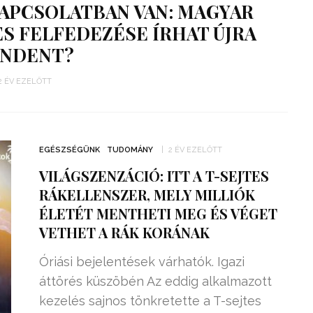
KAPCSOLATBAN VAN: MAGYAR
 FELFEDEZÉSE ÍRHAT ÚJRA
INDENT?
2 ÉV EZELŐTT
EGÉSZSÉGÜNK
TUDOMÁNY
2 ÉV EZELŐTT
VILÁGSZENZÁCIÓ: ITT A T-SEJTES
RÁKELLENSZER, MELY MILLIÓK
ÉLETÉT MENTHETI MEG ÉS VÉGET
VETHET A RÁK KORÁNAK
Óriási bejelentések várhatók. Igazi
áttörés küszöbén Az eddig alkalmazott
kezelés sajnos tönkretette a T-sejtes