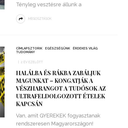
Tényleg vesztésre állunk a
MEGOSZTÁSOK
CÍMLAPSZTORIK
EGÉSZSÉGÜNK
ÉRDEKES VILÁG
TUDOMÁNY
2 ÉV EZELŐTT
HALÁLBA ÉS RÁKBA ZABÁLJUK
MAGUNKAT – KONGATJÁK A
VÉSZHARANGOT A TUDÓSOK AZ
ULTRAFELDOLGOZOTT ÉTELEK
KAPCSÁN
Van, amit GYEREKEK fogyasztanak
rendszeresen Magyarországon!