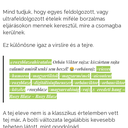
Mind tudjuk, hogy egyes feldolgozott, vagy
ultrafeldolgozott ételek miféle borzalmas
eljárásokon mennek keresztül, mire a csomagba
kerülnek.
Ez különösne igaz a virslire és a tejre.
@roxyblazeahivatalos
Orbán Viktor rajza: kiszúrtam rajta
valamit amiről senki sem beszél!
#orbánrajz
#vicces
#humoros
#magyartiktok
#magyarmémek
#aicontent
#roxyblaze
#digitálisinfluenszer
#orbánviktor
#orbanviktor
#közélet
#roxyblaze
#magyarvalóság
#rajz
♬ eredeti hang –
Roxy Blaze - Roxy Blaze
A tej eleve nem is a klasszikus értelemben vett
tej már… A bolti változata legalábbis kevesebb
teheten látott, mint gondolnád.