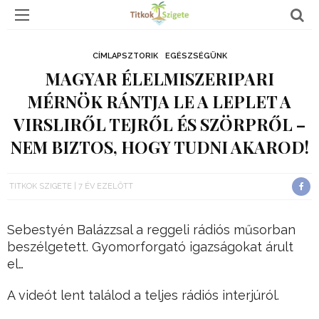
CÍMLAPSZTORIK
EGÉSZSÉGÜNK
MAGYAR ÉLELMISZERIPARI
MÉRNÖK RÁNTJA LE A LEPLET A
VIRSLIRŐL TEJRŐL ÉS SZÖRPRŐL –
NEM BIZTOS, HOGY TUDNI AKAROD!
TITKOK SZIGETE
7 ÉV EZELŐTT
Sebestyén Balázzsal a reggeli rádiós műsorban
beszélgetett. Gyomorforgató igazságokat árult
el…
A videót lent találod a teljes rádiós interjúról.