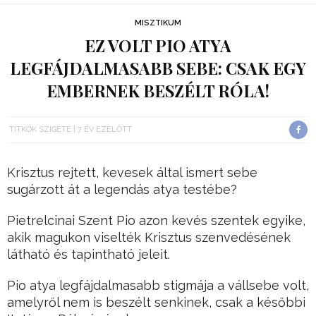
MISZTIKUM
EZ VOLT PIO ATYA
LEGFÁJDALMASABB SEBE: CSAK EGY
EMBERNEK BESZÉLT RÓLA!
TITKOK SZIGETE
7 ÉV EZELŐTT
Krisztus rejtett, kevesek által ismert sebe
sugárzott át a legendás atya testébe?
Pietrelcinai Szent Pio azon kevés szentek egyike,
akik magukon viselték Krisztus szenvedésének
látható és tapintható jeleit.
Pio atya legfájdalmasabb stigmája a vállsebe volt,
amelyről nem is beszélt senkinek, csak a későbbi