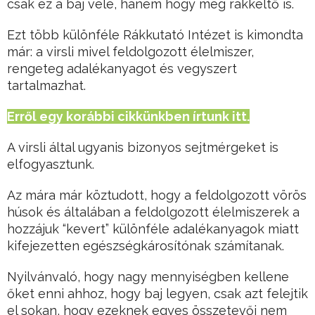
csak ez a baj vele, hanem hogy még rákkeltő is.
Ezt több különféle Rákkutató Intézet is kimondta
már: a virsli mivel feldolgozott élelmiszer,
rengeteg adalékanyagot és vegyszert
tartalmazhat.
Erről egy korábbi cikkünkben írtunk itt.
A virsli által ugyanis bizonyos sejtmérgeket is
elfogyasztunk.
Az mára már köztudott, hogy a feldolgozott vörös
húsok és általában a feldolgozott élelmiszerek a
hozzájuk “kevert” különféle adalékanyagok miatt
kifejezetten egészségkárosítónak számítanak.
Nyilvánvaló, hogy nagy mennyiségben kellene
őket enni ahhoz, hogy baj legyen, csak azt felejtik
el sokan, hogy ezeknek egyes összetevői nem