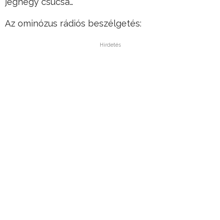
jéghegy csúcsa…
Az ominózus rádiós beszélgetés:
Hirdetés