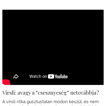
Virsli: avagy a “csesznyeség” netovábbja?
A virsli ritka gusztustalan módon készül, és nem