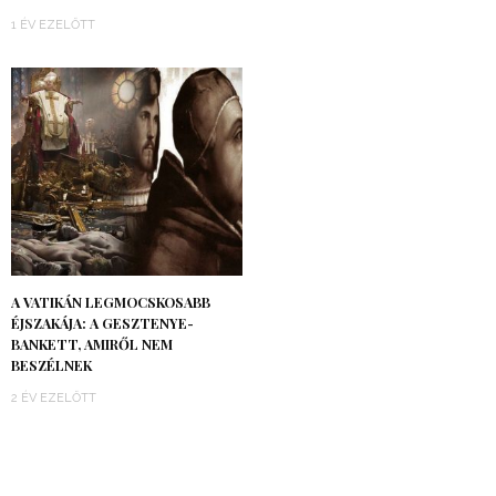
1 ÉV EZELŐTT
A VATIKÁN LEGMOCSKOSABB
ÉJSZAKÁJA: A GESZTENYE-
BANKETT, AMIRŐL NEM
BESZÉLNEK
2 ÉV EZELŐTT