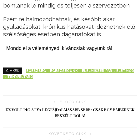
bomlanak le mindig és teljesen a szervezetben.
Ezért felhalmozódhatnak, és később akár
gyulladásokat, krónikus hatásokat idézhetnek elő,
szélsőséges esetben daganatokat is
Mondd el a véleményed, kíváncsiak vagyunk rá!
EGÉSZSÉG
EGÉSZSÉGÜNK
ÉLELMISZERIPAR
ÉLETMÓD
CÍMKÉK
TÉNYFELTÁRÓ
ELŐZŐ CIKK
EZ VOLT PIO ATYA LEGFÁJDALMASABB SEBE: CSAK EGY EMBERNEK
BESZÉLT RÓLA!
KÖVETKEZŐ CIKK