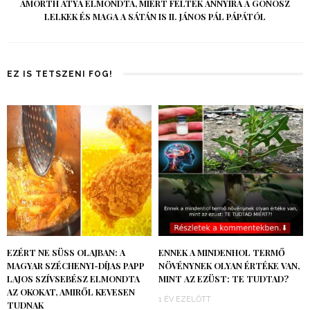
AMORTH ATYA ELMONDTA, MIÉRT FÉLTEK ANNYIRA A GONOSZ
LELKEK ÉS MAGA A SÁTÁN IS II. JÁNOS PÁL PÁPÁTÓL
EZ IS TETSZENI FOG!
EZÉRT NE SÜSS OLAJBAN: A
ENNEK A MINDENHOL TERMŐ
MAGYAR SZÉCHENYI-DÍJAS PAPP
NÖVÉNYNEK OLYAN ÉRTÉKE VAN,
LAJOS SZÍVSEBÉSZ ELMONDTA
MINT AZ EZÜST: TE TUDTAD?
AZ OKOKAT, AMIRŐL KEVESEN
1 ÉV EZELŐTT
TUDNAK