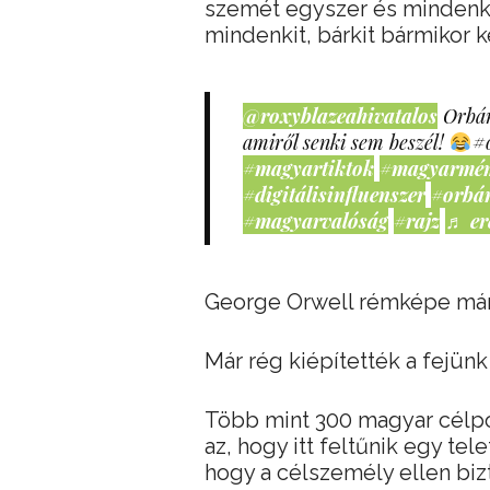
szemét egyszer és mindenkor
mindenkit, bárkit bármikor 
@roxyblazeahivatalos
Orbán
amiről senki sem beszél!
#
#magyartiktok
#magyarmé
#digitálisinfluenszer
#orbá
#magyarvalóság
#rajz
♬ er
George Orwell rémképe már
Már rég kiépítették a fejünk 
Több mint 300 magyar célpo
az, hogy itt feltűnik egy te
hogy a célszemély ellen bizt