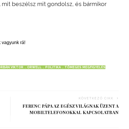
el mit beszélsz mit gondolsz, és bármikor
 vagyunk rá!
ORBÁN VIKTOR
ORWELL
POLITIKA
TÖMEGES MEGFIGYELÉS
KÖVETKEZŐ CIKK
FERENC PÁPA AZ EGÉSZ VILÁGNAK ÜZENT A
MOBILTELEFONOKKAL KAPCSOLATBAN