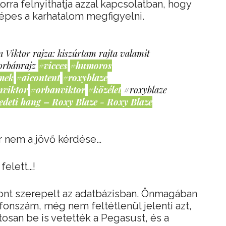
ra felnyithatja azzal kapcsolatban, hogy
képes a karhatalom megfigyelni.
 Viktor rajza: kiszúrtam rajta valamit
orbánrajz
#vicces
#humoros
mek
#aicontent
#roxyblaze
nviktor
#orbanviktor
#közélet
#roxyblaze
edeti hang – Roxy Blaze - Roxy Blaze
 nem a jövő kérdése…
felett…!
nt szerepelt az adatbázisban. Önmagában
lefonszám, még nem feltétlenül jelenti azt,
osan be is vetették a Pegasust, és a