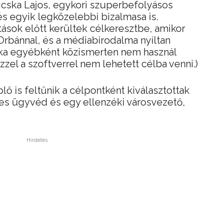
icska Lajos, egykori szuperbefolyásos
és egyik legközelebbi bizalmasa is.
tások előtt kerültek célkeresztbe, amikor
rbánnal, és a médiabirodalma nyíltan
ska egyébként közismerten nem használ
zzel a szoftverrel nem lehetett célba venni.)
 is feltűnik a célpontként kiválasztottak
yes ügyvéd és egy ellenzéki városvezető,
Hirdetés