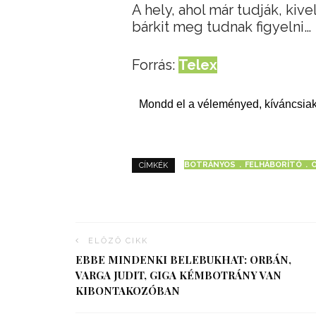
A hely, ahol már tudják, kiv
bárkit meg tudnak figyelni…
Forrás:
Telex
Mondd el a véleményed, kíváncsiak
BOTRÁNYOS
FELHÁBORÍTÓ
CÍMKÉK
ELŐZŐ CIKK
EBBE MINDENKI BELEBUKHAT: ORBÁN,
VARGA JUDIT, GIGA KÉMBOTRÁNY VAN
KIBONTAKOZÓBAN