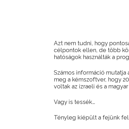
Azt nem tudni, hogy pontosa
célpontok ellen, de több kö
hatóságok használták a pro
Számos információ mutatja a
meg a kémszoftver, hogy 20
voltak az izraeli és a magya
Vagy is tessék…
Tényleg kiépült a fejünk fel