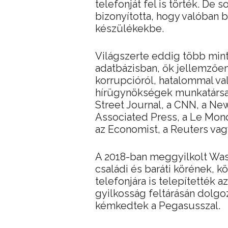
telefonját fel is törték. De
bizonyította, hogy valóban 
készülékekbe.
Világszerte eddig több mint
adatbázisban, ők jellemzően 
korrupcióról, hatalommal val
hírügynökségek munkatársai 
Street Journal, a CNN, a New 
Associated Press, a Le Mon
az Economist, a Reuters vagy
A 2018-ban meggyilkolt Was
családi és baráti körének, k
telefonjára is telepítették
gyilkosság feltárásán dolgo
kémkedtek a Pegasusszal.