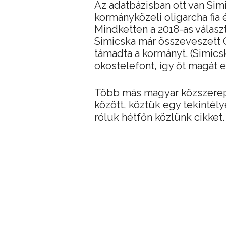
Az adatbázisban ott van Sim
kormányközeli oligarcha fia 
Mindketten a 2018-as válasz
Simicska már összeveszett O
támadta a kormányt. (Simic
okostelefont, így őt magát e
Több más magyar közszereplő
között, köztük egy tekintél
róluk hétfőn közlünk cikket.