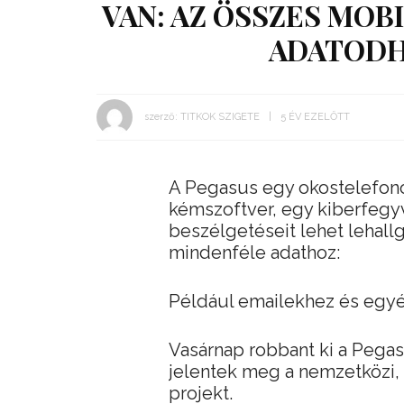
VAN: AZ ÖSSZES MOB
ADATODH
szerző:
TITKOK SZIGETE
5 ÉV EZELŐTT
A Pegasus egy okostelefono
kémszoftver, egy kiberfegy
beszélgetéseit lehet lehallg
mindenféle adathoz:
Például emailekhez és egyé
Vasárnap robbant ki a Pega
jelentek meg a nemzetközi,
projekt.