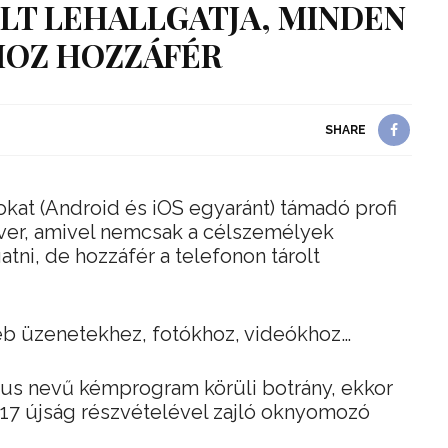
ILT LEHALLGATJA, MINDEN
OZ HOZZÁFÉR
SHARE
kat (Android és iOS egyaránt) támadó profi
ver, amivel nemcsak a célszemélyek
atni, de hozzáfér a telefonon tárolt
b üzenetekhez, fotókhoz, videókhoz…
sus nevű kémprogram körüli botrány, ekkor
 17 újság részvételével zajló oknyomozó