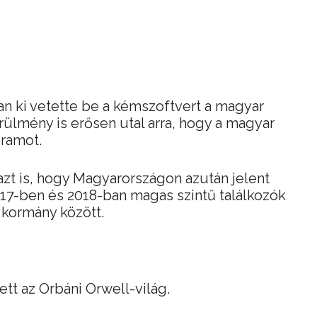
n ki vetette be a kémszoftvert a magyar
rülmény is erősen utal arra, hogy a magyar
gramot.
zt is, hogy Magyarországon azután jelent
17-ben és 2018-ban magas szintű találkozók
r kormány között.
ett az Orbáni Orwell-világ.