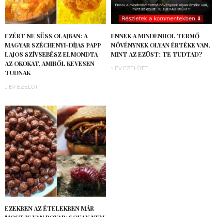
EZÉRT NE SÜSS OLAJBAN: A
ENNEK A MINDENHOL TERMŐ
MAGYAR SZÉCHENYI-DÍJAS PAPP
NÖVÉNYNEK OLYAN ÉRTÉKE VAN,
LAJOS SZÍVSEBÉSZ ELMONDTA
MINT AZ EZÜST: TE TUDTAD?
AZ OKOKAT, AMIRŐL KEVESEN
1 ÉV EZELŐTT
TUDNAK
1 ÉV EZELŐTT
EZEKBEN AZ ÉTELEKBEN MÁR