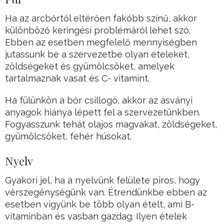
Ha az arcbőrtől eltérően fakóbb színű, akkor
különböző keringési problémáról lehet szó.
Ebben az esetben megfelelő mennyiségben
jutassunk be a szervezetbe olyan ételeket,
zöldségeket és gyümölcsöket, amelyek
tartalmaznak vasat és C- vitamint.
Ha fülünkön a bőr csillogó, akkor az ásványi
anyagok hiánya lépett fel a szervezetünkben.
Fogyasszunk tehát olajos magvakat, zöldségeket,
gyümölcsöket, fehér húsokat.
Nyelv
Gyakori jel, ha a nyelvünk felülete piros, hogy
vérszegénységünk van. Étrendünkbe ebben az
esetben vigyünk be több olyan ételt, ami B-
vitaminban és vasban gazdag. Ilyen ételek