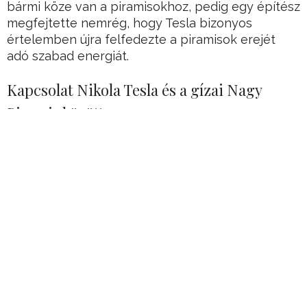
bármi köze van a piramisokhoz, pedig egy építész
megfejtette nemrég, hogy Tesla bizonyos
értelemben újra felfedezte a piramisok erejét
adó szabad energiát.
Kapcsolat Nikola Tesla és a gízai Nagy
Piramis között
Azt az energiát, melynek birtokában voltak az
egyiptomiak, de nem tudták az ókorban teljes
mértékben kihasználni az erejét és annak
előnyeit.
Ugyanakkor számos történelmi és régészeti
nyom utal rá, hogy Egyiptom sokkal fejlettebb
technológiával rendelkezett, mint azt a mai
modern régészeti tudományágak állítják.
Hirdetés