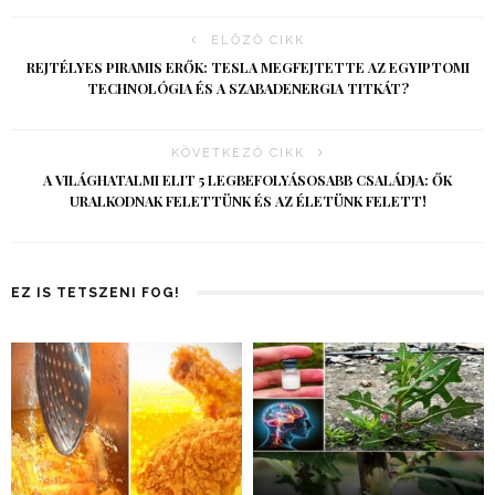
ELŐZŐ CIKK
REJTÉLYES PIRAMIS ERŐK: TESLA MEGFEJTETTE AZ EGYIPTOMI
TECHNOLÓGIA ÉS A SZABADENERGIA TITKÁT?
KÖVETKEZŐ CIKK
A VILÁGHATALMI ELIT 5 LEGBEFOLYÁSOSABB CSALÁDJA: ŐK
URALKODNAK FELETTÜNK ÉS AZ ÉLETÜNK FELETT!
EZ IS TETSZENI FOG!