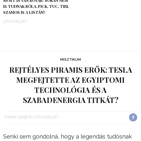
MOST IS VAN ROVAR: SOKAN NEM
IS TUDNAK RÓLA, PICK, TUC, TIBI,
SZAMOS IS A LISTÁN!
3 ÉV EZELŐTT
MISZTIKUM
REJTÉLYES PIRAMIS ERŐK: TESLA
MEGFEJTETTE AZ EGYIPTOMI
TECHNOLÓGIA ÉS A
SZABADENERGIA TITKÁT?
TITKOK SZIGETE
7 ÉV EZELŐTT
Senki sem gondolná, hogy a legendás tudósnak