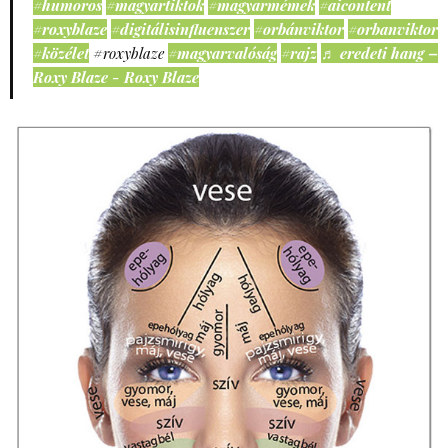
#humoros
#magyartiktok
#magyarmémek
#aicontent
#roxyblaze
#digitálisinfluenszer
#orbánviktor
#orbanviktor
#közélet
#roxyblaze
#magyarvalóság
#rajz
♬ eredeti hang –
Roxy Blaze - Roxy Blaze