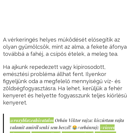
A vérkeringés helyes működését elősegítik az
olyan gyümölcsök, mint az alma, a fekete áfonya
továbbá a fahéj, a csípős ételek, a meleg tea.
Ha ajkunk repedezett vagy kipirosodott,
emésztési probléma állhat fent. Ilyenkor
figyeljünk oda a megfelelő mennyiségű víz- és
zöldségfogyasztásra. Ha lehet, kerüljük a fehér
kenyeret és helyette fogyasszunk teljes kiőrlésű
kenyeret.
@roxyblazeahivatalos
Orbán Viktor rajza: kiszúrtam rajta
valamit amiről senki sem beszél!
#orbánrajz
#vicces