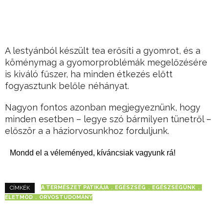
A lestyánból készült tea erősíti a gyomrot, és a
köménymag a gyomorproblémák megelőzésére
is kiváló fűszer, ha minden étkezés előtt
fogyasztunk belőle néhányat.
Nagyon fontos azonban megjegyeznünk, hogy
minden esetben – legye szó bármilyen tünetről –
először a a háziorvosunkhoz forduljunk.
Mondd el a véleményed, kíváncsiak vagyunk rá!
A TERMÉSZET PATIKÁJA
EGÉSZSÉG
EGÉSZSÉGÜNK
CÍMKÉK
ÉLETMÓD
ORVOSTUDOMÁNY