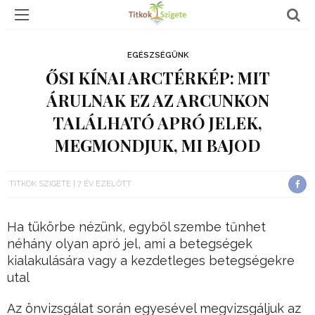
EGÉSZSÉGÜNK
ŐSI KÍNAI ARCTÉRKÉP: MIT
ÁRULNAK EZ AZ ARCUNKON
TALÁLHATÓ APRÓ JELEK,
MEGMONDJUK, MI BAJOD
TITKOK SZIGETE
7 ÉV EZELŐTT
Ha tükörbe nézünk, egyből szembe tűnhet
néhány olyan apró jel, ami a betegségek
kialakulására vagy a kezdetleges betegségekre
utal
Az önvizsgálat során egyesével megvizsgáljuk az