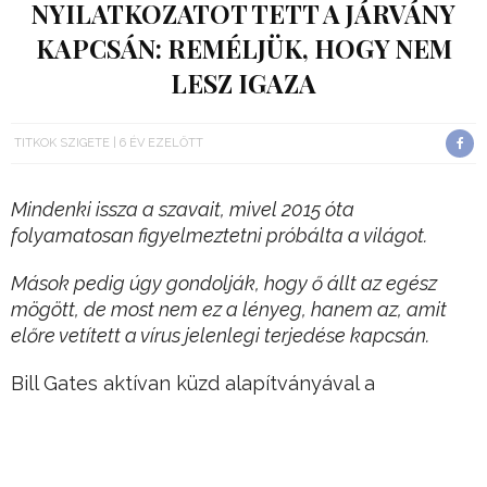
NYILATKOZATOT TETT A JÁRVÁNY
KAPCSÁN: REMÉLJÜK, HOGY NEM
LESZ IGAZA
TITKOK SZIGETE
6 ÉV EZELŐTT
Mindenki issza a szavait, mivel 2015 óta
folyamatosan figyelmeztetni próbálta a világot.
Mások pedig úgy gondolják, hogy ő állt az egész
mögött, de most nem ez a lényeg, hanem az, amit
előre vetített a vírus jelenlegi terjedése kapcsán.
Bill Gates aktívan küzd alapítványával a
koronavírus ellen, jelenleg hét ígéretes vakcina
tesztelését is finanszírozza a Bill & Melinda Gates
Foundation.