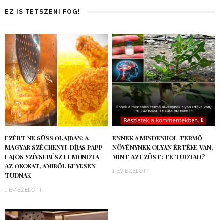
EZ IS TETSZENI FOG!
EZÉRT NE SÜSS OLAJBAN: A
ENNEK A MINDENHOL TERMŐ
MAGYAR SZÉCHENYI-DÍJAS PAPP
NÖVÉNYNEK OLYAN ÉRTÉKE VAN,
LAJOS SZÍVSEBÉSZ ELMONDTA
MINT AZ EZÜST: TE TUDTAD?
AZ OKOKAT, AMIRŐL KEVESEN
1 ÉV EZELŐTT
TUDNAK
1 ÉV EZELŐTT