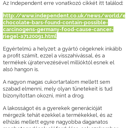
Az Independent erre vonatkozó cikkét itt találod:
http://www.independent.co.uk/news/world/eu
chocolate-bars-found-contain-possible-
carcinogens-germany-food-cause-cancer-
riegel-a7120091.html
Egyértelmű a helyzet: a gyártó cégeknek inkább
a profit számít, ezzel a visszahívással, és a
termékek újratervezésével millióktól esnek el
alsó hangon is.
A nagyon magas cukortartalom mellett sem
szabad elmenni, mely olyan tünetekeit is tud
bizonyítottan okozni, mint a drog.
A lakosságot és a gyerekek generációját
mérgezik tehát ezekkel a termékekkel, és az
elhízás mellett egyre nagyobba daganatos