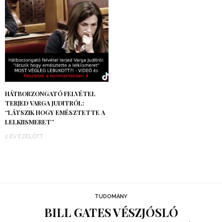
HÁTBORZONGATÓ FELVÉTEL
TERJED VARGA JUDITRÓL:
“LÁTSZIK HOGY EMÉSZTETTE A
LELKIISMERET”
2 ÉV EZELŐTT
TUDOMÁNY
BILL GATES VÉSZJÓSLÓ