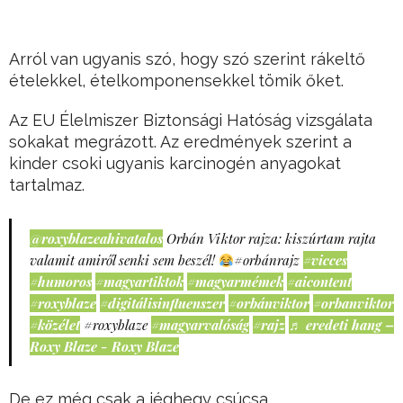
Arról van ugyanis szó, hogy szó szerint rákeltő
ételekkel, ételkomponensekkel tömik őket.
Az EU Élelmiszer Biztonsági Hatóság vizsgálata
sokakat megrázott. Az eredmények szerint a
kinder csoki ugyanis karcinogén anyagokat
tartalmaz.
@roxyblazeahivatalos
Orbán Viktor rajza: kiszúrtam rajta
valamit amiről senki sem beszél!
#orbánrajz
#vicces
#humoros
#magyartiktok
#magyarmémek
#aicontent
#roxyblaze
#digitálisinfluenszer
#orbánviktor
#orbanviktor
#közélet
#roxyblaze
#magyarvalóság
#rajz
♬ eredeti hang –
Roxy Blaze - Roxy Blaze
De ez még csak a jéghegy csúcsa.