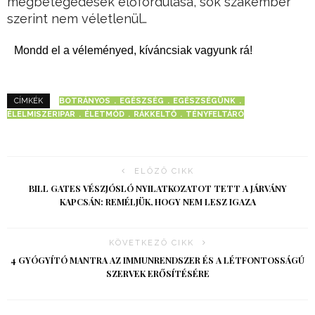
megbetegedések előfordulása, sok szakember
szerint nem véletlenül…
Mondd el a véleményed, kíváncsiak vagyunk rá!
BOTRÁNYOS
EGÉSZSÉG
EGÉSZSÉGÜNK
CÍMKÉK
ÉLELMISZERIPAR
ÉLETMÓD
RÁKKELTŐ
TÉNYFELTÁRÓ
ELŐZŐ CIKK
BILL GATES VÉSZJÓSLÓ NYILATKOZATOT TETT A JÁRVÁNY
KAPCSÁN: REMÉLJÜK, HOGY NEM LESZ IGAZA
KÖVETKEZŐ CIKK
4 GYÓGYÍTÓ MANTRA AZ IMMUNRENDSZER ÉS A LÉTFONTOSSÁGÚ
SZERVEK ERŐSÍTÉSÉRE