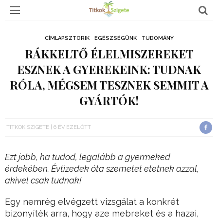
CÍMLAPSZTORIK
EGÉSZSÉGÜNK
TUDOMÁNY
RÁKKELTŐ ÉLELMISZEREKET
ESZNEK A GYEREKEINK: TUDNAK
RÓLA, MÉGSEM TESZNEK SEMMIT A
GYÁRTÓK!
TITKOK SZIGETE
6 ÉV EZELŐTT
Ezt jobb, ha tudod, legalább a gyermeked
érdekében. Évtizedek óta szemetet etetnek azzal,
akivel csak tudnak!
Egy nemrég elvégzett vizsgálat a konkrét
bizonyíték arra, hogy aze mebreket és a hazai,