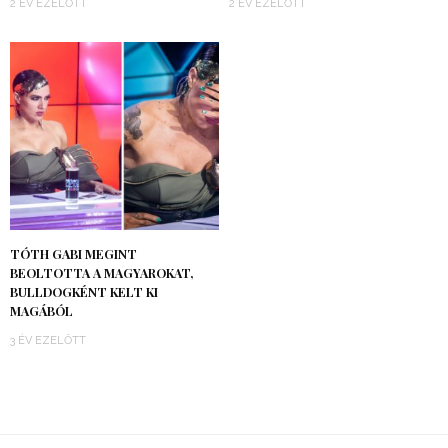
2 ÉV EZELŐTT
2 ÉV EZELŐTT
TÓTH GABI MEGINT
BEOLTOTTA A MAGYAROKAT,
BULLDOGKÉNT KELT KI
MAGÁBÓL
3 ÉV EZELŐTT