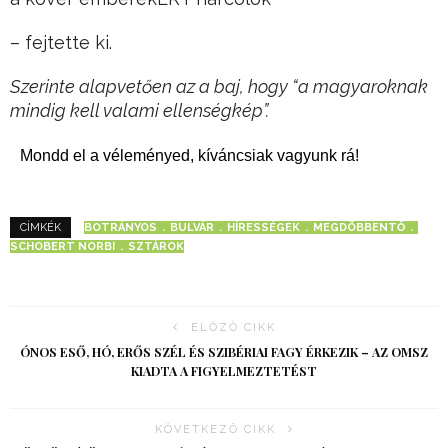
– fejtette ki.
Szerinte alapvetően az a baj, hogy “a magyaroknak
mindig kell valami ellenségkép”.
Mondd el a véleményed, kíváncsiak vagyunk rá!
BOTRÁNYOS
BULVÁR
HÍRESSÉGEK
MEGDÖBBENTŐ
CÍMKÉK
SCHOBERT NORBI
SZTÁROK
ELŐZŐ CIKK
ÓNOS ESŐ, HÓ, ERŐS SZÉL ÉS SZIBÉRIAI FAGY ÉRKEZIK – AZ OMSZ
KIADTA A FIGYELMEZTETÉST
KÖVETKEZŐ CIKK