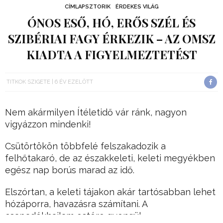
CÍMLAPSZTORIK
ÉRDEKES VILÁG
ÓNOS ESŐ, HÓ, ERŐS SZÉL ÉS
SZIBÉRIAI FAGY ÉRKEZIK – AZ OMSZ
KIADTA A FIGYELMEZTETÉST
TITKOK SZIGETE
6 ÉV EZELŐTT
Nem akármilyen Ítéletidő vár ránk, nagyon
vigyázzon mindenki!
Csütörtökön többfelé felszakadozik a
felhőtakaró, de az északkeleti, keleti megyékben
egész nap borús marad az idő.
Elszórtan, a keleti tájakon akár tartósabban lehet
hózáporra, havazásra számítani. A
csapadékhajlam estére gyengül.