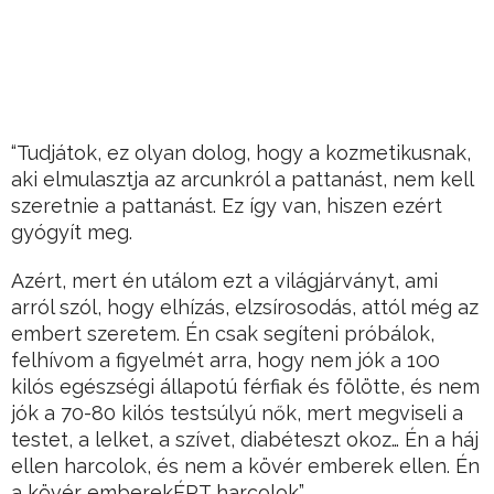
“Tudjátok, ez olyan dolog, hogy a kozmetikusnak,
aki elmulasztja az arcunkról a pattanást, nem kell
szeretnie a pattanást. Ez így van, hiszen ezért
gyógyít meg.
Azért, mert én utálom ezt a világjárványt, ami
arról szól, hogy elhízás, elzsírosodás, attól még az
embert szeretem. Én csak segíteni próbálok,
felhívom a figyelmét arra, hogy nem jók a 100
kilós egészségi állapotú férfiak és fölötte, és nem
jók a 70-80 kilós testsúlyú nők, mert megviseli a
testet, a lelket, a szívet, diabéteszt okoz… Én a háj
ellen harcolok, és nem a kövér emberek ellen. Én
a kövér emberekÉRT harcolok”