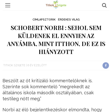
CÍMLAPSZTORIK
ÉRDEKES VILÁG
SCHOBERT NORBI : SEHOL SEM
KÜLDENEK EL ENNYIEN AZ
ANYÁMBA, MINT ITTHON, DE EZ IS
HIÁNYZOTT
TITKOK SZIGETE
6 ÉV EZELŐTT
Beszólt az őt kritizáló kommentelőknek is.
Szerinte sok kommentelő “megrekedt az
általános iskola második osztályában, csak
testileg nőtt meg.”
Norbi az élő bejelentkezéskor elmondta, hogy