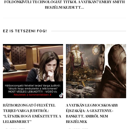
FÖLDÖNKÍVÜLI TECHNOLÓGIÁT TITKOL A VATIKÁN? EMERY SMITH
BESZÉLNI KEZDETT…
EZ IS TETSZENI FOG!
HÁTBORZONGATÓ FELVÉTEL
A VATIKÁN LEGMOCSKOSABB
TERJED VARGA JUDITRÓL:
ÉJSZAKÁJA: A GESZTENYE-
“LÁTSZIK HOGY EMÉSZTETTE A
BANKETT, AMIRŐL NEM
LELKIISMERET”
BESZÉLNEK