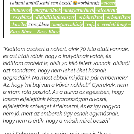
valamit amiről senki sem beszél!
#orbánrajz
#vicces
#humoros
#magyartiktok
#magyarmémek
#aicontent
#roxyblaze
#digitálisinfluenszer
#orbánviktor
#orbanviktor
#közélet
#roxyblaze
#magyarvalóság
#rajz
♬ eredeti hang –
Roxy Blaze - Roxy Blaze
“Kiálltam azokért a nőkért, akik 70 kiló alatt vannak,
és azt írták róluk, hogy a kutyáknak valók, és
kiálltam azokért is, akik 70 kiló felett vannak, akikről
azt mondtam, hogy nem lehet őket húsnak
degradálni. Na most ebből mi jött le pár embernek?
Az, hogy ‘mi baj van a kövér nőkkel?’. Gyerekek, nem
is írtam róla posztot. Az a durva az egészben, hogy
lassan elfelejtünk Magyarországon olvasni,
elfelejtünk szöveget értelmezni, és ez így nagyon
nem jó, mert az emberek úgy esnek egymásnak,
hogy nem is értik, hogy a másik miről beszél”
-véli Schobert, aki szerint már arra is “k.rva