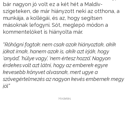
bár nagyon jó volt ez a két hét a Maldív-
szigeteken, de már hiányzott neki az otthona, a
munkája, a kollégái, és az, hogy segítsen
másoknak lefogyni. Sőt, meglepő módon a
kommentelőket is hiányolta már.
“Röhögni fogtok: nem csak azok hiányoztak, akik
jókat írnak, hanem azok is, akik azt írják, hogy
‘anyád’, ‘hülye vagy’, ‘nem értesz hozzá’. Nagyon
érdekes volt azt látni, hogy az emberek egyre
kevesebb könyvet olvasnak, mert ugye a
szövegértelmezés az nagyon kevés embernek megy
jól”
Hirdetés