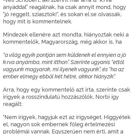
anyáddal” reagálnak, ha csak annyit mond, hogy
“jó reggelt, sziasztok!”, és sokan el se olvassák,
hogy mit is kommentelnek.
Mindezek ellenére azt mondta, hiányoztak neki a
kommentelők, Magyarország, még akkor is, ha
“a világ egyik pontján sem küldenek el ennyien a jó
k.rva anyámba, mint itthon”. Szerinte ugyanis “ettől
vagyunk magyarok, mi ilyenek vagyunk”, és “ha az
ember elmegy ebből két hétre, akkor hiányzik”.
Arra, hogy egy kommentelő azt írta, szerinte csak
irigyek a rosszindulatú hozzászólók, Norbi így
reagált:
“Nem irigyek, hagyjuk ezt az irigységet. Higgyétek
el, nagyon sok embernek főleg értelmezési
problémái vannak. Egyszerűen nem érti, amit a