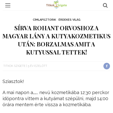
CÍMLAPSZTORIK
ÉRDEKES VILÁG
SÍRVA ROHANT ORVOSHOZ A
MAGYAR LÁNY A KUTYAKOZMETIKUS
UTÁN: BORZALMAS AMIT A
KUTYUSSAL TETTEK!
TITKOK SZIGETE
5 ÉV EZELŐTT
Sziasztok!
A mai napon a…….. nevű kozmetikába 12:30 perckor
időpontra vittem a kutyámat szépülni, majd 14:00
órára mentem érte vissza a kozmetikába.