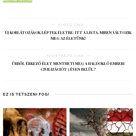
MAGYARORSZÁG
ELŐZŐ CIKK
ÚJ KORLÁTOZÁSOK LÉPTEK ÉLETBE: ITT A LISTA, MIBEN VÁLTOZIK
MEG AZ ÉLETÜNK!
KÖVETKEZŐ CIKK
ŰRBŐL ÉRKEZŐ ÉLET MENTHETI MEG A HALDOKLÓ EMBERI
CIVILIZÁCIÓT 5 ÉVEN BELÜL?
EZ IS TETSZENI FOG!