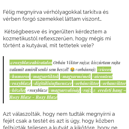
Félig megnyírva vérhólyagokkal tarkítva és
vérben forgó szemekkel láttam viszont…
Kétségbeesve és ingerülten kérdeztem a
kozmetikustól reflexszerűen, hogy mégis mi
történt a kutyával, mit tettetek vele?
@roxyblazeahivatalos
Orbán Viktor rajza: kiszúrtam rajta
valamit amiről senki sem beszél!
#orbánrajz
#vicces
#humoros
#magyartiktok
#magyarmémek
#aicontent
#roxyblaze
#digitálisinfluenszer
#orbánviktor
#orbanviktor
#közélet
#roxyblaze
#magyarvalóság
#rajz
♬ eredeti hang –
Roxy Blaze - Roxy Blaze
Azt válaszolták, hogy nem tudták megnyírni a
fejét csak a testét és azt is úgy, hogy közben
felhúzták teljesen a kutyát a kikötőre, hogy ne