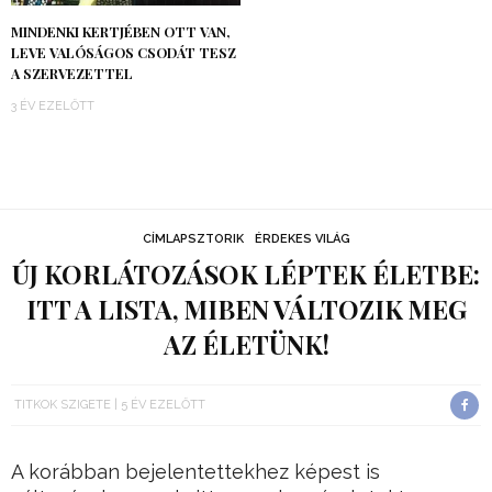
MINDENKI KERTJÉBEN OTT VAN,
LEVE VALÓSÁGOS CSODÁT TESZ
A SZERVEZETTEL
3 ÉV EZELŐTT
CÍMLAPSZTORIK
ÉRDEKES VILÁG
ÚJ KORLÁTOZÁSOK LÉPTEK ÉLETBE:
ITT A LISTA, MIBEN VÁLTOZIK MEG
AZ ÉLETÜNK!
TITKOK SZIGETE
5 ÉV EZELŐTT
A korábban bejelentettekhez képest is