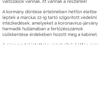
változások vannak, itt vannak a részletek!
A kormány döntése értelmében hétfőn életbe
léptek a március 22-ig tartó szigorított védelmi
intézkedések, amelyeket a koronavírus-járvány
harmadik hullámában a fertőzésszámok
csökkentése érdekében hozott meg a kabinet.
A nőnapra tekintettel a virágboltok hétfőn még
nyitva maradhatnak, de utána nekik is be kell
zárniuk -írja a napi.hu.
Hirdetés