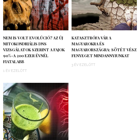
NEM IS VOLT EVOLÚCIÓ? AZ ÚJ
KATASZTRÓFA VÁR A
MITOKONDRIÁLIS DNS
MAGYAROKRA ÉS
VIZSGÁLATOK SZERINT A FAJOK
MAGYARORSZÁGRA: SÖTÉT VÉSZ
90%-A 200 EZER ÉVNÉL
FENYEGET MINDANNYIUNKAT
FIATALABB
3 ÉV EZELŐTT
1 ÉV EZELŐTT