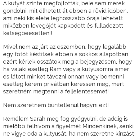
A kutyát szinte megfojtották, bele sem merek
gondolni, mit élhetett át ebben a rövid időben,
ami neki kis élete leghosszabb órája lehetett
miközben levegőjét kapkodott és fulladozott
kétségbeesetten!!
Mivel nem az járt az eszemben, hogy legalább
egy fotót késtítsek ebben a sokkos állapotban
ezért kérlek osszátok meg a bejegyzésem, hogy
ha valaki esetleg Rám vagy a kutyusomra ismer
és látott minket távozni onnan vagy bemenni
esetleg kérem privátban keressen meg, mert
szeretném megtenni a feljelentésemet!
Nem szeretném büntetlenül hagyni ezt!
Remélem Sarah meg fog gyógyulni, de addig is
mielőbb felhívom a figyelmét Mindenkinek, senki
ne vigye oda a kutyusát, ha nem szeretne kínzást