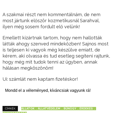
A szakmai részt nem kommentálnám, de nem
most jártunk először kozmetikusnál Sarahval,
ilyen még sosem fordult elő velünk!
Emellett kizártnak tartom, hogy nem hallották
látták ahogy szenved mindeközben! Sajnos most
is teljesen ki vagyok még készülve emiatt, de
kérem, aki olvassa és tud esetleg segíteni rajtunk,
hogy még mit tudok tenni az ügyben, annak
hálásan megköszönöm!
Ui: számlát nem kaptam fizetéskor!
Mondd el a véleményed, kíváncsiak vagyunk rá!
ÁLLATOK
ÁLLATVÉDELEM
BŰNÜGY
ÉRDEKES
CÍMKÉK