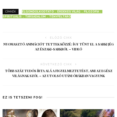
ELGONDOLKODTATÓ
ÉRDEKES VILÁG
FILOZÓFIA
CÍMKÉK
SPIRITUÁLIS
TÁRSADALOM
TÉNYFELTÁRÓ
ELŐZŐ CIKK
NYOMASZTÓ ANIMÁCIÓT TETTEK KÖZZÉ: ÍGY TŰNT EL A SARKI JÉG
AZ ÉSZAKI-SARKRÓL – VIDEÓ
KÖVETKEZŐ CIKK
TÖBB SZÁZ TUDÓS ÍRTA ALÁ A FIGYELMEZTETÉST, AMI AZ EGÉSZ
VILÁGNAK SZÓL – AZ UTOLSÓ UTÁNI ÓRÁKBAN VAGYUNK
EZ IS TETSZENI FOG!