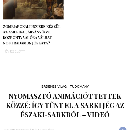
ZOMBIAPOKALIPSZISRE KÉSZÜL
AZ AMERIKAI JÁRVÁNYÜGYI
KÖZPONT: VALÓRA VÁLHAT
NOSTRADAMUS JÓSLATA?
3 ÉV EZELŐTT
ÉRDEKES VILÁG
TUDOMÁNY
NYOMASZTÓ ANIMÁCIÓT TETTEK
KÖZZÉ: ÍGY TŰNT EL A SARKI JÉG AZ
ÉSZAKI-SARKRÓL – VIDEÓ