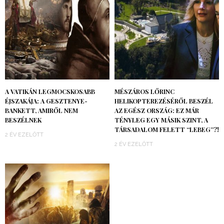
A VATIKÁN LEGMOCSKOSABB
MÉSZÁROS LŐRINC
ÉJSZAKÁJA: A GESZTENYE-
HELIKOPTEREZÉSÉRŐL BESZÉL
BANKETT, AMIRŐL NEM
AZ EGÉSZ ORSZÁG: EZ MÁR
BESZÉLNEK
TÉNYLEG EGY MÁSIK SZINT, A
TÁRSADALOM FELETT “LEBEG”?!
2 ÉV EZELŐTT
2 ÉV EZELŐTT