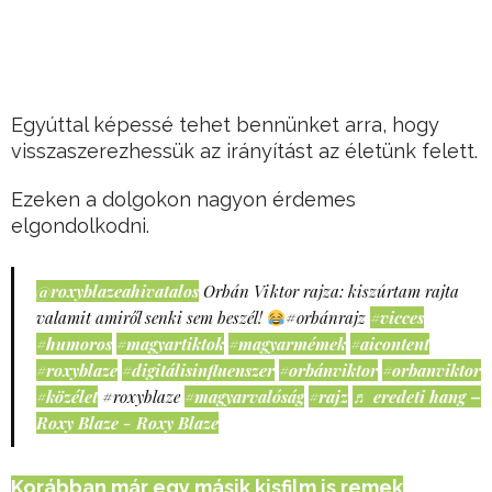
Egyúttal képessé tehet bennünket arra, hogy
visszaszerezhessük az irányítást az életünk felett.
Ezeken a dolgokon nagyon érdemes
elgondolkodni.
@roxyblazeahivatalos
Orbán Viktor rajza: kiszúrtam rajta
valamit amiről senki sem beszél!
#orbánrajz
#vicces
#humoros
#magyartiktok
#magyarmémek
#aicontent
#roxyblaze
#digitálisinfluenszer
#orbánviktor
#orbanviktor
#közélet
#roxyblaze
#magyarvalóság
#rajz
♬ eredeti hang –
Roxy Blaze - Roxy Blaze
Korábban már egy másik kisfilm is remek