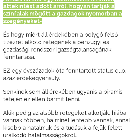
áttekintést adott arról, hogyan tartják a
színfalak mögött a gazdagok nyomorban a
szegényeket-
És hogy miért áll érdekében a bolygó felső
tízezrét alkotó rétegének a pénzügyi és
gazdasági rendszer igazságtalanságának
fenntartása.
EZ egy évszázadok óta fenntartott status quo,
azaz érdekegyensúly.
Senkinek sem áll érekében ugyanis a piramis
tetején ez ellen bármit tenni.
Akik pedig az alsóbb rétegeket alkotják, hiába
vannak többen, ha minél lentebb vannak, annál
kisebb a hatalmuk és a tudásuk a fejük felett
uralkodó hatalmasságokról…