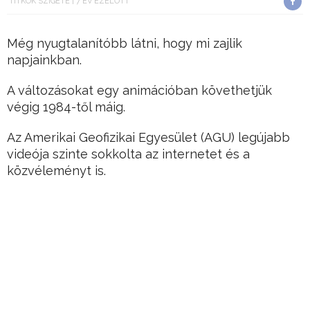
TITKOK SZIGETE
7 ÉV EZELŐTT
Még nyugtalanítóbb látni, hogy mi zajlik
napjainkban.
A változásokat egy animációban követhetjük
végig 1984-től máig.
Az Amerikai Geofizikai Egyesület (AGU) legújabb
videója szinte sokkolta az internetet és a
közvéleményt is.
Hirdetés