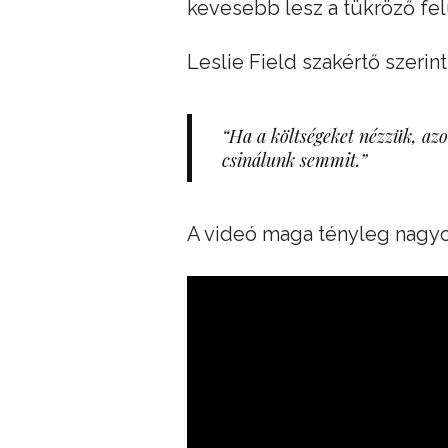
kevesebb lesz a tükröző fel
Leslie Field szakértő szerint
“Ha a költségeket nézzük, az
csinálunk semmit.”
A videó maga tényleg nagy