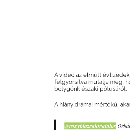
A videó az elmúlt évtizedek
felgyorsítva mutatja meg, ho
bolygónk északi pólusáról.
A hiány drámai mértékű, aká
@roxyblazeahivatalos
Orbán