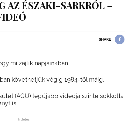
ÉG AZ ÉSZAKI-SARKRÓL –
VIDEÓ
SHARE
gy mi zajlik napjainkban.
ban követhetjük végig 1984-től máig.
sület (AGU) legújabb videója szinte sokkolta
nyt is.
Hirdetés