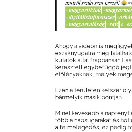
amiről senki sem beszél!
#
#magyartiktok
#magyarmé
#digitálisinfluenszer
#orbá
#magyarvalóság
#rajz
♬ er
Ahogy a videón is megfigyel
északnyugatra még található
kutatók által frappánsan La
keresztelt egybefüggő jégt
élőlényeknek, melyek megél
Ezen a területen kétszer oly
bármelyik másik pontján.
Minél kevesebb a napfényt a
több a napsugarakat és hőt
a felmelegedés, ez pedig to