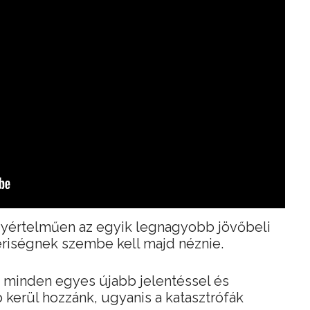
yértelműen az egyik legnagyobb jövőbeli
riségnek szembe kell majd néznie.
minden egyes újabb jelentéssel és
kerül hozzánk, ugyanis a katasztrófák