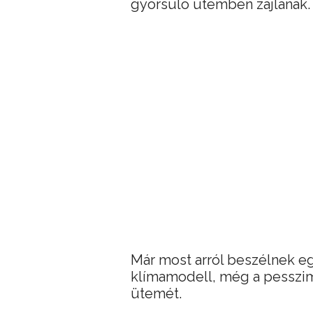
gyorsuló ütemben zajlanak.
Már most arról beszélnek e
klímamodell, még a pesszim
ütemét.