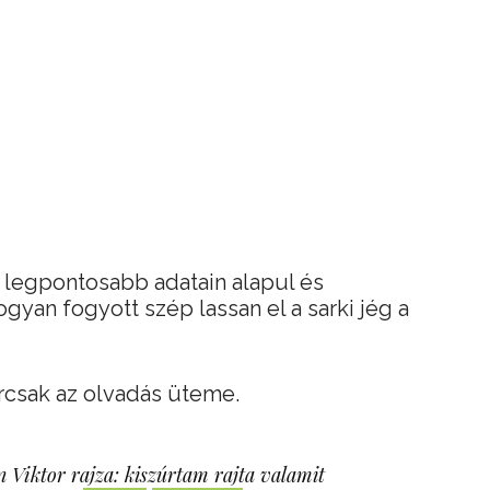
 legpontosabb adatain alapul és
gyan fogyott szép lassan el a sarki jég a
rcsak az olvadás üteme.
 Viktor rajza: kiszúrtam rajta valamit