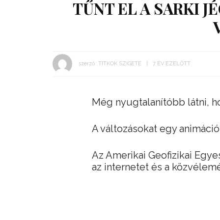
TŰNT EL A SARKI J
szerző:
TITKOK SZIGETE
7 ÉV EZELŐTT
Még nyugtalanítóbb látni, ho
A változásokat egy animáció
Az Amerikai Geofizikai Egye
az internetet és a közvélemé