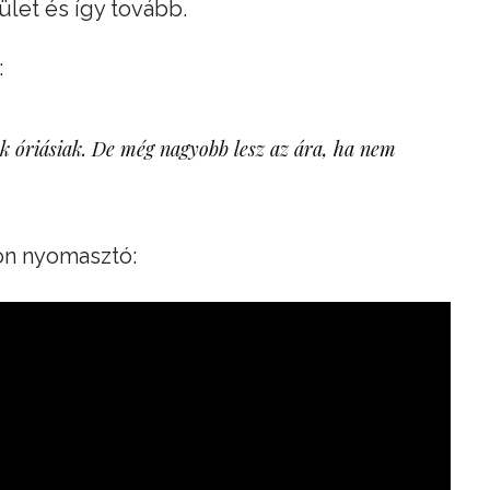
ület és így tovább.
:
ok óriásiak. De még nagyobb lesz az ára, ha nem
on nyomasztó: