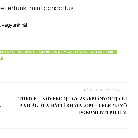
et értünk, mint gondoltuk.
 vagyunk rá!
EGEDÉS
FÖLDÜNK
GLOBÁLIS KLÍMAVÁLTOZÁS
KATAKLIZMA
NY
KÖVETKEZŐ CIKK
THRIVE – NÖVEKEDJ: ÍGY ZSÁKMÁNYOLTJA KI
L
A VILÁGOT A HÁTTÉRHATALOM – LELEPLEZŐ
DOKUMENTUMFILM