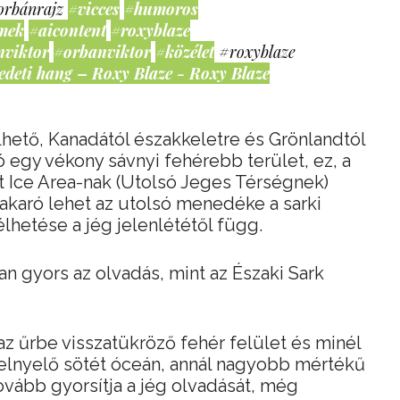
orbánrajz
#vicces
#humoros
mek
#aicontent
#roxyblaze
nviktor
#orbanviktor
#közélet
#roxyblaze
edeti hang – Roxy Blaze - Roxy Blaze
hető, Kanadától északkeletre és Grönlandtól
 egy vékony sávnyi fehérebb terület, ez, a
st Ice Area-nak (Utolsó Jeges Térségnek)
akaró lehet az utolsó menedéke a sarki
hetése a jég jelenlététől függ.
an gyors az olvadás, mint az Északi Sark
z űrbe visszatükröző fehér felület és minél
 elnyelő sötét óceán, annál nagyobb mértékű
vább gyorsítja a jég olvadását, még