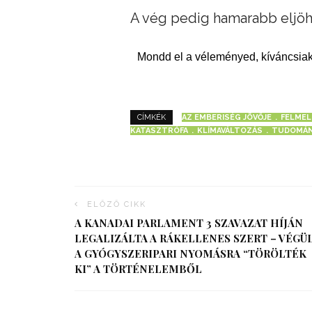
A vég pedig hamarabb eljöh
Mondd el a véleményed, kíváncsiak
AZ EMBERISÉG JÖVŐJE
FELMEL
CÍMKÉK
KATASZTRÓFA
KLÍMAVÁLTOZÁS
TUDOMÁ
ELŐZŐ CIKK
A KANADAI PARLAMENT 3 SZAVAZAT HÍJÁN
LEGALIZÁLTA A RÁKELLENES SZERT – VÉGÜ
A GYÓGYSZERIPARI NYOMÁSRA “TÖRÖLTÉK
KI” A TÖRTÉNELEMBŐL