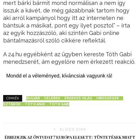
mert bárki bármit mond normálisan a nem így
isszuk a kávét, de még gázabbnak tartom hogy
aki arról kampányol hogy itt az interneten ne
bántsuk a másikat, pont egy ilyet posztol” – írta
az egyik hozzászóló, aki szintén Gabi online
bántalmazásról szóló cikkére reflektál.
A 24.hu egyébként az ügyben kereste Tóth Gabi
menedzserét, ám egyelőre nem érkezett reakció.
Mondd el a véleményed, kíváncsiak vagyunk rá!
BULVÁR
CELEBEK
ÉRDEKES VILÁG
HÍRESSÉGEK
CÍMKÉK
SZTÁROK
TÓTH ANDI
TÓTH GABI
ELŐZŐ CIKK
ÉBREDEZIK AZ ÖNTUDAT? EURÓPA ELESETT: TÜNTETÉSEK MIATT