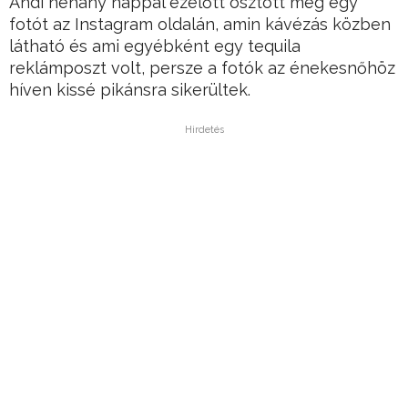
Andi néhány nappal ezelőtt osztott meg egy
fotót az Instagram oldalán, amin kávézás közben
látható és ami egyébként egy tequila
reklámposzt volt, persze a fotók az énekesnőhöz
híven kissé pikánsra sikerültek.
Hirdetés