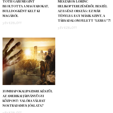
TÓTH GABI MEGINT
MÉSZÁROS LŐRINC
BEOLTOTTA A MAGYAROKAT,
HELIKOPTEREZÉSÉRŐL BESZÉL
BULLDOGKÉNT KELT KI
AZ EGÉSZ ORSZÁG: EZ MÁR
MAGÁBÓL
TÉNYLEG EGY MÁSIK SZINT, A
TÁRSADALOM FELETT “LEBEG”?!
3 ÉV EZELŐTT
3 ÉV EZELŐTT
ZOMBIAPOKALIPSZISRE KÉSZÜL
AZ AMERIKAI JÁRVÁNYÜGYI
KÖZPONT: VALÓRA VÁLHAT
NOSTRADAMUS JÓSLATA?
3 ÉV EZELŐTT