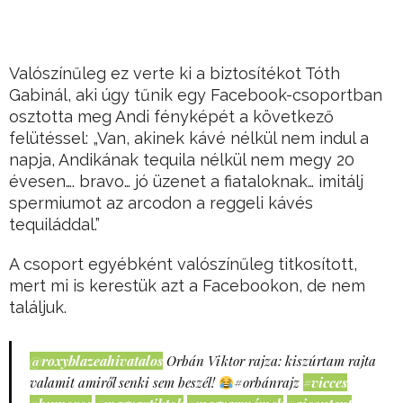
Valószínűleg ez verte ki a biztosítékot Tóth
Gabinál, aki úgy tűnik egy Facebook-csoportban
osztotta meg Andi fényképét a következő
felütéssel: „Van, akinek kávé nélkül nem indul a
napja, Andikának tequila nélkül nem megy 20
évesen…. bravo… jó üzenet a fiataloknak… imitálj
spermiumot az arcodon a reggeli kávés
tequiláddal.”
A csoport egyébként valószínűleg titkosított,
mert mi is kerestük azt a Facebookon, de nem
találjuk.
@roxyblazeahivatalos
Orbán Viktor rajza: kiszúrtam rajta
valamit amiről senki sem beszél!
#orbánrajz
#vicces