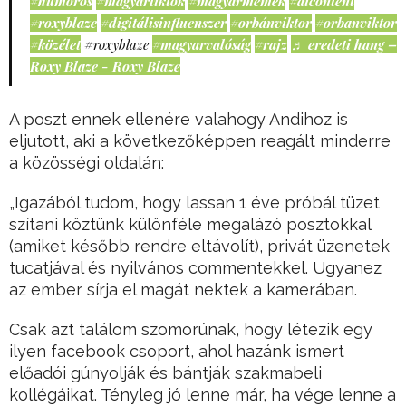
#humoros
#magyartiktok
#magyarmémek
#aicontent
#roxyblaze
#digitálisinfluenszer
#orbánviktor
#orbanviktor
#közélet
#roxyblaze
#magyarvalóság
#rajz
♬ eredeti hang –
Roxy Blaze - Roxy Blaze
A poszt ennek ellenére valahogy Andihoz is
eljutott, aki a következőképpen reagált minderre
a közösségi oldalán:
„Igazából tudom, hogy lassan 1 éve próbál tüzet
szítani köztünk különféle megalázó posztokkal
(amiket később rendre eltávolít), privát üzenetek
tucatjával és nyilvános commentekkel. Ugyanez
az ember sírja el magát nektek a kamerában.
Csak azt találom szomorúnak, hogy létezik egy
ilyen facebook csoport, ahol hazánk ismert
előadói gúnyolják és bántják szakmabeli
kollégáikat. Tényleg jó lenne már, ha vége lenne a