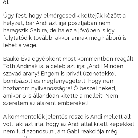
őt.
Úgy fest, hogy elmérgesedik kettejük között a
helyzet, bár Andi azt írja posztjában nem
haragszik Gabira, de ha ez a jövőben is így
folytatódik tovább, akkor annak még háború is
lehet a vége.
Baukó Éva egyébként most kommentben reagált
Tóth Andinak is, a celeb azt írja: „Andi! Minden
szavad arany! Engem is privát üzenetekkel
bombázott es megfenyegetett, hogy nem
hozhatom nyilvánosságra! Ő beszél neked,
amikor ő is állandóan kitette a melleit! Nem
szeretem az álszent embereket!”
A kommentelők jelentős része is Andi mellett áll:
volt, aki azt írta, hogy az Andi által kitett képekkel
nem tud azonosulni, ám Gabi reakciója még