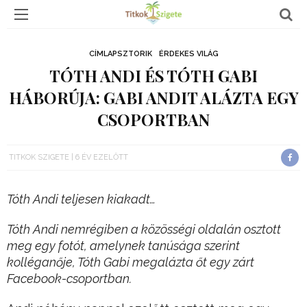
CÍMLAPSZTORIK
ÉRDEKES VILÁG
TÓTH ANDI ÉS TÓTH GABI
HÁBORÚJA: GABI ANDIT ALÁZTA EGY
CSOPORTBAN
TITKOK SZIGETE
6 ÉV EZELŐTT
Tóth Andi teljesen kiakadt…
Tóth Andi nemrégiben a közösségi oldalán osztott
meg egy fotót, amelynek tanúsága szerint
kolléganője, Tóth Gabi megalázta őt egy zárt
Facebook-csoportban.