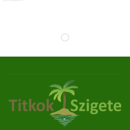
CÍMLAPSZTORIK
ÉRDEKES VILÁG
ÉBREDEZIK AZ ÖNTUDAT? EURÓPA
ELESETT: TÜNTETÉSEK MIATT VAN
LÁNGOKBAN SZÁMOS NAGYVÁROS
TITKOK SZIGETE
6 ÉV EZELŐTT
Világszerte szisztematikusan kezdték el
“lekapcsolni” a lockdown mögött álló hatalmakat?
Világszerte számos helyen szabadultak el az
indulatok, ami egy dolgot nagyon pontosan előre