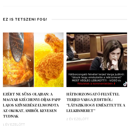
EZ IS TETSZENI FOG!
EZÉRT NE SÜSS OLAJBAN: A
HÁTBORZONGATÓ FELVÉTEL
MAGYAR SZÉCHENYI-DÍJAS PAPP
TERJED VARGA JUDITRÓL:
LAJOS SZÍVSEBÉSZ ELMONDTA
“LÁTSZIK HOGY EMÉSZTETTE A
AZ OKOKAT, AMIRŐL KEVESEN
LELKIISMERET”
TUDNAK
2 ÉV EZELŐTT
1 ÉV EZELŐTT