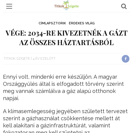
CÍMLAPSZTORIK
ÉRDEKES VILÁG
VÉGE: 2034-RE KIVEZETNÉK A GÁZT
AZ ÖSSZES HÁZTARTÁSBÓL
TITKOK SZIGETE
4 ÉV EZELŐTT
Ennyi volt, mindenki erre készüljön. A magyar
Országgyűlés által is elfogadott törvény szerint
meg vannak számlálva a gáz alapú otthonok
napjai.
A klímasemlegesség jegyében született tervezet
szerint a gázhasználat csökkentése mellett át
kell alakítani a gázinfrastruktúrát, valamint
fokozatosan meg kell szüntetni az