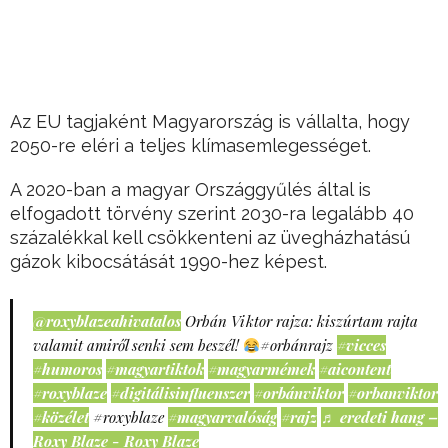
Az EU tagjaként Magyarország is vállalta, hogy
2050-re eléri a teljes klímasemlegességet.
A 2020-ban a magyar Országgyűlés által is
elfogadott törvény szerint 2030-ra legalább 40
százalékkal kell csökkenteni az üvegházhatású
gázok kibocsátását 1990-hez képest.
@roxyblazeahivatalos
Orbán Viktor rajza: kiszúrtam rajta
valamit amiről senki sem beszél!
#orbánrajz
#vicces
#humoros
#magyartiktok
#magyarmémek
#aicontent
#roxyblaze
#digitálisinfluenszer
#orbánviktor
#orbanviktor
#közélet
#roxyblaze
#magyarvalóság
#rajz
♬ eredeti hang –
Roxy Blaze - Roxy Blaze