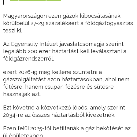
Magyarországon ezen gázok kibocsátásának
körülbelül 27-29 százalékáért a földgázfogyasztás
teszi ki.
Az Egyensúly Intézet javaslatcsomagja szerint
legalább 200 ezer háztartást kell leválasztani a
földgázrendszerről,
ezért 2026-ig meg kellene szüntetni a
gázszolgáltatást azon háztartásokban, ahol nem
fűtésre, hanem csupán főzésre és sütésre
használják azt.
Ezt követné a közvetkező lépés, amely szerint
2034-re az összes háztartásból kivezetnék.
Ezen felül 2025-től betiltanák a gáz bekötését az
új épületekben.