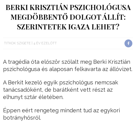
BERKI KRISZTIÁN PSZICHOLÓGUSA
MEGDÖBBENTŐ DOLGOT ÁLLÍT:
SZERINTETEK IGAZA LEHET?
TITKOK SZIGETE
4 ÉV EZELŐTT
A tragédia óta először szólalt meg Berki Krisztián
pszichológusa és alaposan felkavarta az állóvizet.
A Berkit kezelő egyik pszichológus nemcsak
tanácsadóként, de barátként vett részt az
elhunyt sztár életében.
Éppen eért rengeteg mindent tud az egykori
botrányhősről.
Hirdetés