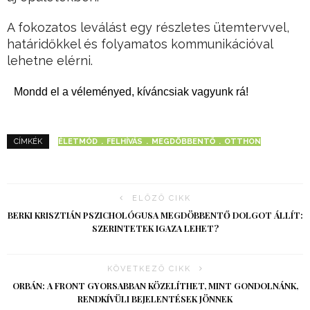
A fokozatos leválást egy részletes ütemtervvel,
határidőkkel és folyamatos kommunikációval
lehetne elérni.
Mondd el a véleményed, kíváncsiak vagyunk rá!
ÉLETMÓD
FELHÍVÁS
MEGDÖBBENTŐ
OTTHON
CÍMKÉK
ELŐZŐ CIKK
BERKI KRISZTIÁN PSZICHOLÓGUSA MEGDÖBBENTŐ DOLGOT ÁLLÍT:
SZERINTETEK IGAZA LEHET?
KÖVETKEZŐ CIKK
ORBÁN: A FRONT GYORSABBAN KÖZELÍTHET, MINT GONDOLNÁNK,
RENDKÍVÜLI BEJELENTÉSEK JÖNNEK