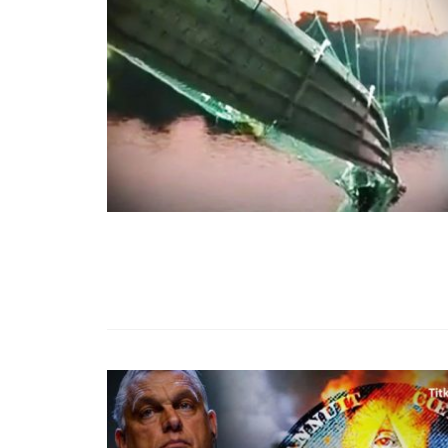
99,13%-OS HA
NULLÁZZA AZ 
EZ A MOTOR!