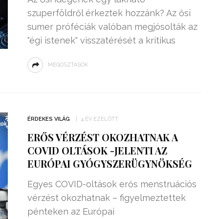
szuperföldről érkeztek hozzánk? Az ősi
sumer próféciák valóban megjósolták az
"égi istenek" visszatérését a kritikus
MEGOSZTÁSOK
ÉRDEKES VILÁG
4 ÉV EZELŐTT
ERŐS VÉRZÉST OKOZHATNAK A
COVID OLTÁSOK -JELENTI AZ
EURÓPAI GYÓGYSZERÜGYNÖKSÉG
Egyes COVID-oltások erős menstruációs
vérzést okozhatnak – figyelmeztettek
pénteken az Európai