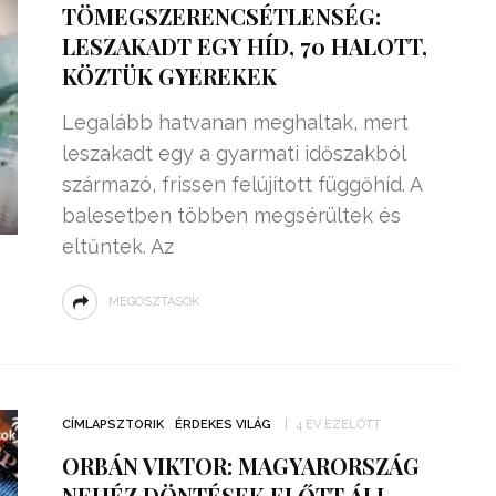
TÖMEGSZERENCSÉTLENSÉG:
LESZAKADT EGY HÍD, 70 HALOTT,
KÖZTÜK GYEREKEK
Legalább hatvanan meghaltak, mert
leszakadt egy a gyarmati időszakból
származó, frissen felújított függőhíd. A
balesetben többen megsérültek és
eltűntek. Az
MEGOSZTÁSOK
ZSENIÁLIS DOLOG TALÁLT KI
HÁROM DIÁK: VÉGTELEN
TÉKONYSÁGGAL
ENERGIÁT
CÍMLAPSZTORIK
ÉRDEKES VILÁG
4 ÉV EZELŐTT
ÁRAMSZÁMLÁT
TERMELHETNÉNEK A
ORBÁN VIKTOR: MAGYARORSZÁG
FEKVŐRENDŐRÖK!
NEHÉZ DÖNTÉSEK ELŐTT ÁLL –