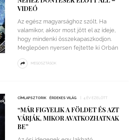
VIDEÓ
Az egész magyarsághoz szólt. Ha
valamikor, akkor most jött el az ideje,
hogy mindenki összekapaszkodjon.
Meglepően nyersen fejtette ki Orbán
MEGOSZTÁSOK
CÍMLAPSZTORIK
ÉRDEKES VILÁG
4 ÉV EZELŐTT
“MÁR FIGYELIK A FÖLDET ÉS AZT
VÁRJÁK, MIKOR AVATKOZHATNAK
BE”
Az ősi idegenek egy lakható