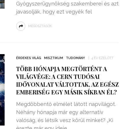
Gyógyszerügynökség szakemberei és azt
javasolják, hogy ezt vegyék fel
MEGOSZTÁSOK
ÉRDEKES VILÁG
MISZTIKUM
TUDOMÁNY
4 ÉV EZELŐTT
TÖBB HÓNAPJA MEGTÖRTÉNT A
VILÁGVÉGE: A CERN TUDÓSAI
IDŐVONALAT VÁLTOTTAK, AZ EGÉSZ
EMBERISÉG EGY MÁSIK SÍKBAN ÉL?
Megdöbbentő elmélet látott napvilágot.
Néhány hónapja már egy alternatív
valóság, és létsík vesz körül minket? „Ki
érezte már egy ideje,