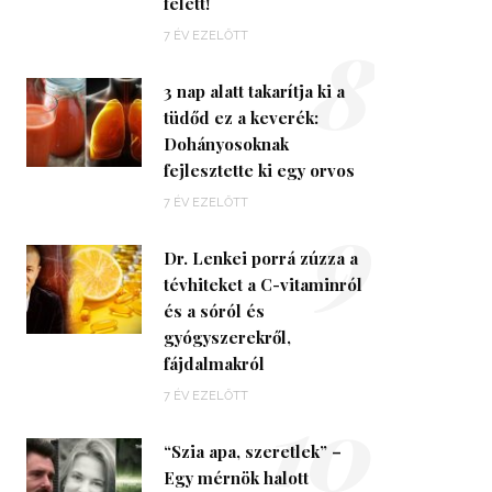
felett!
8
7 ÉV EZELŐTT
3 nap alatt takarítja ki a
tüdőd ez a keverék:
Dohányosoknak
fejlesztette ki egy orvos
9
7 ÉV EZELŐTT
Dr. Lenkei porrá zúzza a
tévhiteket a C-vitaminról
és a sóról és
gyógyszerekről,
fájdalmakról
10
7 ÉV EZELŐTT
“Szia apa, szeretlek” –
Egy mérnök halott