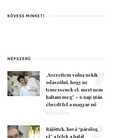
KÖVESS MINKET!
1
NÉPSZERŰ
„Szerettem volna nekik
odaszólni, hogy ne
temessenek el, mert nem
haltam meg” – 6 nap után
ébredt fel a magyar nő
2
6 ÉV EZELŐTT
Rájöttek, hová “párolog
el” a lélek a halál