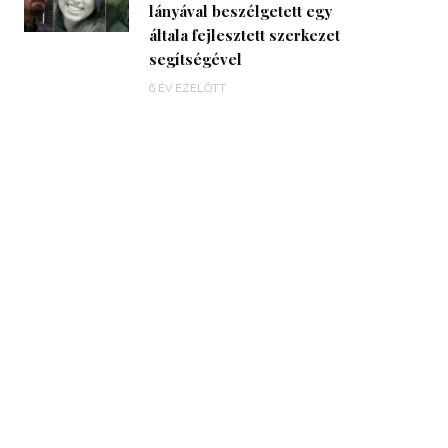
lányával beszélgetett egy
általa fejlesztett szerkezet
segítségével
6 ÉV EZELŐTT