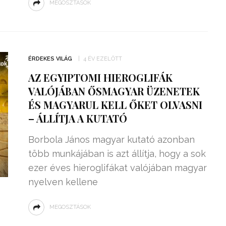
MEGOSZTÁSOK
ÉRDEKES VILÁG
4 ÉV EZELŐTT
AZ EGYIPTOMI HIEROGLIFÁK
VALÓJÁBAN ŐSMAGYAR ÜZENETEK
ÉS MAGYARUL KELL ŐKET OLVASNI
– ÁLLÍTJA A KUTATÓ
Borbola János magyar kutató azonban
több munkájában is azt állítja, hogy a sok
ezer éves hieroglifákat valójában magyar
nyelven kellene
MEGOSZTÁSOK