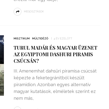
MEGOSZTÁSOK
MISZTIKUM
MÚLTIDÉZŐ
4 ÉV EZELŐTT
TURUL MADÁR ÉS MAGYAR ÜZENET
AZ EGYIPTOMI DASHURI PIRAMIS
CSÚCSÁN?
III. Amenemhat dahsüri piramisa csúcsát
képezte a feketegránitból készült
piramidion. Azonban egyes alternatív
magyar kutatások, elméletek szerint ez
nem más,