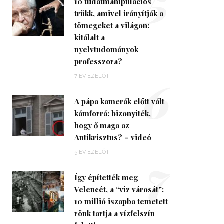
5
10 tudatmanipulációs
trükk, amivel irányítják a
tömegeket a világon:
kitálalt a
nyelvtudományok
professzora?
6
7 ÉV EZELŐTT
A pápa kamerák előtt vált
kámforrá: bizonyíték,
hogy ő maga az
Antikrisztus? – videó
7
5 ÉV EZELŐTT
Így építették meg
Velencét, a “víz városát”:
10 millió iszapba temetett
rönk tartja a vízfelszín