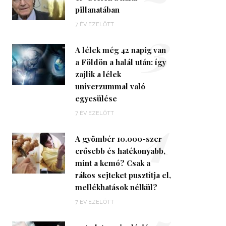
pillanatában
3
7 ÉV EZELŐTT
A lélek még 42 napig van
a Földön a halál után: így
zajlik a lélek
univerzummal való
egyesülése
4
7 ÉV EZELŐTT
A gyömbér 10.000-szer
erősebb és hatékonyabb,
mint a kemó? Csak a
rákos sejteket pusztítja el,
mellékhatások nélkül?
7 ÉV EZELŐTT