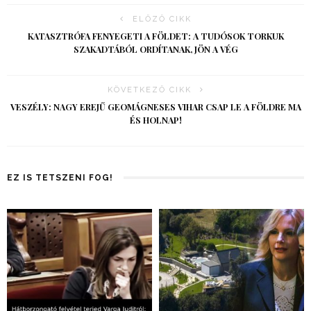
ELŐZŐ CIKK
KATASZTRÓFA FENYEGETI A FÖLDET: A TUDÓSOK TORKUK
SZAKADTÁBÓL ORDÍTANAK, JÖN A VÉG
KÖVETKEZŐ CIKK
VESZÉLY: NAGY EREJŰ GEOMÁGNESES VIHAR CSAP LE A FÖLDRE MA
ÉS HOLNAP!
EZ IS TETSZENI FOG!