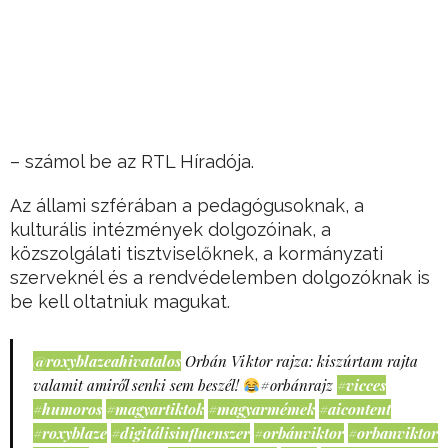
– számol be az RTL Híradója.
Az állami szférában a pedagógusoknak, a
kulturális intézmények dolgozóinak, a
közszolgálati tisztviselőknek, a kormányzati
szerveknél és a rendvédelemben dolgozóknak is
be kell oltatniuk magukat.
@roxyblazeahivatalos
Orbán Viktor rajza: kiszúrtam rajta
valamit amiről senki sem beszél!
#orbánrajz
#vicces
#humoros
#magyartiktok
#magyarmémek
#aicontent
#roxyblaze
#digitálisinfluenszer
#orbánviktor
#orbanviktor