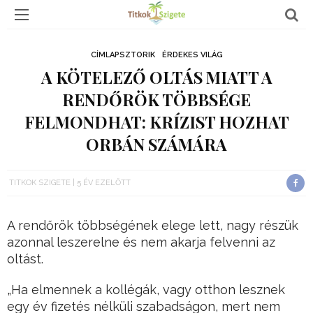
CÍMLAPSZTORIK
ÉRDEKES VILÁG
A KÖTELEZŐ OLTÁS MIATT A
RENDŐRÖK TÖBBSÉGE
FELMONDHAT: KRÍZIST HOZHAT
ORBÁN SZÁMÁRA
TITKOK SZIGETE
5 ÉV EZELŐTT
A rendőrök többségének elege lett, nagy részük
azonnal leszerelne és nem akarja felvenni az
oltást.
„Ha elmennek a kollégák, vagy otthon lesznek
egy év fizetés nélküli szabadságon, mert nem