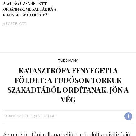
ALVILÁG ÜZENHETETT
ORBÁNNAK, MEGADTÁK RÁ A
KILÖVÉSI ENGEDÉLYT?
3 ÉV EZELŐTT
TUDOMÁNY
KATASZTRÓFA FENYEGETI A
FÖLDET: A TUDÓSOK TORKUK
SZAKADTÁBÓL ORDÍTANAK, JÖN A
VÉG
TITKOK SZIGETE
5 ÉV EZELŐTT
Az utolsó utáni pillanat eljött, elindult a civilizáció