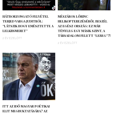
HÁTBORZONGATÓ FELVÉTEL
MÉSZÁROS LŐRINC
TERJED VARGA JUDITRÓL:
HELIKOPTEREZÉSÉRŐL BESZÉL
“LÁTSZIK HOGY EMÉSZTETTE A
AZ EGÉSZ ORSZÁG: EZ MÁR
LELKIISMERET”
TÉNYLEG EGY MÁSIK SZINT, A
TÁRSADALOM FELETT “LEBEG”?!
2 ÉV EZELŐTT
2 ÉV EZELŐTT
ITT AZ IDŐ MAGYAR POÉTIKAI
ELIT MEGBUKTATÁSÁRA? AZ