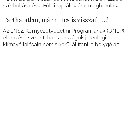
széthullása és a Földi tápláléklánc megbomlása.
Tarthatatlan, már nincs is visszaút…?
Az ENSZ Környezetvédelmi Programjának (UNEP)
elemzése szerint, ha az országok jelenlegi
klímavállalásain nem sikerül állítani, a bolygó az
évszázad végére 2,7 Celsius-fokkal fog
melegedni, ami komoly katasztrófákhoz vezethet.
A jelenlegi vállalások eredményei
köszönőviszonyban sincsenek a 1,5 Celsius-fokos
plafonnal, amit a párizsi klímaegyezményben
fektettek le a világ vezetői.
Hirdetés