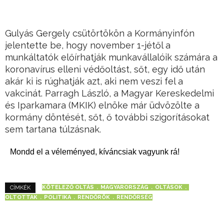
Gulyás Gergely csütörtökön a Kormányinfón
jelentette be, hogy november 1-jétől a
munkáltatók előírhatják munkavállalóik számára a
koronavírus elleni védőoltást, sőt, egy idő után
akár ki is rúghatják azt, aki nem veszi fel a
vakcinát. Parragh László, a Magyar Kereskedelmi
és Iparkamara (MKIK) elnöke már üdvözölte a
kormány döntését, sőt, ő további szigorításokat
sem tartana túlzásnak.
Mondd el a véleményed, kíváncsiak vagyunk rá!
KÖTELEZŐ OLTÁS
MAGYARORSZÁG
OLTÁSOK
CÍMKÉK
OLTOTTAK
POLITIKA
RENDŐRÖK
RENDŐRSÉG