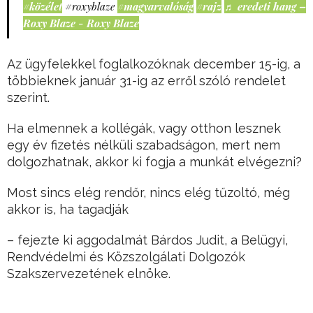
#közélet
#roxyblaze
#magyarvalóság
#rajz
♬ eredeti hang –
Roxy Blaze - Roxy Blaze
Az ügyfelekkel foglalkozóknak december 15-ig, a
többieknek január 31-ig az erről szóló rendelet
szerint.
Ha elmennek a kollégák, vagy otthon lesznek
egy év fizetés nélküli szabadságon, mert nem
dolgozhatnak, akkor ki fogja a munkát elvégezni?
Most sincs elég rendőr, nincs elég tűzoltó, még
akkor is, ha tagadják
– fejezte ki aggodalmát Bárdos Judit, a Belügyi,
Rendvédelmi és Közszolgálati Dolgozók
Szakszervezetének elnöke.