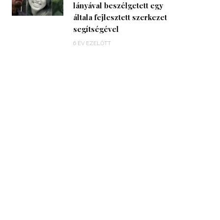
lányával beszélgetett egy
általa fejlesztett szerkezet
segítségével
6 ÉV EZELŐTT