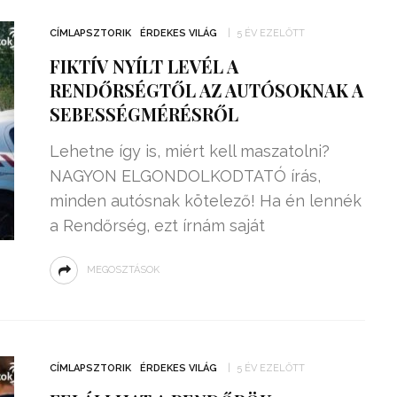
CÍMLAPSZTORIK
ÉRDEKES VILÁG
5 ÉV EZELŐTT
FIKTÍV NYÍLT LEVÉL A
RENDŐRSÉGTŐL AZ AUTÓSOKNAK A
SEBESSÉGMÉRÉSRŐL
Lehetne így is, miért kell maszatolni?
NAGYON ELGONDOLKODTATÓ írás,
minden autósnak kötelező! Ha én lennék
a Rendőrség, ezt írnám saját
MEGOSZTÁSOK
CÍMLAPSZTORIK
ÉRDEKES VILÁG
5 ÉV EZELŐTT