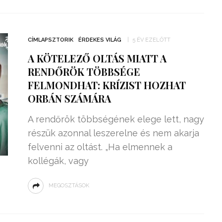
CÍMLAPSZTORIK
ÉRDEKES VILÁG
5 ÉV EZELŐTT
A KÖTELEZŐ OLTÁS MIATT A
RENDŐRÖK TÖBBSÉGE
FELMONDHAT: KRÍZIST HOZHAT
ORBÁN SZÁMÁRA
A rendőrök többségének elege lett, nagy
részük azonnal leszerelne és nem akarja
felvenni az oltást. „Ha elmennek a
kollégák, vagy
MEGOSZTÁSOK