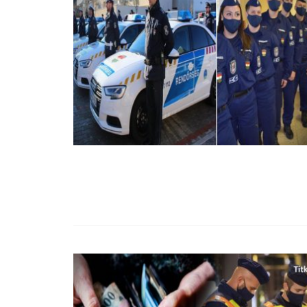
99,13%-OS HA
NULLÁZZA AZ 
EZ A MOTOR!