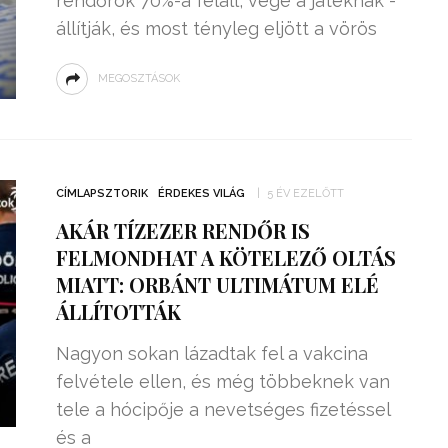
rendőrök 70%-a feláll, vége a játéknak -
állítják, és most tényleg eljött a vörös
MEGOSZTÁSOK
CÍMLAPSZTORIK
ÉRDEKES VILÁG
5 ÉV EZELŐTT
AKÁR TÍZEZER RENDŐR IS
FELMONDHAT A KÖTELEZŐ OLTÁS
MIATT: ORBÁNT ULTIMÁTUM ELÉ
ÁLLÍTOTTÁK
Nagyon sokan lázadtak fel a vakcina
felvétele ellen, és még többeknek van
tele a hócipője a nevetséges fizetéssel
és a