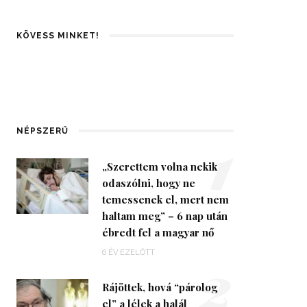
KÖVESS MINKET!
1
NÉPSZERŰ
„Szerettem volna nekik
odaszólni, hogy ne
temessenek el, mert nem
haltam meg” – 6 nap után
ébredt fel a magyar nő
2
6 ÉV EZELŐTT
Rájöttek, hová “párolog
el” a lélek a halál