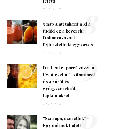
felett!
8
7 ÉV EZELŐTT
3 nap alatt takarítja ki a
tüdőd ez a keverék:
Dohányosoknak
fejlesztette ki egy orvos
9
7 ÉV EZELŐTT
Dr. Lenkei porrá zúzza a
tévhiteket a C-vitaminról
és a sóról és
gyógyszerekről,
fájdalmakról
10
7 ÉV EZELŐTT
“Szia apa, szeretlek” –
Egy mérnök halott