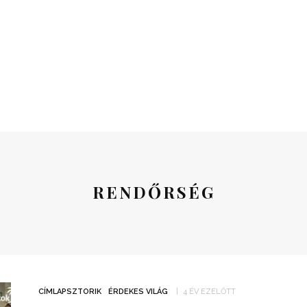
RENDŐRSÉG
CÍMLAPSZTORIK
ÉRDEKES VILÁG
4 ÉV EZELŐTT