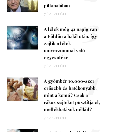
pillanatában
3
7 ÉV EZELŐTT
A lélek még 42 napig van
a Földön a halál után: így
zajlik a lélek
univerzummal való
egyesülése
4
7 ÉV EZELŐTT
A gyömbér 10.000-szer
erősebb és hatékonyabb,
mint a kemó? Csak a
rákos sejteket pusztítja el,
mellékhatások nélkül?
7 ÉV EZELŐTT