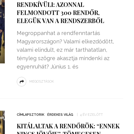
RENDKÍVÜLI: AZONNAL
FELMONDOTT 300 RENDŐR,
ELEGÜK VAN A RENDSZERBŐL
Megroppanhat a rendfenntartás
Magyarországon? Valami elkezdődött,
valami elindult, ez már tarthatatlan,
tényleg szögre akasztja mindenki az
egyenruhát? Június 1. és
MEGOSZTÁSOK
ZSENIÁLIS DOLOG TALÁLT KI
HÁROM DIÁK: VÉGTELEN
TÉKONYSÁGGAL
ENERGIÁT
CÍMLAPSZTORIK
ÉRDEKES VILÁG
4 ÉV EZELŐTT
ÁRAMSZÁMLÁT
TERMELHETNÉNEK A
KITÁLALTAK A RENDŐRÖK: “ENNEK
FEKVŐRENDŐRÖK!
NINCS JÖVŐJE”, TÖMEGESEN