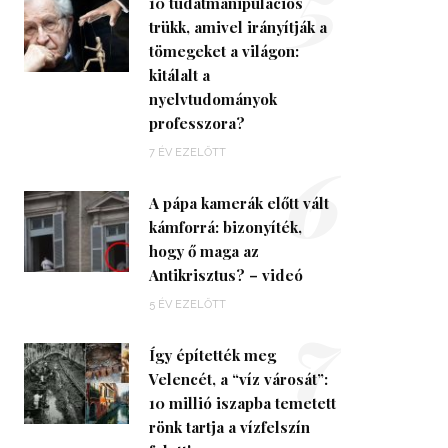
5
10 tudatmanipulációs
trükk, amivel irányítják a
tömegeket a világon:
kitálalt a
nyelvtudományok
professzora?
6
7 ÉV EZELŐTT
A pápa kamerák előtt vált
kámforrá: bizonyíték,
hogy ő maga az
Antikrisztus? – videó
7
5 ÉV EZELŐTT
Így építették meg
Velencét, a “víz városát”:
10 millió iszapba temetett
rönk tartja a vízfelszín