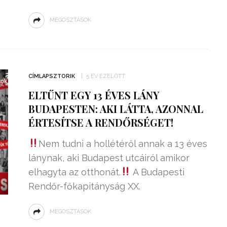
MEGOSZTÁSOK
CÍMLAPSZTORIK
5 ÉV EZELŐTT
ELTŰNT EGY 13 ÉVES LÁNY
BUDAPESTEN: AKI LÁTTA, AZONNAL
ÉRTESÍTSE A RENDŐRSÉGET!
Nem tudni a hollétéről annak a 13 éves
lánynak, aki Budapest utcáiról amikor
elhagyta az otthonát.
A Budapesti
Rendőr-főkapitányság XX.
MEGOSZTÁSOK