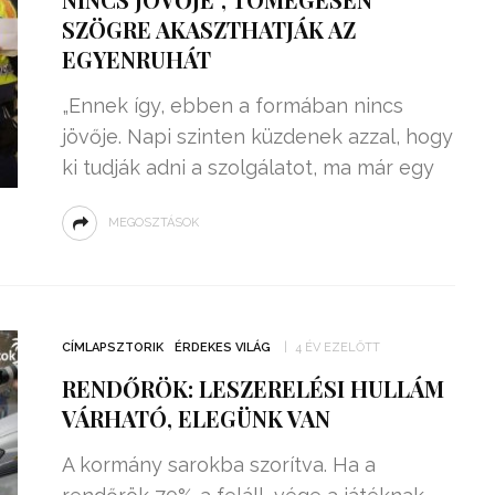
SZÖGRE AKASZTHATJÁK AZ
EGYENRUHÁT
„Ennek így, ebben a formában nincs
jövője. Napi szinten küzdenek azzal, hogy
ki tudják adni a szolgálatot, ma már egy
MEGOSZTÁSOK
CÍMLAPSZTORIK
ÉRDEKES VILÁG
4 ÉV EZELŐTT
RENDŐRÖK: LESZERELÉSI HULLÁM
VÁRHATÓ, ELEGÜNK VAN
A kormány sarokba szorítva. Ha a