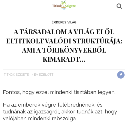
ÉRDEKES VILÁG
A TÁRSADALOM A VILÁG ELŐL
ELTITKOLT VALÓDI STRUKTÚRÁJA:
AMI A TÖRIKÖNYVEKBŐL
KIMARADT…
TITKOK SZIGETE
7 ÉV EZELŐTT
Fontos, hogy ezzel mindenki tisztában legyen.
Ha az emberek végre felébrednének, és
tudnának az igazságról, akkor tudnák azt, hogy
valójában mindenki rabszolga…