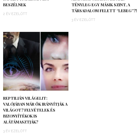
BESZÉLNEK
TÉNYLEG EGY MÁSIK SZINT, A
TÁRSADALOM FELETT “LEBEG”?!
2 ÉV EZELŐTT
3 ÉV EZELŐTT
REPTILIÁN VILÁGELIT:
VALÓJÁBAN MÁR ŐK IRÁNYÍTJÁK A
VILÁGOT? FELVÉTELEK ÉS
BIZONYÍTÉKOK IS
ALÁTÁMASZTJÁK?
3 ÉV EZELŐTT