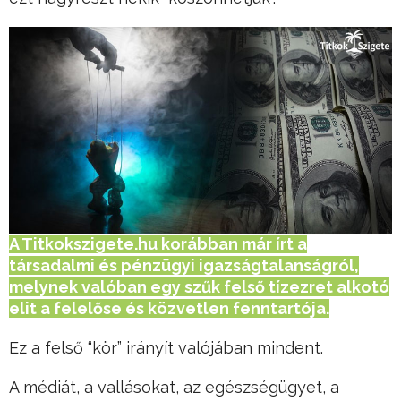
A Titkokszigete.hu korábban már írt a
társadalmi és pénzügyi igazságtalanságról,
melynek valóban egy szűk felső tízezret alkotó
elit a felelőse és közvetlen fenntartója.
Ez a felső “kör” irányít valójában mindent.
A médiát, a vallásokat, az egészségügyet, a