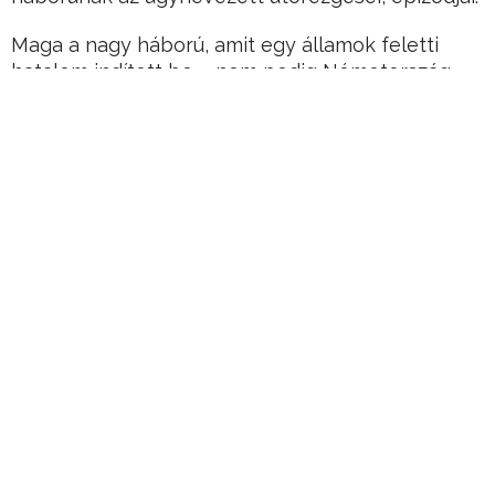
Maga a nagy háború, amit egy államok feletti
hatalom indított be – nem pedig Németország,
nem az Osztrák Magyar Monarchia, ez mind
megtévesztés.
Hirdetés