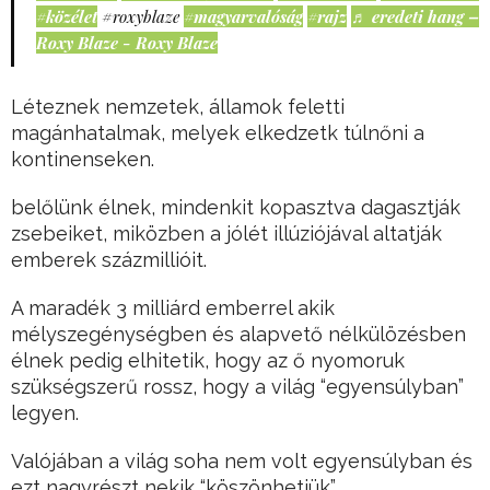
#közélet
#roxyblaze
#magyarvalóság
#rajz
♬ eredeti hang –
Roxy Blaze - Roxy Blaze
Léteznek nemzetek, államok feletti
magánhatalmak, melyek elkedzetk túlnőni a
kontinenseken.
belőlünk élnek, mindenkit kopasztva dagasztják
zsebeiket, miközben a jólét illúziójával altatják
emberek százmillióit.
A maradék 3 milliárd emberrel akik
mélyszegénységben és alapvető nélkülözésben
élnek pedig elhitetik, hogy az ő nyomoruk
szükségszerű rossz, hogy a világ “egyensúlyban”
legyen.
Valójában a világ soha nem volt egyensúlyban és
ezt nagyrészt nekik “köszönhetjük”.