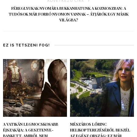
KÖVETKEZŐ CIKK
FÉREGLYUKAK NYOMÁRA BUKKANHATUNK A KOZMOSZBAN: A
TUDÓSOK MÁR FORRÓ NYOMON VANNAK – ÁTJÁRÓK EGY MÁSIK
VILÁGBA?
EZ IS TETSZENI FOG!
A VATIKÁN LEGMOCSKOSABB
MÉSZÁROS LŐRINC
ÉJSZAKÁJA: A GESZTENYE-
HELIKOPTEREZÉSÉRŐL BESZÉL
BANKETT, AMIRŐL NEM
AZ EGÉSZ ORSZÁG: EZ MÁR