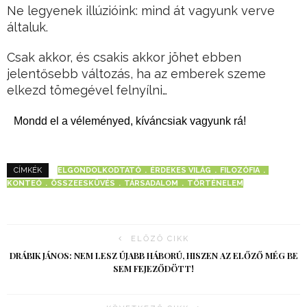
Ne legyenek illúzióink: mind át vagyunk verve
általuk.
Csak akkor, és csakis akkor jöhet ebben
jelentősebb változás, ha az emberek szeme
elkezd tömegével felnyílni…
Mondd el a véleményed, kíváncsiak vagyunk rá!
ELGONDOLKODTATÓ
ÉRDEKES VILÁG
FILOZÓFIA
CÍMKÉK
KONTEÓ
ÖSSZEESKÜVÉS
TÁRSADALOM
TÖRTÉNELEM
ELŐZŐ CIKK
DRÁBIK JÁNOS: NEM LESZ ÚJABB HÁBORÚ, HISZEN AZ ELŐZŐ MÉG BE
SEM FEJEZŐDÖTT!