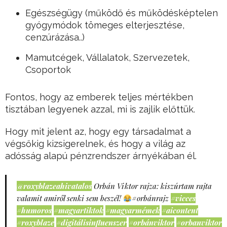
Egészségügy (működő és működésképtelen
gyógymódok tömeges elterjesztése,
cenzúrázása..)
Mamutcégek, Vállalatok, Szervezetek,
Csoportok
Fontos, hogy az emberek teljes mértékben
tisztában legyenek azzal, mi is zajlik előttük.
Hogy mit jelent az, hogy egy társadalmat a
végsőkig kizsigerelnek, és hogy a világ az
adósság alapú pénzrendszer árnyékában él.
@roxyblazeahivatalos
Orbán Viktor rajza: kiszúrtam rajta
valamit amiről senki sem beszél!
#orbánrajz
#vicces
#humoros
#magyartiktok
#magyarmémek
#aicontent
#roxyblaze
#digitálisinfluenszer
#orbánviktor
#orbanviktor