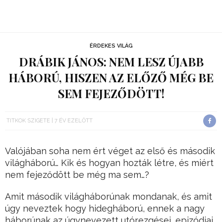
ÉRDEKES VILÁG
DRÁBIK JÁNOS: NEM LESZ ÚJABB
HÁBORÚ, HISZEN AZ ELŐZŐ MÉG BE
SEM FEJEZŐDÖTT!
TITKOK SZIGETE
7 ÉV EZELŐTT
Valójában soha nem ért véget az első és második
világháború… Kik és hogyan hozták létre, és miért
nem fejeződött be még ma sem…?
Amit második világháborúnak mondanak, és amit
úgy neveztek hogy hidegháború, ennek a nagy
háborúnak az úgynevezett utórezgései, epizódjai.