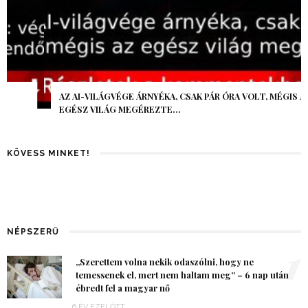
AZ AI-VILÁGVÉGE ÁRNYÉKA, CSAK PÁR ÓRA VOLT, MÉGIS AZ
EGÉSZ VILÁG MEGÉREZTE…
KÖVESS MINKET!
NÉPSZERŰ
1
„Szerettem volna nekik odaszólni, hogy ne
temessenek el, mert nem haltam meg” – 6 nap után
ébredt fel a magyar nő
6 ÉV EZELŐTT