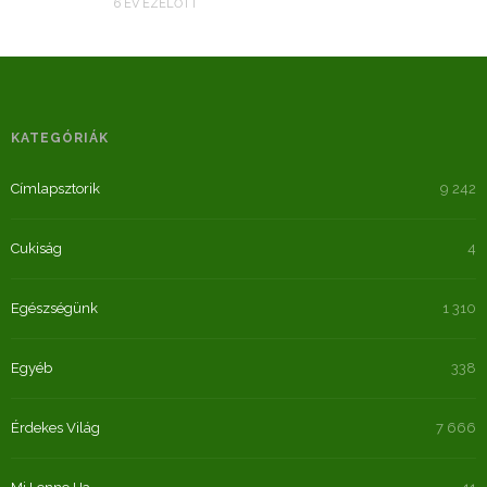
6 ÉV EZELŐTT
KATEGÓRIÁK
Címlapsztorik
9 242
Cukiság
4
Egészségünk
1 310
Egyéb
338
Érdekes Világ
7 666