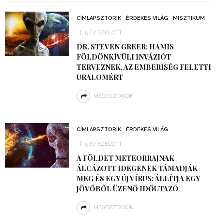
CÍMLAPSZTORIK
ÉRDEKES VILÁG
MISZTIKUM
5 ÉV EZELŐTT
DR. STEVEN GREER: HAMIS
FÖLDÖNKÍVÜLI INVÁZIÓT
TERVEZNEK, AZ EMBERISÉG FELETTI
URALOMÉRT
MEGOSZTÁSOK
CÍMLAPSZTORIK
ÉRDEKES VILÁG
5 ÉV EZELŐTT
A FÖLDET METEORRAJNAK
ÁLCÁZOTT IDEGENEK TÁMADJÁK
MEG ÉS EGY ÚJ VÍRUS: ÁLLÍTJA EGY
JÖVŐBŐL ÜZENŐ IDŐUTAZÓ
MEGOSZTÁSOK