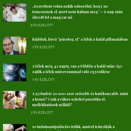
„Szerettem volna nekik odaszólni, hogy ne
temessenek el, mert nem haltam meg” – 6 nap után
ébredt fel a magyar nő
6 ÉV EZELŐTT
Rájöttek, hová “párolog el” a lélek a halál pillanatában
7 ÉV EZELŐTT
A lélek még 42 napig van a Földön a halál után: így
zajlik a lélek univerzummal való egyesülése
7 ÉV EZELŐTT
A gyömbér 10.000-szer erősebb és hatékonyabb, mint
a kemó? Csak a rákos sejteket pusztítja el,
mellékhatások nélkül?
7 ÉV EZELŐTT
10 tudatmanipulációs trükk, amivel irányítják a