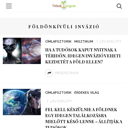
FÖLDÖNKÍVÜLI INVÁZIÓ
CÍMLAPSZTORIK
MISZTIKUM
3 ÉV EZELŐTT
HA A TUDÓSOK KAPUT NYITNAK A
TÉRIDŐN, IDEGEN INVÁZIÓ VEHETI
KEZDETÉT A FÖLD ELLEN?
MEGOSZTÁSOK
CÍMLAPSZTORIK
ÉRDEKES VILÁG
4 ÉV EZELŐTT
FEL KELL KÉSZÜLNIE A FÖLDNEK
EGY IDEGEN TALÁLKOZÁSRA
MIELŐTT KÉSŐ LENNE – ÁLLÍTJÁK A
TUDÓSOK