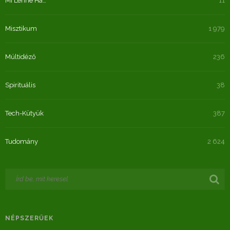
Mi Lenne Ha…
11
Misztikum
1 979
Múltidéző
236
Spirituális
38
Tech-Kütyük
387
Tudomány
2 624
NÉPSZERŰEK