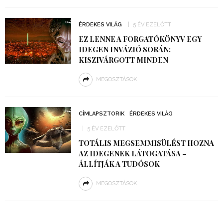
ÉRDEKES VILÁG
5 ÉV EZELŐTT
EZ LENNE A FORGATÓKÖNYV EGY
IDEGEN INVÁZIÓ SORÁN:
KISZIVÁRGOTT MINDEN
MEGOSZTÁSOK
CÍMLAPSZTORIK
ÉRDEKES VILÁG
5 ÉV EZELŐTT
TOTÁLIS MEGSEMMISÜLÉST HOZNA
AZ IDEGENEK LÁTOGATÁSA –
ÁLLÍTJÁK A TUDÓSOK
MEGOSZTÁSOK