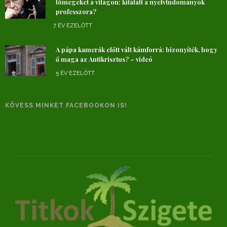
tömegeket a világon: kitálalt a nyelvtudományok
professzora?
7 ÉV EZELŐTT
A pápa kamerák előtt vált kámforrá: bizonyíték, hogy
ő maga az Antikrisztus? – videó
5 ÉV EZELŐTT
KÖVESS MINKET FACEBOOKON IS!