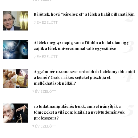
2
Rájöttek, hová “párolog el” a lélek a halál pillanatában
7 ÉV EZELŐTT
3
A lélek még 42 napig van a Földön a halál után: így
zajlik a lélek univerzummal való egyesülése
7 ÉV EZELŐTT
4
A gyömbér 10.000-szer erősebb és hatékonyabb, mint
a kemó? Csak a rákos sejteket pusztítja el,
mellékhatások nélkül?
7 ÉV EZELŐTT
5
10 tudatmanipulációs trükk, amivel irányítják a
tömegeket a világon: kitálalt a nyelvtudományok
professzora?
7 ÉV EZELŐTT