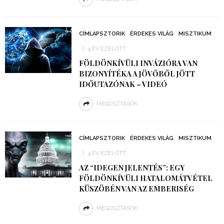
CÍMLAPSZTORIK
ÉRDEKES VILÁG
MISZTIKUM
4 ÉV EZELŐTT
FÖLDÖNKÍVÜLI INVÁZIÓRA VAN
BIZONYÍTÉKA A JÖVŐBŐL JÖTT
IDŐUTAZÓNAK – VIDEÓ
MEGOSZTÁSOK
CÍMLAPSZTORIK
ÉRDEKES VILÁG
MISZTIKUM
4 ÉV EZELŐTT
AZ “IDEGEN JELENTÉS”: EGY
FÖLDÖNKÍVÜLI HATALOMÁTVÉTEL
KÜSZÖBÉN VAN AZ EMBERISÉG
MEGOSZTÁSOK