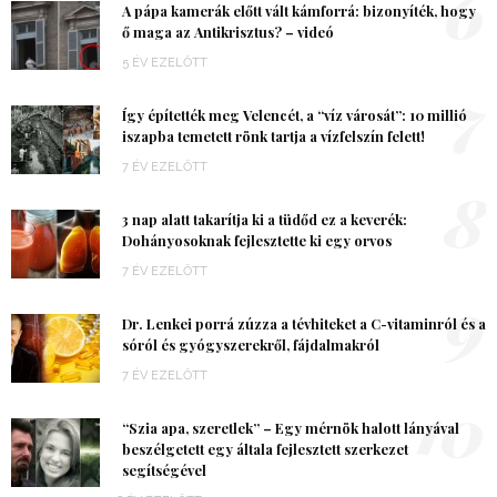
6
A pápa kamerák előtt vált kámforrá: bizonyíték, hogy
ő maga az Antikrisztus? – videó
5 ÉV EZELŐTT
7
Így építették meg Velencét, a “víz városát”: 10 millió
iszapba temetett rönk tartja a vízfelszín felett!
7 ÉV EZELŐTT
8
3 nap alatt takarítja ki a tüdőd ez a keverék:
Dohányosoknak fejlesztette ki egy orvos
7 ÉV EZELŐTT
9
Dr. Lenkei porrá zúzza a tévhiteket a C-vitaminról és a
sóról és gyógyszerekről, fájdalmakról
7 ÉV EZELŐTT
10
“Szia apa, szeretlek” – Egy mérnök halott lányával
beszélgetett egy általa fejlesztett szerkezet
segítségével