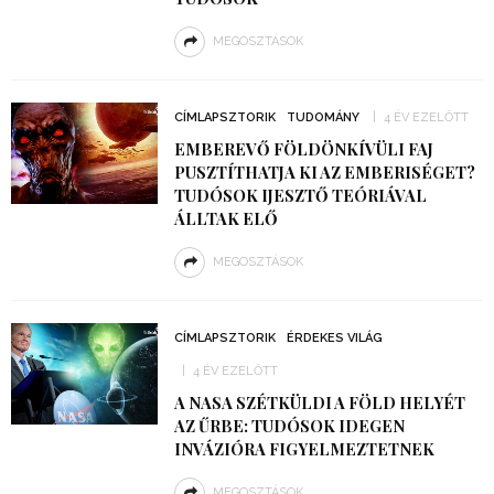
MEGOSZTÁSOK
CÍMLAPSZTORIK
TUDOMÁNY
4 ÉV EZELŐTT
EMBEREVŐ FÖLDÖNKÍVÜLI FAJ
PUSZTÍTHATJA KI AZ EMBERISÉGET?
TUDÓSOK IJESZTŐ TEÓRIÁVAL
ÁLLTAK ELŐ
MEGOSZTÁSOK
CÍMLAPSZTORIK
ÉRDEKES VILÁG
4 ÉV EZELŐTT
A NASA SZÉTKÜLDI A FÖLD HELYÉT
AZ ŰRBE: TUDÓSOK IDEGEN
INVÁZIÓRA FIGYELMEZTETNEK
MEGOSZTÁSOK