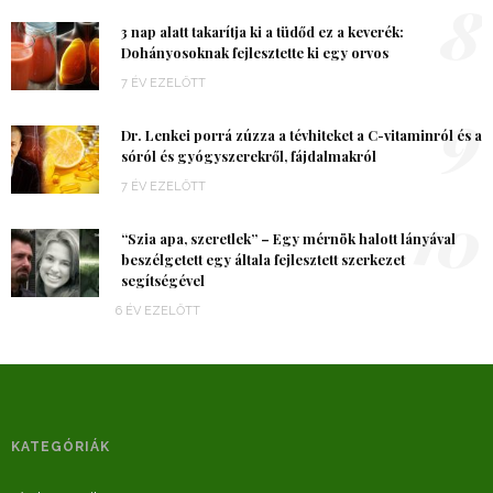
8
3 nap alatt takarítja ki a tüdőd ez a keverék:
Dohányosoknak fejlesztette ki egy orvos
7 ÉV EZELŐTT
9
Dr. Lenkei porrá zúzza a tévhiteket a C-vitaminról és a
sóról és gyógyszerekről, fájdalmakról
7 ÉV EZELŐTT
10
“Szia apa, szeretlek” – Egy mérnök halott lányával
beszélgetett egy általa fejlesztett szerkezet
segítségével
6 ÉV EZELŐTT
KATEGÓRIÁK