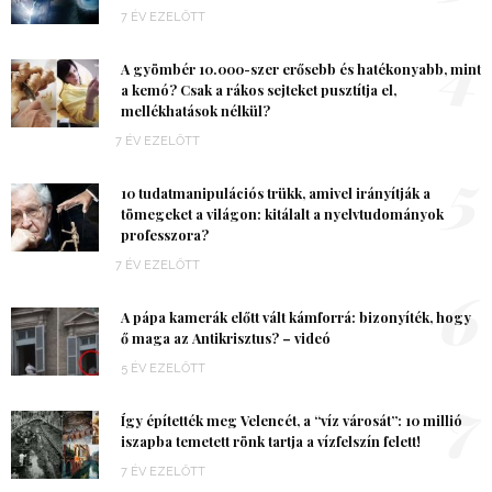
7 ÉV EZELŐTT
4
A gyömbér 10.000-szer erősebb és hatékonyabb, mint
a kemó? Csak a rákos sejteket pusztítja el,
mellékhatások nélkül?
7 ÉV EZELŐTT
5
10 tudatmanipulációs trükk, amivel irányítják a
tömegeket a világon: kitálalt a nyelvtudományok
professzora?
7 ÉV EZELŐTT
6
A pápa kamerák előtt vált kámforrá: bizonyíték, hogy
ő maga az Antikrisztus? – videó
5 ÉV EZELŐTT
7
Így építették meg Velencét, a “víz városát”: 10 millió
iszapba temetett rönk tartja a vízfelszín felett!
7 ÉV EZELŐTT