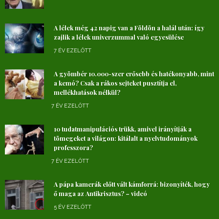
A lélek még 42 napig van a Földön a halál után: így
zajlik a lélek univerzummal való egyesülése
7 ÉV EZELŐTT
A gyömbér 10.000-szer erősebb és hatékonyabb, mint
a kemó? Csak a rákos sejteket pusztítja el,
mellékhatások nélkül?
7 ÉV EZELŐTT
10 tudatmanipulációs trükk, amivel irányítják a
tömegeket a világon: kitálalt a nyelvtudományok
professzora?
7 ÉV EZELŐTT
A pápa kamerák előtt vált kámforrá: bizonyíték, hogy
ő maga az Antikrisztus? – videó
5 ÉV EZELŐTT