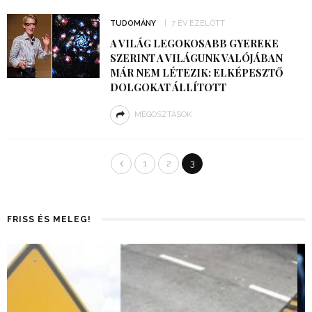
TUDOMÁNY
7 ÉV EZELŐTT
A VILÁG LEGOKOSABB GYEREKE
SZERINT A VILÁGUNK VALÓJÁBAN
MÁR NEM LÉTEZIK: ELKÉPESZTŐ
DOLGOKAT ÁLLÍTOTT
MEGOSZTÁSOK
1
2
3
FRISS ÉS MELEG!