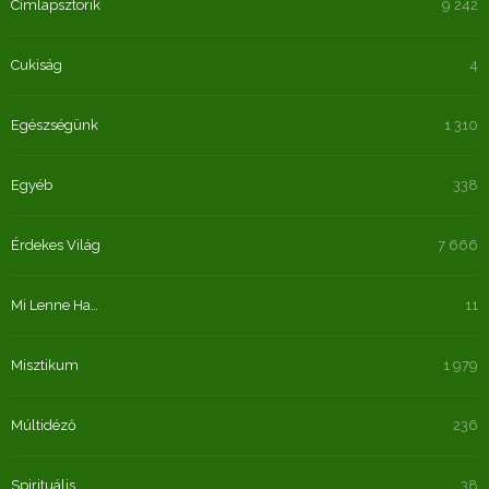
Címlapsztorik
9 242
Cukiság
4
Egészségünk
1 310
Egyéb
338
Érdekes Világ
7 666
Mi Lenne Ha…
11
Misztikum
1 979
Múltidéző
236
Spirituális
38