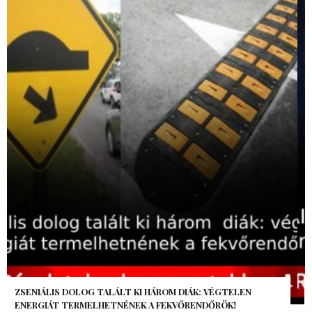
AZ AI-VILÁGVÉGE ÁRNYÉKA, CSAK PÁR ÓRA VOLT, MÉGIS AZ
EGÉSZ VILÁG MEGÉREZTE…