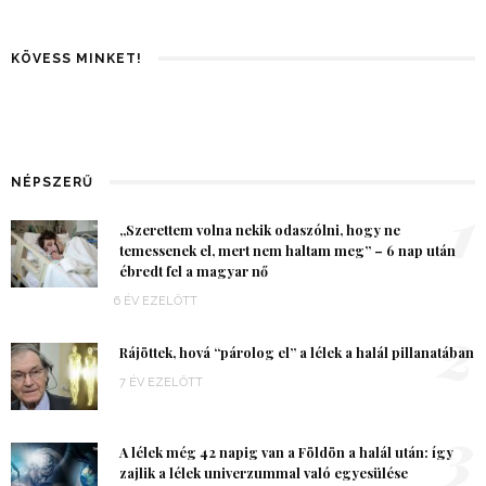
KÖVESS MINKET!
NÉPSZERŰ
1
„Szerettem volna nekik odaszólni, hogy ne
temessenek el, mert nem haltam meg” – 6 nap után
ébredt fel a magyar nő
6 ÉV EZELŐTT
2
Rájöttek, hová “párolog el” a lélek a halál pillanatában
7 ÉV EZELŐTT
3
A lélek még 42 napig van a Földön a halál után: így
zajlik a lélek univerzummal való egyesülése