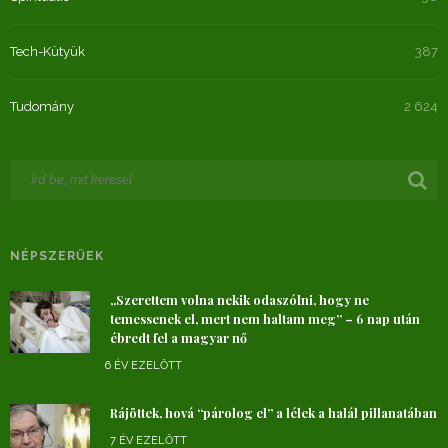
Tech-Kütyük
387
Tudomány
2 624
NÉPSZERŰEK
„Szerettem volna nekik odaszólni, hogy ne
temessenek el, mert nem haltam meg” – 6 nap után
ébredt fel a magyar nő
6 ÉV EZELŐTT
Rájöttek, hová “párolog el” a lélek a halál pillanatában
7 ÉV EZELŐTT