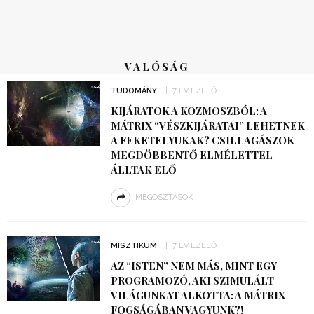
VALÓSÁG
TUDOMÁNY
7 ÉV EZELŐTT
KIJÁRATOK A KOZMOSZBÓL: A
MÁTRIX “VÉSZKIJÁRATAI” LEHETNEK
A FEKETELYUKAK? CSILLAGÁSZOK
MEGDÖBBENTŐ ELMÉLETTEL
ÁLLTAK ELŐ
MEGOSZTÁSOK
MISZTIKUM
7 ÉV EZELŐTT
AZ “ISTEN” NEM MÁS, MINT EGY
PROGRAMOZÓ, AKI SZIMULÁLT
VILÁGUNKAT ALKOTTA: A MÁTRIX
FOGSÁGÁBAN VAGYUNK?!