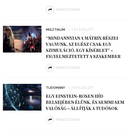
MEGOSZTÁSOK
MISZTIKUM
7 ÉV EZELŐTT
“MINDANNYIAN A MÁTRIX RÉSZEI
VAGYUNK, AZ EGÉSZ CSAK EGY
SZIMULÁCIÓ, EGY KÍSÉRLET” –
FIGYELMEZTETETT A SZAKEMBER
MEGOSZTÁSOK
TUDOMÁNY
7 ÉV EZELŐTT
EGY EINSTEIN-ROSEN HÍD
BELSEJÉBEN ÉLÜNK, ÉS SEMMI SEM
VALÓSÁG – ÁLLÍTJÁK A TUDÓSOK
MEGOSZTÁSOK