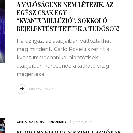
A VALÓSÁGUNK NEM LÉTEZIK, AZ
EGÉSZ CSAK EGY
“KVANTUMILLÚZIÓ”: SOKKOLÓ
BEJELENTÉST TETTEK A TUDÓSOK!
Ha ez igaz, az alapjaiban változtathat
meg mindent… Carlo Rovelli szerint a
kvantummechanikai alaptézisek
alapjaiban keresendő a látható világ
megértése,
MEGOSZTÁSOK
ZSENIÁLIS DOLOG TALÁLT KI
HÁROM DIÁK: VÉGTELEN
TÉKONYSÁGGAL
ENERGIÁT
ÁRAMSZÁMLÁT
TERMELHETNÉNEK A
CÍMLAPSZTORIK
TUDOMÁNY
5 ÉV EZELŐTT
FEKVŐRENDŐRÖK!
MINDANNYIAN EGY SZIMULÁCIÓBAN