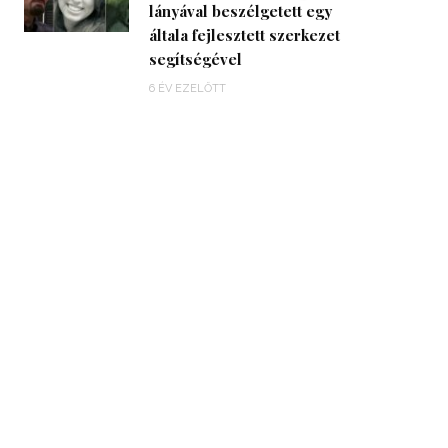
lányával beszélgetett egy
általa fejlesztett szerkezet
segítségével
6 ÉV EZELŐTT