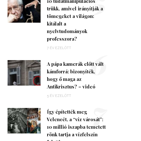
5
10 tudatmanipulációs
trükk, amivel irányítják a
tömegeket a világon:
kitálalt a
nyelvtudományok
professzora?
6
7 ÉV EZELŐTT
A pápa kamerák előtt vált
kámforrá: bizonyíték,
hogy ő maga az
Antikrisztus? – videó
7
5 ÉV EZELŐTT
Így építették meg
Velencét, a “víz városát”:
10 millió iszapba temetett
rönk tartja a vízfelszín