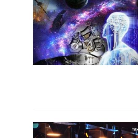
99,13%-OS HA
NULLÁZZA AZ 
EZ A MOTOR!