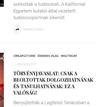
sokkolták a tudósokat… A Kaliforniai
Egyetem kutatói által vezetett
tudóscsoportnak sikerült
MEGOSZTÁSOK
CÍMLAPSZTORIK
ÉRDEKES VILÁG
MISZTIKUM
6 ÉV EZELŐTT
TÖRVÉNYJAVASLAT: CSAK A
BEOLTOTTAK DOLGOZHATNÁNAK
ÉS TANULHATNÁNAK: EZ A
VALÓSÁG!
Benyújtották a Legfelső Tanácsban a