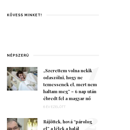
KÖVESS MINKET!
1
NÉPSZERŰ
„Szerettem volna nekik
odaszólni, hogy ne
temessenek el, mert nem
haltam meg” – 6 nap után
ébredt fel a magyar nő
2
6 ÉV EZELŐTT
Rájöttek, hová “párolog
el” a lélek a halál