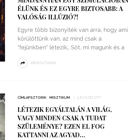
ÉLÜNK ÉS EZ EGYRE BIZTOSABB: A
VALÓSÁG ILLÚZIÓ?!
Egyre több bizonyíték van arra, hogy ami
körülöttünk van, az mind csak a
"fejünkben" létezik… Sőt, mi magunk és a
MEGOSZTÁSOK
CÍMLAPSZTORIK
MISZTIKUM
5 ÉV EZELŐTT
LÉTEZIK EGYÁLTALÁN A VILÁG,
VAGY MINDEN CSAK A TUDAT
SZÜLEMÉNYE? EZEN EL FOG
KATTANNI AZ AGYAD…