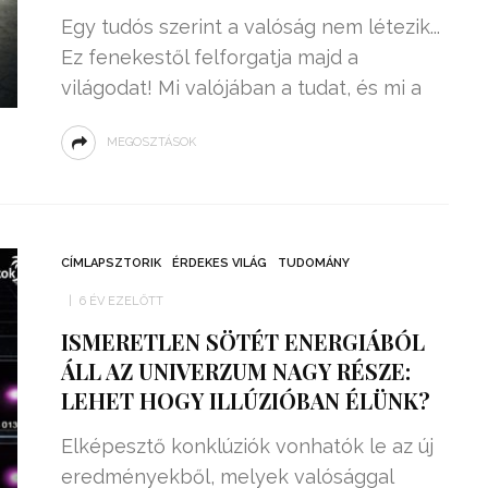
Egy tudós szerint a valóság nem létezik...
Ez fenekestől felforgatja majd a
világodat! Mi valójában a tudat, és mi a
MEGOSZTÁSOK
CÍMLAPSZTORIK
ÉRDEKES VILÁG
TUDOMÁNY
6 ÉV EZELŐTT
ISMERETLEN SÖTÉT ENERGIÁBÓL
ÁLL AZ UNIVERZUM NAGY RÉSZE:
LEHET HOGY ILLÚZIÓBAN ÉLÜNK?
Elképesztő konklúziók vonhatók le az új
eredményekből, melyek valósággal