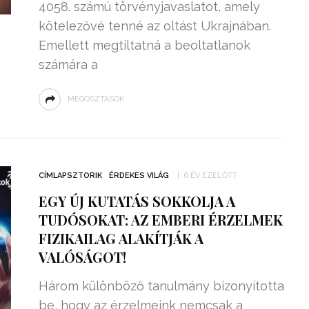
4058. számú törvényjavaslatot, amely
kötelezővé tenné az oltást Ukrajnában.
Emellett megtiltatná a beoltatlanok
számára a
MEGOSZTÁSOK
CÍMLAPSZTORIK
ÉRDEKES VILÁG
6 ÉV EZELŐTT
EGY ÚJ KUTATÁS SOKKOLJA A
TUDÓSOKAT: AZ EMBERI ÉRZELMEK
FIZIKAILAG ALAKÍTJÁK A
VALÓSÁGOT!
Három különböző tanulmány bizonyította
be, hogy az érzelmeink nemcsak a