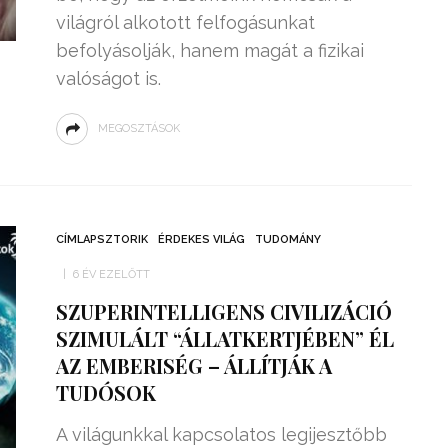
világról alkotott felfogásunkat
befolyásolják, hanem magát a fizikai
valóságot is.
MEGOSZTÁSOK
CÍMLAPSZTORIK
ÉRDEKES VILÁG
TUDOMÁNY
6 ÉV EZELŐTT
SZUPERINTELLIGENS CIVILIZÁCIÓ
SZIMULÁLT “ÁLLATKERTJÉBEN” ÉL
AZ EMBERISÉG – ÁLLÍTJÁK A
TUDÓSOK
A világunkkal kapcsolatos legijesztőbb