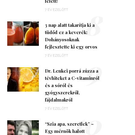
felett!
8
7 ÉV EZELŐTT
3 nap alatt takarítja ki a
tüdőd ez a keverék:
Dohányosoknak
fejlesztette ki egy orvos
9
7 ÉV EZELŐTT
Dr. Lenkei porrá zúzza a
tévhiteket a C-vitaminról
és a sóról és
gyógyszerekről,
fájdalmakról
10
7 ÉV EZELŐTT
“Szia apa, szeretlek” –
Egy mérnök halott