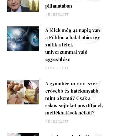
pillanatában
3
7 ÉV EZELŐTT
A lélek még 42 napig van
a Földön a halál után: így
zajlik a lélek
univerzummal való
egyesülése
4
7 ÉV EZELŐTT
A gyömbér 10.000-szer
erősebb és hatékonyabb,
mint a kemó? Csak a
rákos sejteket pusztítja el,
mellékhatások nélkül?
7 ÉV EZELŐTT