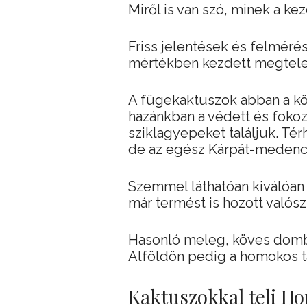
Miről is van szó, minek a k
Friss jelentések és felmérés
mértékben kezdett megtele
A fügekaktuszok abban a kö
hazánkban a védett és fokoz
sziklagyepeket találjuk. Té
de az egész Kárpát-medenc
Szemmel láthatóan kiválóan
már termést is hozott valós
Hasonló meleg, köves dombol
Alföldön pedig a homokos ta
Kaktuszokkal teli Ho