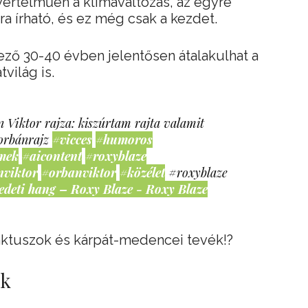
yértelműen a klímaváltozás, az egyre
a írható, és ez még csak a kezdet.
kező 30-40 évben jelentősen átalakulhat a
világ is.
 Viktor rajza: kiszúrtam rajta valamit
orbánrajz
#vicces
#humoros
mek
#aicontent
#roxyblaze
nviktor
#orbanviktor
#közélet
#roxyblaze
edeti hang – Roxy Blaze - Roxy Blaze
kaktuszok és kárpát-medencei tevék!?
ek