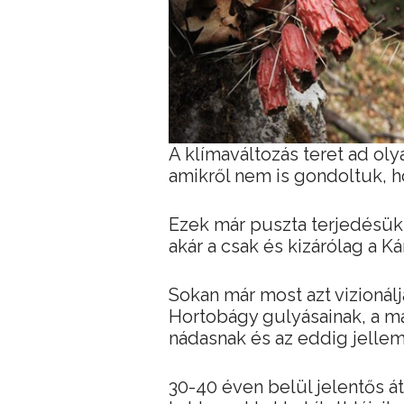
A klímaváltozás teret ad ol
amikről nem is gondoltuk, h
Ezek már puszta terjedésükke
akár a csak és kizárólag a 
Sokan már most azt vizioná
Hortobágy gulyásainak, a m
nádasnak és az eddig jelle
30-40 éven belül jelentős á