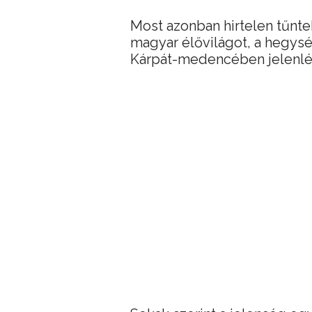
Most azonban hirtelen tűnte
magyar élővilágot, a hegys
Kárpát-medencében jelenlév