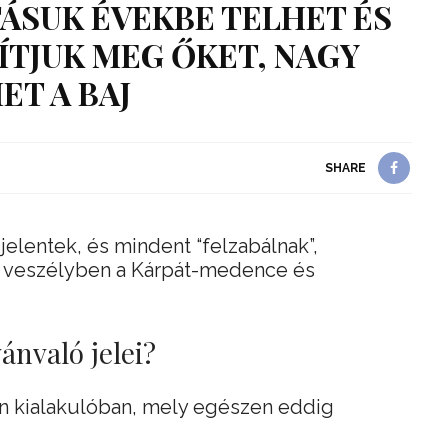
ÁSUK ÉVEKBE TELHET ÉS
ÍTJUK MEG ŐKET, NAGY
ET A BAJ
SHARE
lentek, és mindent “felzabálnak”,
. veszélyben a Kárpát-medence és
ánvaló jelei?
an kialakulóban, mely egészen eddig