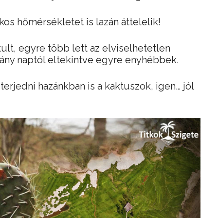
okos hőmérsékletet is lazán áttelelik!
ult, egyre több lett az elviselhetetlen
ány naptól eltekintve egyre enyhébbek.
erjedni hazánkban is a kaktuszok, igen… jól