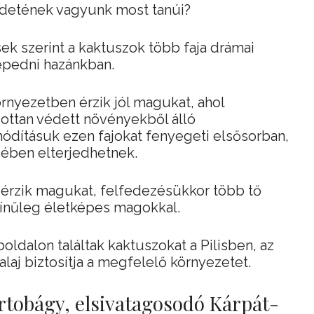
ezdetének vagyunk most tanúi?
ek szerint a kaktuszok több faja drámai
pedni hazánkban.
rnyezetben érzik jól magukat, ahol
ottan védett növényekből álló
rhódításuk ezen fajokat fenyegeti elsősorban,
ében elterjedhetnek.
 érzik magukat, felfedezésükkor több tő
zínűleg életképes magokkal.
dalon találtak kaktuszokat a Pilisben, az
laj biztosítja a megfelelő környezetet.
rtobágy, elsivatagosodó Kárpát-