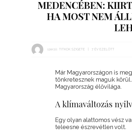
MEDENCÉBEN: KIIRT
HA MOST NEM ÁLL
LEH
szerző:
TITKOK SZIGETE
7 ÉV EZELŐTT
Már Magyarországon is megje
tönkretesznek maguk körül
Magyarország élővilága.
A klímaváltozás nyilv
Egy olyan alattomos vész v
teleesne észrevétlen volt.