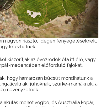
yan nagyon riasztó, idegen fenyegetéseknek,
ogy létezhetnek.
l kiszorítják az évezredek óta itt élő, vagy
Kárpát-medencében előforduló fajokat.
lják, hogy hamarosan búcsút mondhatunk a
angalicáknak, juhoknak, szürke-marháknak, a
mző növényzetnek.
talakulás mehet végbe, és Ausztrália kopár,