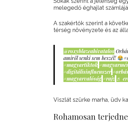
Sokak szerint a jelenség eg
melegedő éghajlat számlájár
A szakértők szerint a követ
térség növényzete és az állat
@roxyblazeahivatalos
Orbán
amiről senki sem beszél!
#
#magyartiktok
#magyarmé
#digitálisinfluenszer
#orbá
#magyarvalóság
#rajz
♬ er
Viszlát szürke marha, üdv 
Rohamosan terjedn