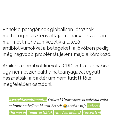
Ennek a patogénnek globálisan léteznek
multidrog-rezisztens alfajai, néhány országban
már most nehezen kezelik a létező
antibiotikumokkal a betegeket, a jövőben pedig
még nagyobb problémát jelent majd a kórokozó.
Amikor az antibiotikumot a CBD-vel, a kannabisz
egy nem pszichoaktív hatóanyagával együtt
használták, a baktérium nem tudott tőle
megfelelően osztódni.
@roxyblazeahivatalos
Orbán Viktor rajza: kiszúrtam rajta
valamit amiről senki sem beszél!
#orbánrajz
#vicces
#humoros
#magyartiktok
#magyarmémek
#aicontent