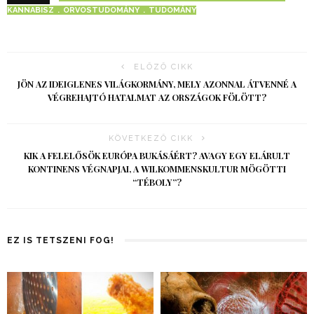
KANNABISZ
ORVOSTUDOMÁNY
TUDOMÁNY
ELŐZŐ CIKK
JÖN AZ IDEIGLENES VILÁGKORMÁNY, MELY AZONNAL ÁTVENNÉ A
VÉGREHAJTÓ HATALMAT AZ ORSZÁGOK FÖLÖTT?
KÖVETKEZŐ CIKK
KIK A FELELŐSÖK EURÓPA BUKÁSÁÉRT? AVAGY EGY ELÁRULT
KONTINENS VÉGNAPJAI, A WILKOMMENSKULTUR MÖGÖTTI
“TÉBOLY”?
EZ IS TETSZENI FOG!