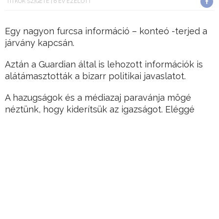
TITKOK SZIGETE
6 ÉV EZELŐTT
Egy nagyon furcsa információ – konteó -terjed a
járvány kapcsán.
Aztán a Guardian által is lehozott információk is
alátámasztották a bizarr politikai javaslatot.
A hazugságok és a médiazaj paravánja mögé
néztünk, hogy kiderítsük az igazságot. Eléggé
érdekes dolgokra akadtunk.
Hirdetés