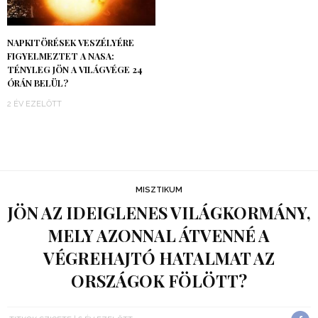
NAPKITÖRÉSEK VESZÉLYÉRE
FIGYELMEZTET A NASA:
TÉNYLEG JÖN A VILÁGVÉGE 24
ÓRÁN BELÜL?
2 ÉV EZELŐTT
MISZTIKUM
JÖN AZ IDEIGLENES VILÁGKORMÁNY,
MELY AZONNAL ÁTVENNÉ A
VÉGREHAJTÓ HATALMAT AZ
ORSZÁGOK FÖLÖTT?