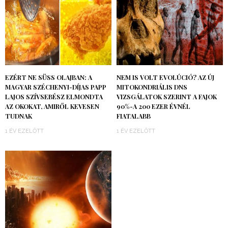
EZÉRT NE SÜSS OLAJBAN: A
NEM IS VOLT EVOLÚCIÓ? AZ ÚJ
MAGYAR SZÉCHENYI-DÍJAS PAPP
MITOKONDRIÁLIS DNS
LAJOS SZÍVSEBÉSZ ELMONDTA
VIZSGÁLATOK SZERINT A FAJOK
AZ OKOKAT, AMIRŐL KEVESEN
90%-A 200 EZER ÉVNÉL
TUDNAK
FIATALABB
1 ÉV EZELŐTT
1 ÉV EZELŐTT