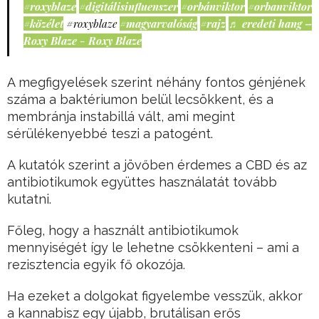
#roxyblaze
#digitálisinfluenszer
#orbánviktor
#orbanviktor
#közélet
#roxyblaze
#magyarvalóság
#rajz
♬ eredeti hang –
Roxy Blaze - Roxy Blaze
A megfigyelések szerint néhány fontos génjének
száma a baktériumon belül lecsökkent, és a
membránja instabillá vált, ami megint
sérülékenyebbé teszi a patogént.
A kutatók szerint a jövőben érdemes a CBD és az
antibiotikumok együttes használatát tovább
kutatni.
Főleg, hogy a használt antibiotikumok
mennyiségét így le lehetne csökkenteni – ami a
rezisztencia egyik fő okozója.
Ha ezeket a dolgokat figyelembe vesszük, akkor
a kannabisz egy újabb, brutálisan erős