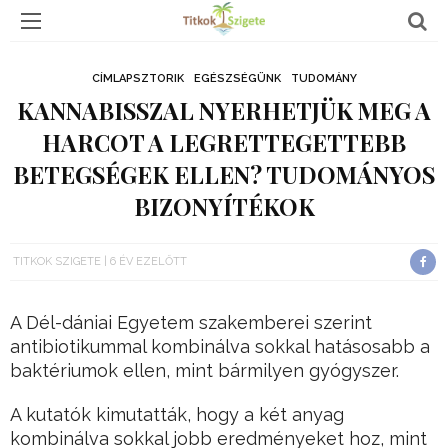
CÍMLAPSZTORIK
EGÉSZSÉGÜNK
TUDOMÁNY
KANNABISSZAL NYERHETJÜK MEG A
HARCOT A LEGRETTEGETTEBB
BETEGSÉGEK ELLEN? TUDOMÁNYOS
BIZONYÍTÉKOK
TITKOK SZIGETE
6 ÉV EZELŐTT
A Dél-dániai Egyetem szakemberei szerint
antibiotikummal kombinálva sokkal hatásosabb a
baktériumok ellen, mint bármilyen gyógyszer.
A kutatók kimutatták, hogy a két anyag
kombinálva sokkal jobb eredményeket hoz, mint