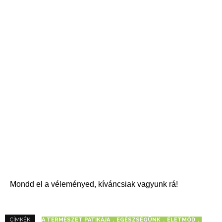
Mondd el a véleményed, kíváncsiak vagyunk rá!
A TERMÉSZET PATIKÁJA
EGÉSZSÉGÜNK
ÉLETMÓD
CÍMKÉK