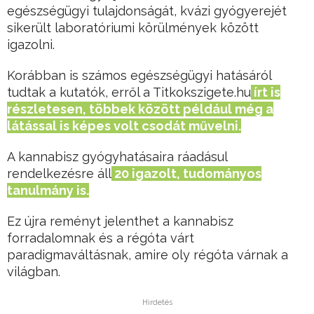
egészségügyi tulajdonságát, kvázi gyógyerejét
sikerült laboratóriumi körülmények között
igazolni.
Korábban is számos egészségügyi hatásáról
tudtak a kutatók, erről a Titkokszigete.hu
írt is
részletesen, többek között például még a
látással is képes volt csodát művelni.
A kannabisz gyógyhatásaira ráadásul
rendelkezésre áll
20 igazolt, tudományos
tanulmány is.
Ez újra reményt jelenthet a kannabisz
forradalomnak és a régóta várt
paradigmaváltásnak, amire oly régóta várnak a
világban.
Hirdetés