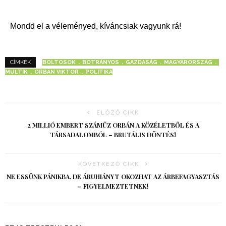
Mondd el a véleményed, kíváncsiak vagyunk rá!
BOLTOSOK
BOTRÁNYOS
GAZDASÁG
MAGYARORSZÁG
CÍMKÉK
MULTIK
ORBÁN VIKTOR
POLITIKA
ELŐZŐ CIKK
2 MILLIÓ EMBERT SZÁMŰZ ORBÁN A KÖZÉLETBŐL ÉS A
TÁRSADALOMBÓL – BRUTÁLIS DÖNTÉS!
KÖVETKEZŐ CIKK
NE ESSÜNK PÁNIKBA, DE ÁRUHIÁNYT OKOZHAT AZ ÁRBEFAGYASZTÁS
– FIGYELMEZTETNEK!