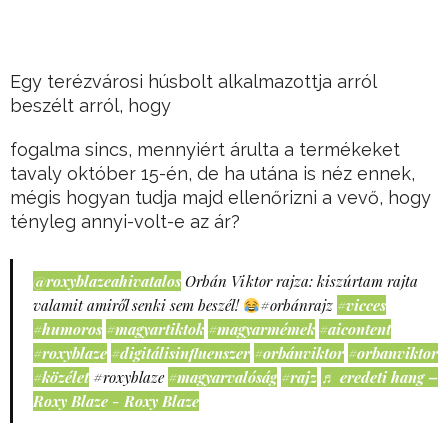
Egy terézvárosi húsbolt alkalmazottja arról
beszélt arról, hogy
fogalma sincs, mennyiért árulta a termékeket
tavaly október 15-én, de ha utána is néz ennek,
mégis hogyan tudja majd ellenőrizni a vevő, hogy
tényleg annyi-volt-e az ár?
@roxyblazeahivatalos
Orbán Viktor rajza: kiszúrtam rajta
valamit amiről senki sem beszél!
#orbánrajz
#vicces
#humoros
#magyartiktok
#magyarmémek
#aicontent
#roxyblaze
#digitálisinfluenszer
#orbánviktor
#orbanviktor
#közélet
#roxyblaze
#magyarvalóság
#rajz
♬ eredeti hang –
Roxy Blaze - Roxy Blaze