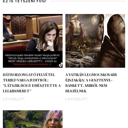
EZ IS TETSZENI FOG!
HÁTBORZONGATÓ FELVÉTEL
A VATIKÁN LEGMOCSKOSABB
TERJED VARGA JUDITRÓL:
ÉJSZAKÁJA: A GESZTENYE-
“LÁTSZIK HOGY EMÉSZTETTE A
BANKETT, AMIRŐL NEM
LELKIISMERET”
BESZÉLNEK
2 ÉV EZELŐTT
2 ÉV EZELŐTT