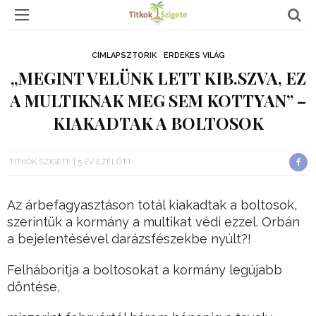
CÍMLAPSZTORIK
ÉRDEKES VILÁG
„MEGINT VELÜNK LETT KIB.SZVA, EZ
A MULTIKNAK MEG SEM KOTTYAN” –
KIAKADTAK A BOLTOSOK
TITKOK SZIGETE
5 ÉV EZELŐTT
Az árbefagyasztáson totál kiakadtak a boltosok,
szerintük a kormány a multikat védi ezzel. Orbán
a bejelentésével darázsfészekbe nyúlt?!
Felháborítja a boltosokat a kormány legújabb
döntése,