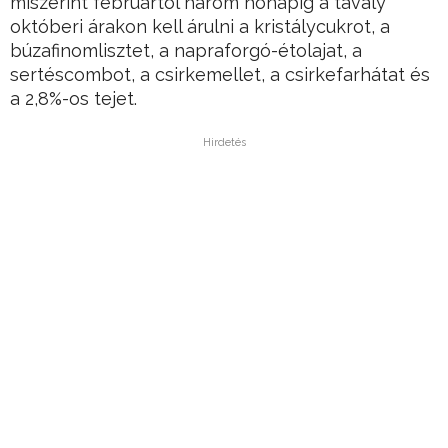
miszerint februártól három hónapig a tavaly
októberi árakon kell árulni a kristálycukrot, a
búzafinomlisztet, a napraforgó-étolajat, a
sertéscombot, a csirkemellet, a csirkefarhátat és
a 2,8%-os tejet.
Hirdetés