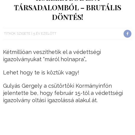
TÁRSADALOMBÓL – BRUTÁLIS
DÖNTÉS!
TITKOK SZIGETE
5 ÉV EZELŐTT
Kétmillióan veszíthetik el a védettségi
igazolványukat “máról holnapra”…
Lehet hogy te is köztük vagy!
Gulyás Gergely a csütörtöki Kormányinfón
jelentette be, hogy február 15-től a védettségi
igazolvány oltási igazolássá alakul át.
Hirdetés