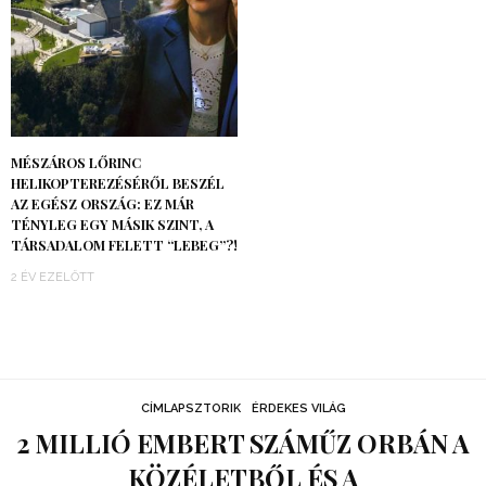
MÉSZÁROS LŐRINC
HELIKOPTEREZÉSÉRŐL BESZÉL
AZ EGÉSZ ORSZÁG: EZ MÁR
TÉNYLEG EGY MÁSIK SZINT, A
TÁRSADALOM FELETT “LEBEG”?!
2 ÉV EZELŐTT
CÍMLAPSZTORIK
ÉRDEKES VILÁG
2 MILLIÓ EMBERT SZÁMŰZ ORBÁN A
KÖZÉLETBŐL ÉS A