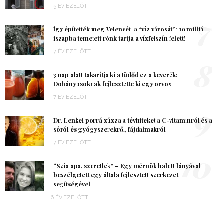
5 ÉV EZELŐTT
7
Így építették meg Velencét, a “víz városát”: 10 millió
iszapba temetett rönk tartja a vízfelszín felett!
7 ÉV EZELŐTT
8
3 nap alatt takarítja ki a tüdőd ez a keverék:
Dohányosoknak fejlesztette ki egy orvos
7 ÉV EZELŐTT
9
Dr. Lenkei porrá zúzza a tévhiteket a C-vitaminról és a
sóról és gyógyszerekről, fájdalmakról
7 ÉV EZELŐTT
10
“Szia apa, szeretlek” – Egy mérnök halott lányával
beszélgetett egy általa fejlesztett szerkezet
segítségével
6 ÉV EZELŐTT