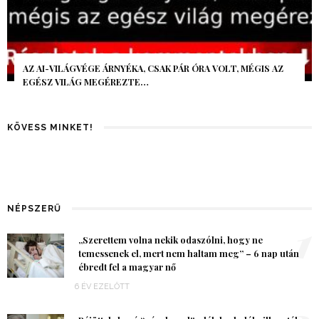
AZ AI-VILÁGVÉGE ÁRNYÉKA, CSAK PÁR ÓRA VOLT, MÉGIS AZ
EGÉSZ VILÁG MEGÉREZTE…
KÖVESS MINKET!
NÉPSZERŰ
1
„Szerettem volna nekik odaszólni, hogy ne
temessenek el, mert nem haltam meg” – 6 nap után
ébredt fel a magyar nő
6 ÉV EZELŐTT