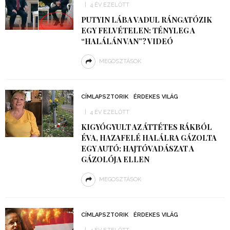
4 ÉV EZELŐTT
PUTYIN LÁBA VADUL RÁNGATÓZIK
EGY FELVÉTELEN: TÉNYLEG A
“HALÁLÁN VAN”? VIDEÓ
MEGOSZTÁSOK
CÍMLAPSZTORIK
ÉRDEKES VILÁG
4 ÉV EZELŐTT
KIGYÓGYULT AZ ÁTTÉTES RÁKBÓL
ÉVA, HAZAFELÉ HALÁLRA GÁZOLTA
EGY AUTÓ: HAJTÓVADÁSZAT A
GÁZOLÓJA ELLEN
MEGOSZTÁSOK
CÍMLAPSZTORIK
ÉRDEKES VILÁG