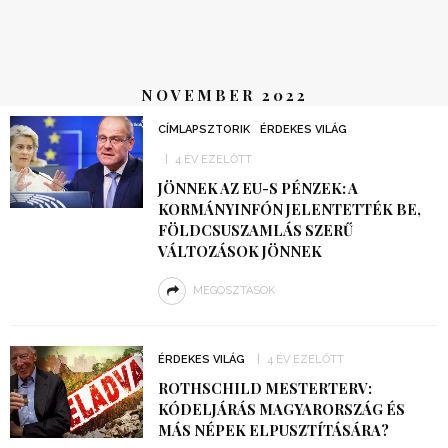
NOVEMBER 2022
CÍMLAPSZTORIK
ÉRDEKES VILÁG
4 ÉV EZELŐTT
JÖNNEK AZ EU-S PÉNZEK: A
KORMÁNYINFÓN JELENTETTÉK BE,
FÖLDCSUSZAMLÁS SZERŰ
VÁLTOZÁSOK JÖNNEK
MEGOSZTÁSOK
ÉRDEKES VILÁG
4 ÉV EZELŐTT
​ROTHSCHILD MESTERTERV:
KÓDELJÁRÁS MAGYARORSZÁG ÉS
MÁS NÉPEK ELPUSZTÍTÁSÁRA?