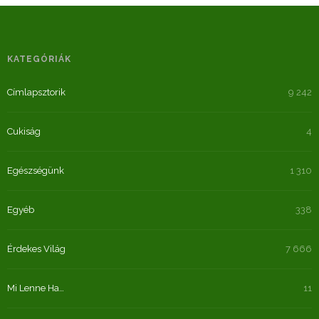
KATEGÓRIÁK
Címlapsztorik
9 242
Cukiság
4
Egészségünk
1 310
Egyéb
338
Érdekes Világ
7 666
Mi Lenne Ha…
11