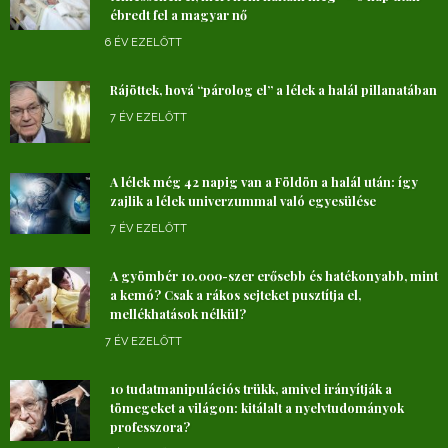
ébredt fel a magyar nő
6 ÉV EZELŐTT
Rájöttek, hová “párolog el” a lélek a halál pillanatában
7 ÉV EZELŐTT
A lélek még 42 napig van a Földön a halál után: így
zajlik a lélek univerzummal való egyesülése
7 ÉV EZELŐTT
A gyömbér 10.000-szer erősebb és hatékonyabb, mint
a kemó? Csak a rákos sejteket pusztítja el,
mellékhatások nélkül?
7 ÉV EZELŐTT
10 tudatmanipulációs trükk, amivel irányítják a
tömegeket a világon: kitálalt a nyelvtudományok
professzora?