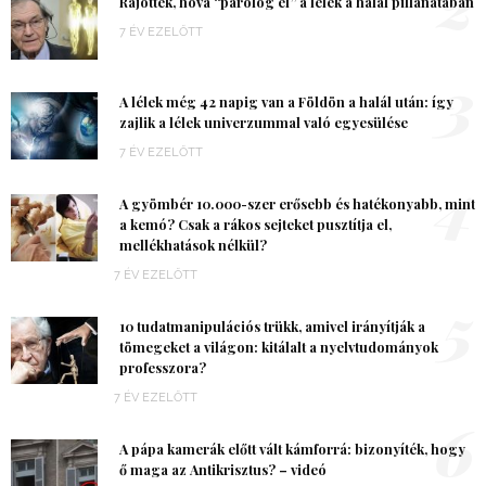
2
Rájöttek, hová “párolog el” a lélek a halál pillanatában
7 ÉV EZELŐTT
3
A lélek még 42 napig van a Földön a halál után: így
zajlik a lélek univerzummal való egyesülése
7 ÉV EZELŐTT
4
A gyömbér 10.000-szer erősebb és hatékonyabb, mint
a kemó? Csak a rákos sejteket pusztítja el,
mellékhatások nélkül?
7 ÉV EZELŐTT
5
10 tudatmanipulációs trükk, amivel irányítják a
tömegeket a világon: kitálalt a nyelvtudományok
professzora?
7 ÉV EZELŐTT
6
A pápa kamerák előtt vált kámforrá: bizonyíték, hogy
ő maga az Antikrisztus? – videó