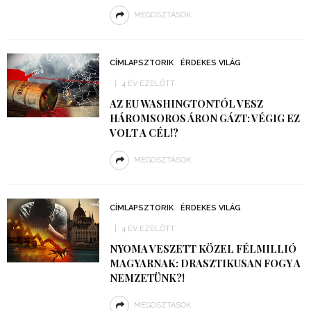
MEGOSZTÁSOK
CÍMLAPSZTORIK
ÉRDEKES VILÁG
4 ÉV EZELŐTT
AZ EU WASHINGTONTÓL VESZ
HÁROMSOROS ÁRON GÁZT: VÉGIG EZ
VOLT A CÉL!?
MEGOSZTÁSOK
CÍMLAPSZTORIK
ÉRDEKES VILÁG
4 ÉV EZELŐTT
NYOMA VESZETT KÖZEL FÉLMILLIÓ
MAGYARNAK: DRASZTIKUSAN FOGY A
NEMZETÜNK?!
MEGOSZTÁSOK