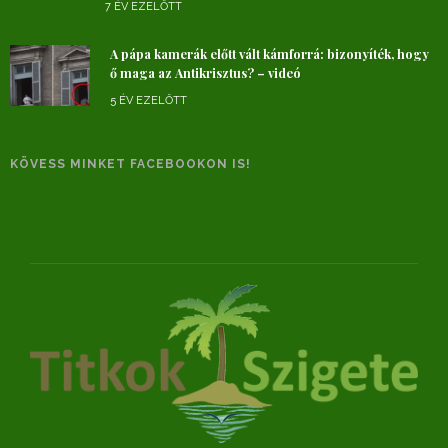
7 ÉV EZELŐTT
A pápa kamerák előtt vált kámforrá: bizonyíték, hogy
ő maga az Antikrisztus? – videó
5 ÉV EZELŐTT
KÖVESS MINKET FACEBOOKON IS!