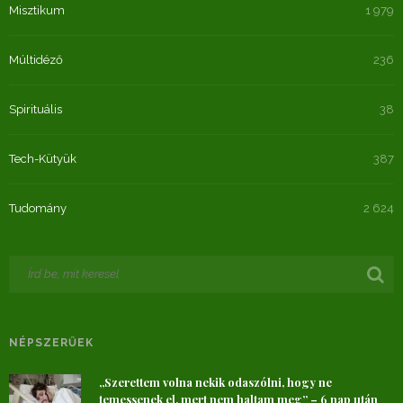
Misztikum
1 979
Múltidéző
236
Spirituális
38
Tech-Kütyük
387
Tudomány
2 624
NÉPSZERŰEK
„Szerettem volna nekik odaszólni, hogy ne
temessenek el, mert nem haltam meg” – 6 nap után