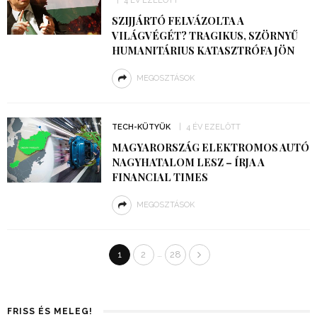
4 ÉV EZELŐTT
SZIJJÁRTÓ FELVÁZOLTA A
VILÁGVÉGÉT? TRAGIKUS, SZÖRNYŰ
HUMANITÁRIUS KATASZTRÓFA JÖN
MEGOSZTÁSOK
TECH-KÜTYÜK
4 ÉV EZELŐTT
MAGYARORSZÁG ELEKTROMOS AUTÓ
NAGYHATALOM LESZ – ÍRJA A
FINANCIAL TIMES
MEGOSZTÁSOK
…
1
2
28
FRISS ÉS MELEG!