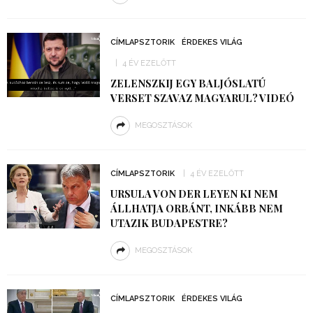
CÍMLAPSZTORIK
ÉRDEKES VILÁG
4 ÉV EZELŐTT
ZELENSZKIJ EGY BALJÓSLATÚ
VERSET SZAVAZ MAGYARUL? VIDEÓ
MEGOSZTÁSOK
CÍMLAPSZTORIK
4 ÉV EZELŐTT
URSULA VON DER LEYEN KI NEM
ÁLLHATJA ORBÁNT, INKÁBB NEM
UTAZIK BUDAPESTRE?
MEGOSZTÁSOK
CÍMLAPSZTORIK
ÉRDEKES VILÁG