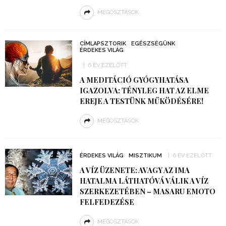
MEGOSZTÁSOK
CÍMLAPSZTORIK
EGÉSZSÉGÜNK
ÉRDEKES VILÁG
6 ÉV EZELŐTT
A MEDITÁCIÓ GYÓGYHATÁSA
IGAZOLVA: TÉNYLEG HAT AZ ELME
EREJE A TESTÜNK MŰKÖDÉSÉRE!
MEGOSZTÁSOK
ÉRDEKES VILÁG
MISZTIKUM
6 ÉV EZELŐTT
A VÍZ ÜZENETE: AVAGY AZ IMA
HATALMA LÁTHATÓVÁ VÁLIK A VÍZ
SZERKEZETÉBEN – MASARU EMOTO
FELFEDEZÉSE
MEGOSZTÁSOK