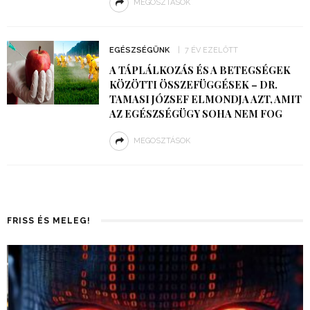
MEGOSZTÁSOK
EGÉSZSÉGÜNK
7 ÉV EZELŐTT
A TÁPLÁLKOZÁS ÉS A BETEGSÉGEK
KÖZÖTTI ÖSSZEFÜGGÉSEK – DR.
TAMASI JÓZSEF ELMONDJA AZT, AMIT
AZ EGÉSZSÉGÜGY SOHA NEM FOG
MEGOSZTÁSOK
FRISS ÉS MELEG!