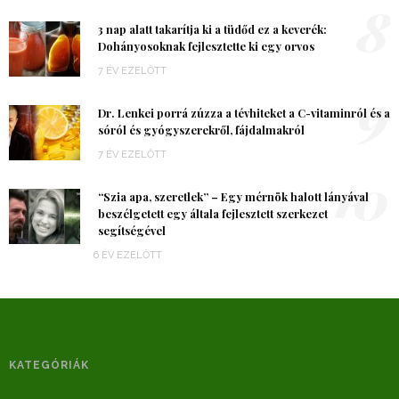
8
3 nap alatt takarítja ki a tüdőd ez a keverék:
Dohányosoknak fejlesztette ki egy orvos
7 ÉV EZELŐTT
9
Dr. Lenkei porrá zúzza a tévhiteket a C-vitaminról és a
sóról és gyógyszerekről, fájdalmakról
7 ÉV EZELŐTT
10
“Szia apa, szeretlek” – Egy mérnök halott lányával
beszélgetett egy általa fejlesztett szerkezet
segítségével
6 ÉV EZELŐTT
KATEGÓRIÁK