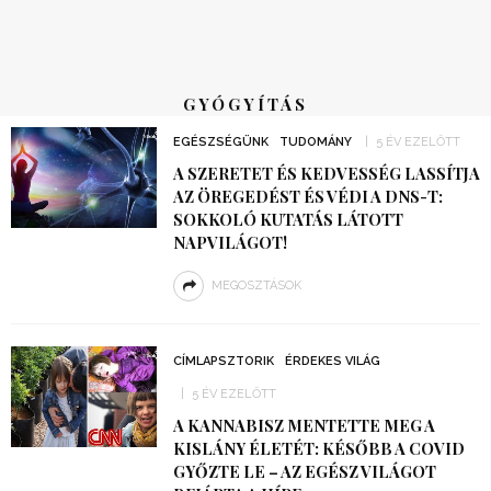
GYÓGYÍTÁS
EGÉSZSÉGÜNK
TUDOMÁNY
5 ÉV EZELŐTT
A SZERETET ÉS KEDVESSÉG LASSÍTJA
AZ ÖREGEDÉST ÉS VÉDI A DNS-T:
SOKKOLÓ KUTATÁS LÁTOTT
NAPVILÁGOT!
MEGOSZTÁSOK
CÍMLAPSZTORIK
ÉRDEKES VILÁG
5 ÉV EZELŐTT
A KANNABISZ MENTETTE MEG A
KISLÁNY ÉLETÉT: KÉSŐBB A COVID
GYŐZTE LE – AZ EGÉSZ VILÁGOT