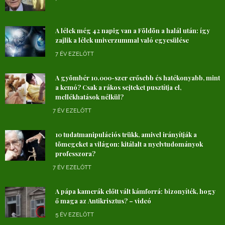
A lélek még 42 napig van a Földön a halál után: így
zajlik a lélek univerzummal való egyesülése
7 ÉV EZELŐTT
A gyömbér 10.000-szer erősebb és hatékonyabb, mint
a kemó? Csak a rákos sejteket pusztítja el,
mellékhatások nélkül?
7 ÉV EZELŐTT
10 tudatmanipulációs trükk, amivel irányítják a
tömegeket a világon: kitálalt a nyelvtudományok
professzora?
7 ÉV EZELŐTT
A pápa kamerák előtt vált kámforrá: bizonyíték, hogy
ő maga az Antikrisztus? – videó
5 ÉV EZELŐTT