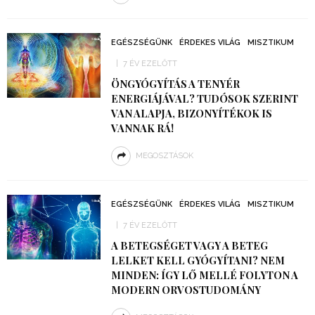
EGÉSZSÉGÜNK
ÉRDEKES VILÁG
MISZTIKUM
7 ÉV EZELŐTT
ÖNGYÓGYÍTÁS A TENYÉR
ENERGIÁJÁVAL? TUDÓSOK SZERINT
VAN ALAPJA, BIZONYÍTÉKOK IS
VANNAK RÁ!
MEGOSZTÁSOK
EGÉSZSÉGÜNK
ÉRDEKES VILÁG
MISZTIKUM
7 ÉV EZELŐTT
A BETEGSÉGET VAGY A BETEG
LELKET KELL GYÓGYÍTANI? NEM
MINDEN: ÍGY LŐ MELLÉ FOLYTON A
MODERN ORVOSTUDOMÁNY