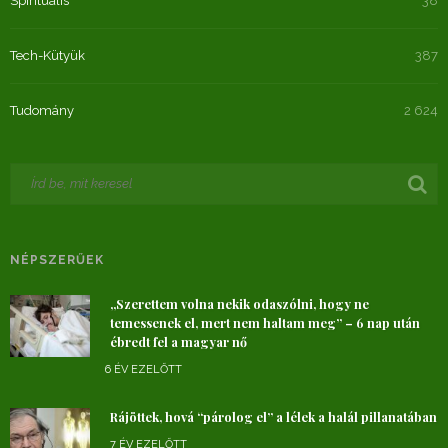
Spirituális
38
Tech-Kütyük
387
Tudomány
2 624
NÉPSZERŰEK
„Szerettem volna nekik odaszólni, hogy ne
temessenek el, mert nem haltam meg” – 6 nap után
ébredt fel a magyar nő
6 ÉV EZELŐTT
Rájöttek, hová “párolog el” a lélek a halál pillanatában
7 ÉV EZELŐTT