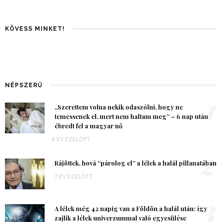
KÖVESS MINKET!
NÉPSZERŰ
1
„Szerettem volna nekik odaszólni, hogy ne
temessenek el, mert nem haltam meg” – 6 nap után
ébredt fel a magyar nő
6 ÉV EZELŐTT
2
Rájöttek, hová “párolog el” a lélek a halál pillanatában
7 ÉV EZELŐTT
3
A lélek még 42 napig van a Földön a halál után: így
zajlik a lélek univerzummal való egyesülése