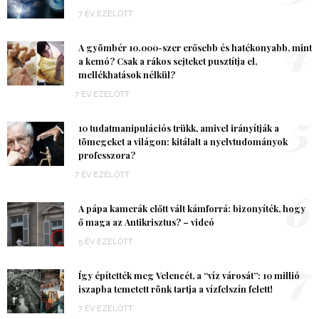
7 ÉV EZELŐTT
4
A gyömbér 10.000-szer erősebb és hatékonyabb, mint
a kemó? Csak a rákos sejteket pusztítja el,
mellékhatások nélkül?
7 ÉV EZELŐTT
5
10 tudatmanipulációs trükk, amivel irányítják a
tömegeket a világon: kitálalt a nyelvtudományok
professzora?
7 ÉV EZELŐTT
6
A pápa kamerák előtt vált kámforrá: bizonyíték, hogy
ő maga az Antikrisztus? – videó
5 ÉV EZELŐTT
7
Így építették meg Velencét, a “víz városát”: 10 millió
iszapba temetett rönk tartja a vízfelszín felett!
7 ÉV EZELŐTT