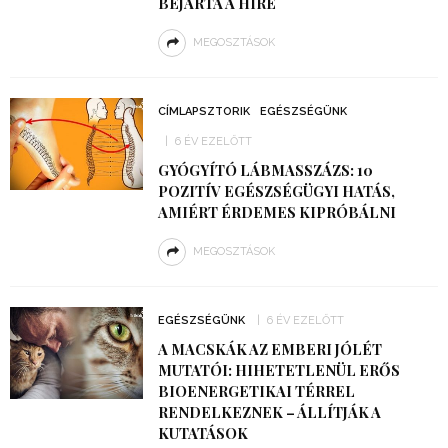
BEJÁRTA A HÍRE
MEGOSZTÁSOK
CÍMLAPSZTORIK
EGÉSZSÉGÜNK
6 ÉV EZELŐTT
GYÓGYÍTÓ LÁBMASSZÁZS: 10
POZITÍV EGÉSZSÉGÜGYI HATÁS,
AMIÉRT ÉRDEMES KIPRÓBÁLNI
MEGOSZTÁSOK
EGÉSZSÉGÜNK
6 ÉV EZELŐTT
A MACSKÁK AZ EMBERI JÓLÉT
MUTATÓI: HIHETETLENÜL ERŐS
BIOENERGETIKAI TÉRREL
RENDELKEZNEK – ÁLLÍTJÁK A
KUTATÁSOK