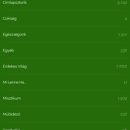
Címlapsztorik
9 242
Cukiság
4
Egészségünk
1 310
Egyéb
338
Érdekes Világ
7 666
Mi Lenne Ha…
11
Misztikum
1 979
Múltidéző
236