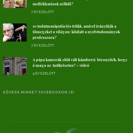
mellékhatások nélkül?
7 ÉV EZELŐTT
10 tudatmanipulációs trükk, amivel irányítják a
tömegeket a világon: kitálalt a nyelvtudományok
professzora?
7 ÉV EZELŐTT
A pápa kamerák előtt vált kámforrá: bizonyíték, hogy
ő maga az Antikrisztus? – videó
5 ÉV EZELŐTT
KÖVESS MINKET FACEBOOKON IS!