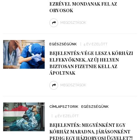
EZRÉVEL MONDANAK FEL AZ
ORVOSOK
MEGOSZTÁSOK
EGÉSZSÉGÜNK
4 ÉV EZELŐTT
BEJELENTÉS: VÉGE LESZ A KÓRHÁZI
ELFEKVŐKNEK, AZ ÚJ HELYEN
BIZTOSAN FIZETNIE KELL AZ
ÁPOLTNAK
MEGOSZTÁSOK
CÍMLAPSZTORIK
EGÉSZSÉGÜNK
4 ÉV EZELŐTT
BEJELENTÉS: MEGYÉNKÉNT EGY
KÓRHÁZ MARADNA, JÁRÁSONKÉNT
PEDIG EGY HÁZIORVOSI ÜGYELET?!