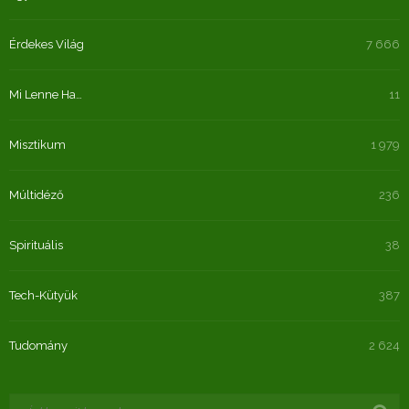
Érdekes Világ
7 666
Mi Lenne Ha…
11
Misztikum
1 979
Múltidéző
236
Spirituális
38
Tech-Kütyük
387
Tudomány
2 624