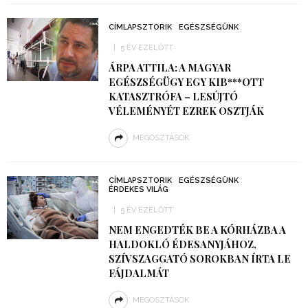
CÍMLAPSZTORIK
EGÉSZSÉGÜNK
5 ÉV EZELŐTT
ÁRPA ATTILA: A MAGYAR
EGÉSZSÉGÜGY EGY KIB***OTT
KATASZTRÓFA – LESÚJTÓ
VÉLEMÉNYÉT EZREK OSZTJÁK
MEGOSZTÁSOK
CÍMLAPSZTORIK
EGÉSZSÉGÜNK
ÉRDEKES VILÁG
5 ÉV EZELŐTT
NEM ENGEDTÉK BE A KÓRHÁZBA A
HALDOKLÓ ÉDESANYJÁHOZ,
SZÍVSZAGGATÓ SOROKBAN ÍRTA LE
FÁJDALMÁT
MEGOSZTÁSOK