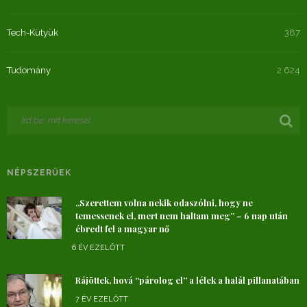
Tech-Kütyük
387
Tudomány
2 624
NÉPSZERŰEK
„Szerettem volna nekik odaszólni, hogy ne
temessenek el, mert nem haltam meg” – 6 nap után
ébredt fel a magyar nő
6 ÉV EZELŐTT
Rájöttek, hová “párolog el” a lélek a halál pillanatában
7 ÉV EZELŐTT