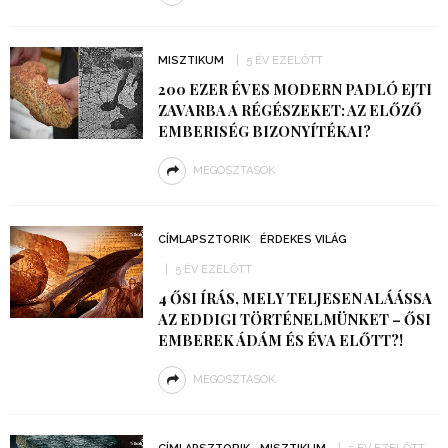
MISZTIKUM
5 ÉV EZELŐTT
200 EZER ÉVES MODERN PADLÓ EJTI
ZAVARBA A RÉGÉSZEKET: AZ ELŐZŐ
EMBERISÉG BIZONYÍTÉKAI?
MEGOSZTÁSOK
CÍMLAPSZTORIK
ÉRDEKES VILÁG
5 ÉV EZELŐTT
4 ŐSI ÍRÁS, MELY TELJESEN ALÁÁSSA
AZ EDDIGI TÖRTÉNELMÜNKET – ŐSI
EMBEREK ÁDÁM ÉS ÉVA ELŐTT?!
MEGOSZTÁSOK