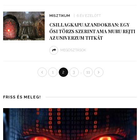
MISZTIKUM
6 ÉV EZELŐTT
CSILLAGKAPU AZ ANDOKBAN: EGY
ŐSI TÖRZS SZERINT AMA MURU REJTI
AZ UNIVERZUM TITKÁT
MEGOSZTÁSOK
…
1
2
3
11
FRISS ÉS MELEG!