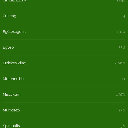
Címlapsztorik
9 242
Cukiság
4
Egészségünk
1 310
Egyéb
338
Érdekes Világ
7 666
Mi Lenne Ha…
11
Misztikum
1 979
Múltidéző
236
Spirituális
38