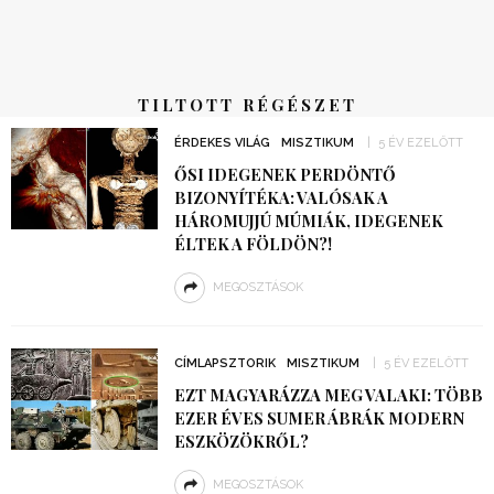
TILTOTT RÉGÉSZET
ÉRDEKES VILÁG
MISZTIKUM
5 ÉV EZELŐTT
ŐSI IDEGENEK PERDÖNTŐ
BIZONYÍTÉKA: VALÓSAK A
HÁROMUJJÚ MÚMIÁK, IDEGENEK
ÉLTEK A FÖLDÖN?!
MEGOSZTÁSOK
CÍMLAPSZTORIK
MISZTIKUM
5 ÉV EZELŐTT
EZT MAGYARÁZZA MEG VALAKI: TÖBB
EZER ÉVES SUMER ÁBRÁK MODERN
ESZKÖZÖKRŐL?
MEGOSZTÁSOK