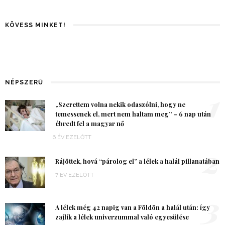
KÖVESS MINKET!
NÉPSZERŰ
1
„Szerettem volna nekik odaszólni, hogy ne
temessenek el, mert nem haltam meg” – 6 nap után
ébredt fel a magyar nő
6 ÉV EZELŐTT
2
Rájöttek, hová “párolog el” a lélek a halál pillanatában
7 ÉV EZELŐTT
3
A lélek még 42 napig van a Földön a halál után: így
zajlik a lélek univerzummal való egyesülése