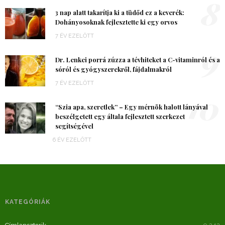
8
3 nap alatt takarítja ki a tüdőd ez a keverék:
Dohányosoknak fejlesztette ki egy orvos
7 ÉV EZELŐTT
9
Dr. Lenkei porrá zúzza a tévhiteket a C-vitaminról és a
sóról és gyógyszerekről, fájdalmakról
7 ÉV EZELŐTT
10
“Szia apa, szeretlek” – Egy mérnök halott lányával
beszélgetett egy általa fejlesztett szerkezet
segítségével
6 ÉV EZELŐTT
KATEGÓRIÁK