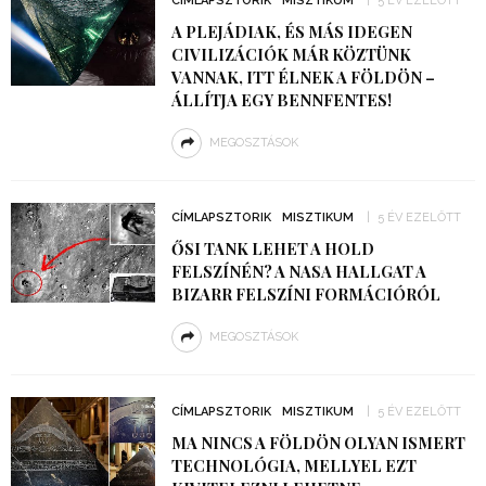
CÍMLAPSZTORIK
MISZTIKUM
5 ÉV EZELŐTT
A PLEJÁDIAK, ÉS MÁS IDEGEN
CIVILIZÁCIÓK MÁR KÖZTÜNK
VANNAK, ITT ÉLNEK A FÖLDÖN –
ÁLLÍTJA EGY BENNFENTES!
MEGOSZTÁSOK
CÍMLAPSZTORIK
MISZTIKUM
5 ÉV EZELŐTT
ŐSI TANK LEHET A HOLD
FELSZÍNÉN? A NASA HALLGAT A
BIZARR FELSZÍNI FORMÁCIÓRÓL
MEGOSZTÁSOK
CÍMLAPSZTORIK
MISZTIKUM
5 ÉV EZELŐTT
MA NINCS A FÖLDÖN OLYAN ISMERT
TECHNOLÓGIA, MELLYEL EZT