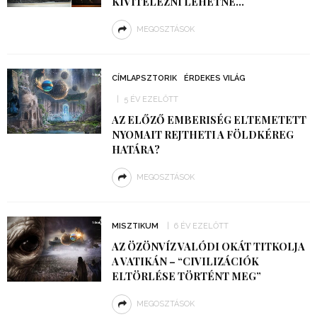
KIVITELEZNI LEHETNE…
MEGOSZTÁSOK
CÍMLAPSZTORIK
ÉRDEKES VILÁG
5 ÉV EZELŐTT
AZ ELŐZŐ EMBERISÉG ELTEMETETT
NYOMAIT REJTHETI A FÖLDKÉREG
HATÁRA?
MEGOSZTÁSOK
MISZTIKUM
6 ÉV EZELŐTT
AZ ÖZÖNVÍZ VALÓDI OKÁT TITKOLJA
A VATIKÁN – “CIVILIZÁCIÓK
ELTÖRLÉSE TÖRTÉNT MEG”
MEGOSZTÁSOK