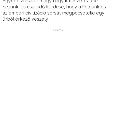
Egyre biztosabb, hogy nagy katasztrófa elé
nézünk, és csak idő kérdése, hogy a Földünk és
az emberi civilizáció sorsát megpecsételje egy
űrből érkező veszély.
Hirdetés