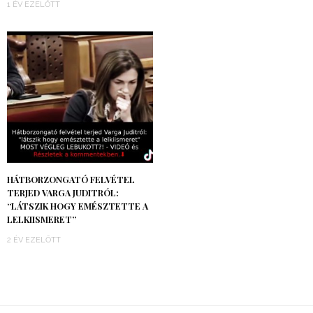
1 ÉV EZELŐTT
HÁTBORZONGATÓ FELVÉTEL
TERJED VARGA JUDITRÓL:
“LÁTSZIK HOGY EMÉSZTETTE A
LELKIISMERET”
2 ÉV EZELŐTT