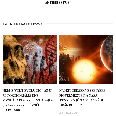
ANTIKRISZTUS?
EZ IS TETSZENI FOG!
NEM IS VOLT EVOLÚCIÓ? AZ ÚJ
NAPKITÖRÉSEK VESZÉLYÉRE
MITOKONDRIÁLIS DNS
FIGYELMEZTET A NASA:
VIZSGÁLATOK SZERINT A FAJOK
TÉNYLEG JÖN A VILÁGVÉGE 24
90%-A 200 EZER ÉVNÉL
ÓRÁN BELÜL?
FIATALABB
2 ÉV EZELŐTT