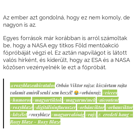
Az ember azt gondolná, hogy ez nem komoly, de
nagyon is az.
Egyes források már korábban is arról számoltak
be, hogy a NASA egy titkos Föld mentőakció
főpróbáját végzi el. Ez aztán napvilágot is látott
valós hírként, és kiderült, hogy az ESA és a NASA
közösen vezényelnék le ezt a főpróbát.
@roxyblazeahivatalos
Orbán Viktor rajza: kiszúrtam rajta
valamit amiről senki sem beszél!
#orbánrajz
#vicces
#humoros
#magyartiktok
#magyarmémek
#aicontent
#roxyblaze
#digitálisinfluenszer
#orbánviktor
#orbanviktor
#közélet
#roxyblaze
#magyarvalóság
#rajz
♬ eredeti hang –
Roxy Blaze - Roxy Blaze