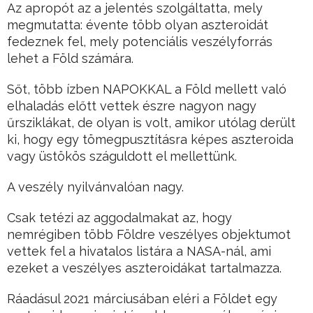
Az apropót az a jelentés szolgáltatta, mely
megmutatta: évente több olyan aszteroidát
fedeznek fel, mely potenciális veszélyforrás
lehet a Föld számára.
Sőt, több ízben NAPOKKAL a Föld mellett való
elhaladás előtt vettek észre nagyon nagy
űrsziklákat, de olyan is volt, amikor utólag derült
ki, hogy egy tömegpusztításra képes aszteroida
vagy üstökös száguldott el mellettünk.
A veszély nyilvánvalóan nagy.
Csak tetézi az aggodalmakat az, hogy
nemrégiben több Földre veszélyes objektumot
vettek fel a hivatalos listára a NASA-nál, ami
ezeket a veszélyes aszteroidákat tartalmazza.
Ráadásul 2021 márciusában eléri a Földet egy