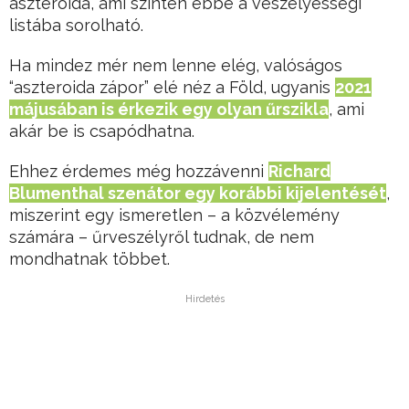
aszteroida, ami szintén ebbe a veszélyességi
listába sorolható.
Ha mindez mér nem lenne elég, valóságos
“aszteroida zápor” elé néz a Föld, ugyanis
2021
májusában is érkezik egy olyan űrszikla
, ami
akár be is csapódhatna.
Ehhez érdemes még hozzávenni
Richard
Blumenthal szenátor egy korábbi kijelentését
,
miszerint egy ismeretlen – a közvélemény
számára – űrveszélyről tudnak, de nem
mondhatnak többet.
Hirdetés