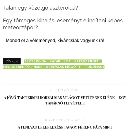
Talán egy közelgő aszteroida?
Egy tömeges kihalási eseményt elindítani képes
meteorzápor?
Mondd el a véleményed, kíváncsiak vagyunk rá!
ASZTEROIDA
KATAKLIZMA
KATASZTRÓFA
CÍMKÉK
MEGDÖBBENTŐ
NASA
SZÍNFALAK MÖGÖTT
TUDOMÁNY
ELŐZŐ CIKK
A JÖVŐ TANTERMEI BORZALMAS VILÁGOT VETÍTENEK ELÉNK – EGY
TANÁRNŐ FELVÉTELE
KÖVETKEZŐ CIKK
A FENEVAD LELEPLEZÉSE: AVAGY FERENC PÁPA MINT