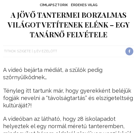
CÍMLAPSZTORIK
ÉRDEKES VILÁG
A JÖVŐ TANTERMEI BORZALMAS
VILÁGOT VETÍTENEK ELÉNK – EGY
TANÁRNŐ FELVÉTELE
TITKOK SZIGETE
5 ÉV EZELŐTT
A videó bejárta médiát, a szülők pedig
szörnyülködnek…
Tényleg itt tartunk már, hogy gyerekként beléjük
fogják nevelni a “távolságtartás” és elszigeteltség
kultúráját?!
A videóban az látható, hogy 28 iskolapadot
helyeztek el egy normál méretű tanteremben,
mindegyiket három oldalról plexiüveg veszi körül,