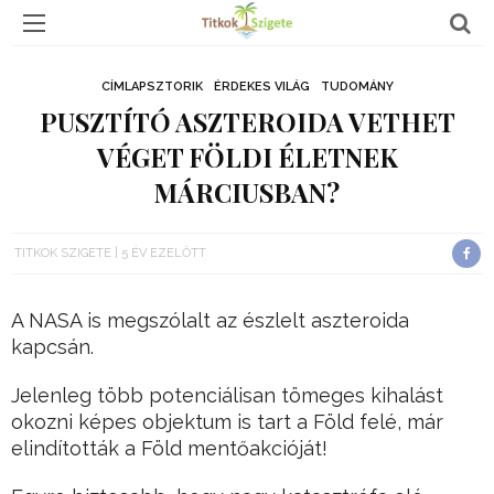
CÍMLAPSZTORIK
ÉRDEKES VILÁG
TUDOMÁNY
PUSZTÍTÓ ASZTEROIDA VETHET
VÉGET FÖLDI ÉLETNEK
MÁRCIUSBAN?
TITKOK SZIGETE
5 ÉV EZELŐTT
A NASA is megszólalt az észlelt aszteroida
kapcsán.
Jelenleg több potenciálisan tömeges kihalást
okozni képes objektum is tart a Föld felé, már
elindították a Föld mentőakcióját!