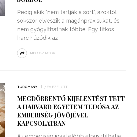
Pedig akik "nem tartják a sort", azoktól
sokszor elveszik a magánpraxisukat, és
nem gyógyíthatnak többé. Egy titkos
harc húzódik az
MEGOSZTÁSOK
TUDOMÁNY
7 ÉV EZELŐTT
MEGDÖBBENTŐ KIJELENTÉST TETT
A HARVARD EGYETEM TUDÓSA AZ
EMBERISÉG JÖVŐJÉVEL
KAPCSOLATBAN
Az emberiség jóval előbb elpusztíthatja