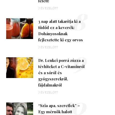
felett!
8
7 ÉV EZELŐTT
3 nap alatt takarítja ki a
tüdőd ez a keverék:
Dohányosoknak
fejlesztette ki egy orvos
9
7 ÉV EZELŐTT
Dr. Lenkei porrá zúzza a
tévhiteket a C-vitaminról
és a sóról és
gyógyszerekről,
fájdalmakról
10
7 ÉV EZELŐTT
“Szia apa, szeretlek” –
Egy mérnök halott