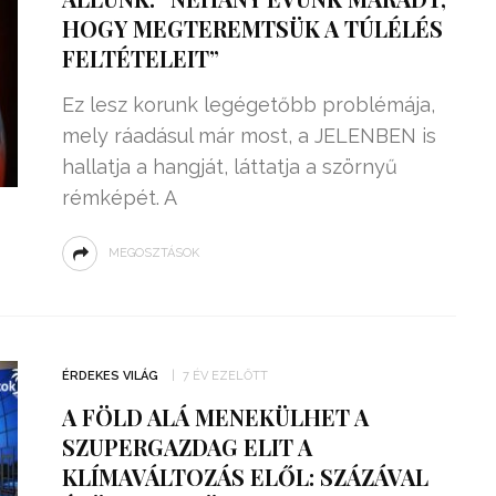
HOGY MEGTEREMTSÜK A TÚLÉLÉS
FELTÉTELEIT”
Ez lesz korunk legégetőbb problémája,
mely ráadásul már most, a JELENBEN is
hallatja a hangját, láttatja a szörnyű
rémképét. A
MEGOSZTÁSOK
ÉRDEKES VILÁG
7 ÉV EZELŐTT
A FÖLD ALÁ MENEKÜLHET A
SZUPERGAZDAG ELIT A
KLÍMAVÁLTOZÁS ELŐL: SZÁZÁVAL