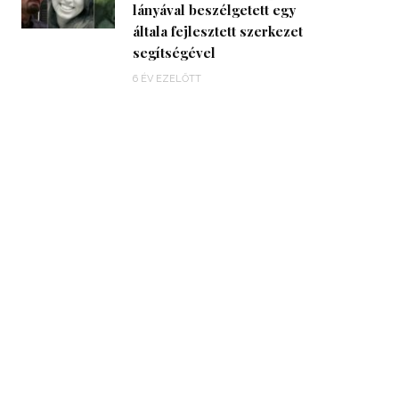
lányával beszélgetett egy
általa fejlesztett szerkezet
segítségével
6 ÉV EZELŐTT