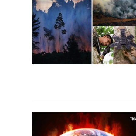
99,13%-OS HA
NULLÁZZA AZ 
EZ A MOTOR!