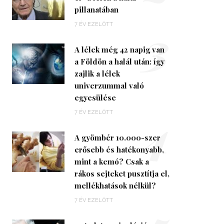
pillanatában
3
7 ÉV EZELŐTT
A lélek még 42 napig van
a Földön a halál után: így
zajlik a lélek
univerzummal való
egyesülése
4
7 ÉV EZELŐTT
A gyömbér 10.000-szer
erősebb és hatékonyabb,
mint a kemó? Csak a
rákos sejteket pusztítja el,
mellékhatások nélkül?
7 ÉV EZELŐTT