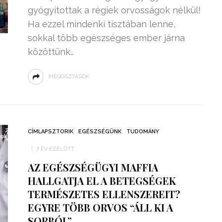
gyógyítottak a régiek orvosságok nélkül!
Ha ezzel mindenki tisztában lenne,
sokkal több egészséges ember járna
közöttünk…
MEGOSZTÁSOK
CÍMLAPSZTORIK
EGÉSZSÉGÜNK
TUDOMÁNY
7 ÉV EZELŐTT
AZ EGÉSZSÉGÜGYI MAFFIA
HALLGATJA EL A BETEGSÉGEK
TERMÉSZETES ELLENSZEREIT?
EGYRE TÖBB ORVOS “ÁLL KI A
SORBÓL”