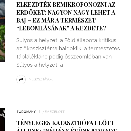
ELKEZDTÉK BEMIKROFONOZNI AZ
ERDŐKET: NAGYON NAGY LEHET A
BAJ – EZ MÁR A TERMÉSZET
“LEBOMLÁSÁNAK” A KEZDETE?
Súlyos a helyzet, a Föld állapota kritikus,
az ökoszisztéma haldoklik, a természetes
tápláléklánc pedig összeomlóban van.
Súlyos a helyzet, a
MEGOSZTÁSOK
ZSENIÁLIS DOLOG TALÁLT KI
HÁROM DIÁK: VÉGTELEN
TÉKONYSÁGGAL
ENERGIÁT
TUDOMÁNY
7 ÉV EZELŐTT
ÁRAMSZÁMLÁT
TERMELHETNÉNEK A
TÉNYLEGES KATASZTRÓFA ELŐTT
FEKVŐRENDŐRÖK!
ÁLLUNK: “NÉHÁNY ÉVÜNK MARADT,