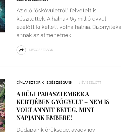
Az élő "őskövületről" felvételt is
készítettek. A halnak 65 millió évvel
ezelőtt ki kellett volna halnia. Bizonyítéka
annak az átmenetnek,
MEGOSZTÁSOK
CÍMLAPSZTORIK
EGÉSZSÉGÜNK
7 ÉV EZELŐTT
A RÉGI PARASZTEMBER A
KERTJÉBEN GYÓGYULT – NEM IS
VOLT ANNYIT BETEG, MINT
NAPJAINK EMBERE!
Dédapáink öröksége: avagy így