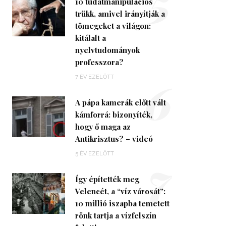
5
10 tudatmanipulációs
trükk, amivel irányítják a
tömegeket a világon:
kitálalt a
nyelvtudományok
professzora?
6
7 ÉV EZELŐTT
A pápa kamerák előtt vált
kámforrá: bizonyíték,
hogy ő maga az
Antikrisztus? – videó
7
5 ÉV EZELŐTT
Így építették meg
Velencét, a “víz városát”:
10 millió iszapba temetett
rönk tartja a vízfelszín