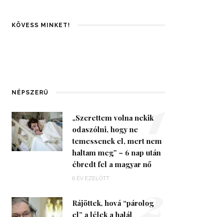
KÖVESS MINKET!
1
NÉPSZERŰ
„Szerettem volna nekik
odaszólni, hogy ne
temessenek el, mert nem
haltam meg” – 6 nap után
ébredt fel a magyar nő
2
6 ÉV EZELŐTT
Rájöttek, hová “párolog
el” a lélek a halál