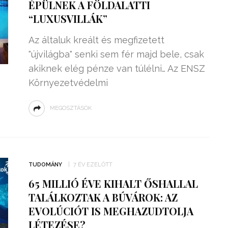
ÉPÜLNEK A FÖLDALATTI
“LUXUSVILLÁK”
Az általuk kreált és megfizetett
"újvilágba" senki sem fér majd bele, csak
akiknek elég pénze van túlélni… Az ENSZ
Környezetvédelmi
MEGOSZTÁSOK
TUDOMÁNY
7 ÉV EZELŐTT
65 MILLIÓ ÉVE KIHALT ŐSHALLAL
TALÁLKOZTAK A BÚVÁROK: AZ
EVOLÚCIÓT IS MEGHAZUDTOLJA
LÉTEZÉSE?