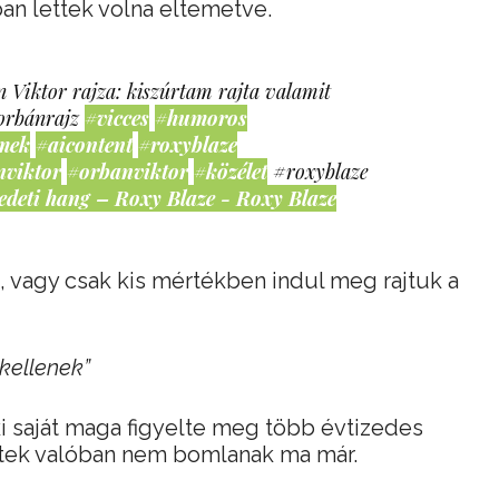
an lettek volna eltemetve.
 Viktor rajza: kiszúrtam rajta valamit
orbánrajz
#vicces
#humoros
mek
#aicontent
#roxyblaze
nviktor
#orbanviktor
#közélet
#roxyblaze
edeti hang – Roxy Blaze - Roxy Blaze
 vagy csak kis mértékben indul meg rajtuk a
kellenek”
 aki saját maga figyelte meg több évtizedes
estek valóban nem bomlanak ma már.