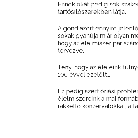
Ennek okát pedig sok szake
tartósítószerekben látja.
A gond azért ennyire jelentő
sokak gyanúja m ár olyan mér
hogy az élelmiszeripar szán
tervezve.
Tény, hogy az ételeink túln
100 évvel ezelőtt…
Ez pedig azért óriási problé
élelmiszereink a mai formáb
rákkeltő konzerválókkal, áll