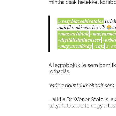
mintha csak hetekkel korább
@roxyblazeahivatalos
Orbán
amiről senki sem beszél!
#
#magyartiktok
#magyarmé
#digitálisinfluenszer
#orbá
#magyarvalóság
#rajz
♬ er
A legtöbbjük le sem bomlik,
rothadás.
“Már a baktériumoknak sem 
– állítja Dr. Wener Stolz is,
pályafutása alatt, hogy a t