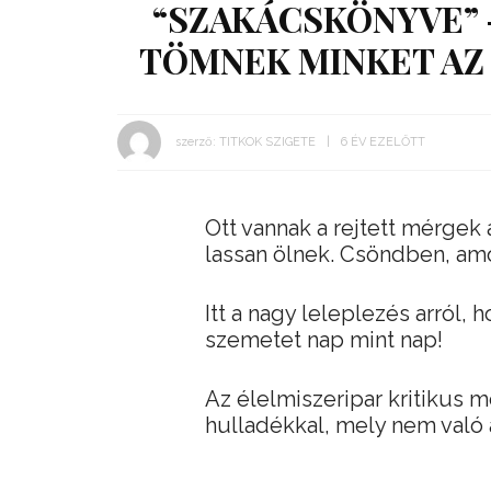
“SZAKÁCSKÖNYVE” 
TÖMNEK MINKET AZ 
szerző:
TITKOK SZIGETE
6 ÉV EZELŐTT
Ott vannak a rejtett mérge
lassan ölnek. Csöndben, amo
Itt a nagy leleplezés arról,
szemetet nap mint nap!
Az élelmiszeripar kritikus
hulladékkal, mely nem való