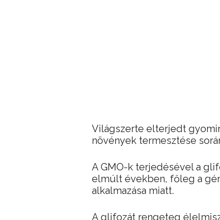
Világszerte elterjedt gyomi
növények termesztése során,
A GMO-k terjedésével a glif
elmúlt években, főleg a gén
alkalmazása miatt.
A glifozát rengeteg élelmisz