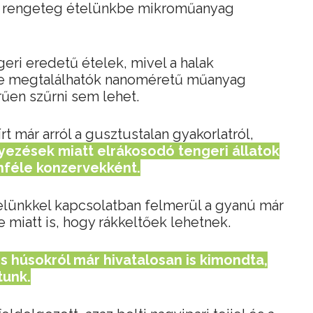
ogy rengeteg ételünkbe mikroműanyag
geri eredetű ételek, mivel a halak
te megtalálhatók nanoméretű műanyag
űen szűrni sem lehet.
rt már arról a gusztustalan gyakorlatról,
ezések miatt elrákosodó tengeri állatok
önféle konzervekként.
lünkkel kapcsolatban felmerül a gyanú már
 miatt is, hogy rákkeltőek lehetnek.
s húsokról már hivatalosan is kimondta,
tunk.