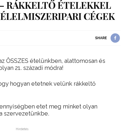
– RÁKKELTŐ ÉTELEKKEL
ÉLELMISZERIPARI CÉGEK
SHARE
k az ÖSSZES ételünkben, alattomosan és
lyan 21. századi módra!
 hogy hogyan etetnek velünk rákkeltő
 mennyiségben etet meg minket olyan
 a szervezetünkbe.
Hirdetés