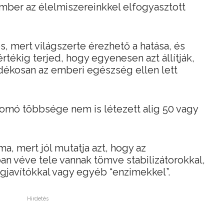
mber az élelmiszereinkkel elfogyasztott
s, mert világszerte érezhető a hatása, és
tékig terjed, hogy egyenesen azt állítják,
dékosan az emberi egészség ellen lett
yomó többsége nem is létezett alig 50 vagy
ma, mert jól mutatja azt, hogy az
an véve tele vannak tömve stabilizátorokkal,
agjavítókkal vagy egyéb “enzimekkel”.
Hirdetés