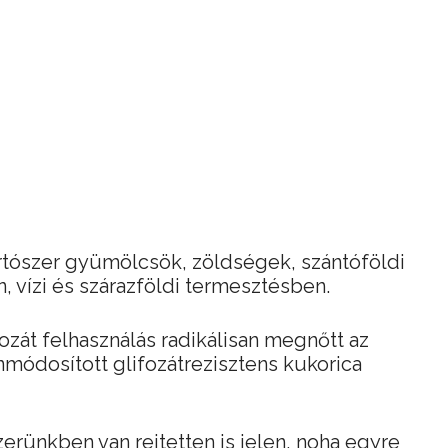
rtószer gyümölcsök, zöldségek, szántóföldi
 vízi és szárazföldi termesztésben.
ozát felhasználás radikálisan megnőtt az
módosított glifozátrezisztens kukorica
erünkben van rejtetten is jelen, noha egyre