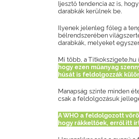
Ijesztő tendencia az is, h
darabkák kerülnek be.
Ilyenek jelenleg főleg a ten
bélrendszerében világszer
darabkák, melyeket egyszer
Mi több, a Titkokszigete.hu í
hogy ezen műanyag szenny
húsát is feldolgozzák kül
Manapság szinte minden éte
csak a feldolgozásuk jellege
A WHO a feldolgozott vörö
hogy rákkeltőek, erről itt ír