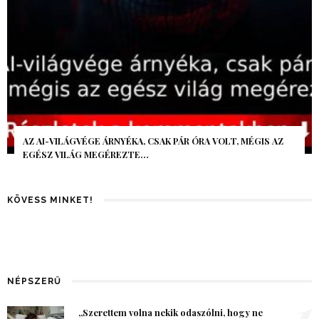
AZ AI-VILÁGVÉGE ÁRNYÉKA, CSAK PÁR ÓRA VOLT, MÉGIS AZ
EGÉSZ VILÁG MEGÉREZTE…
KÖVESS MINKET!
NÉPSZERŰ
1
„Szerettem volna nekik odaszólni, hogy ne