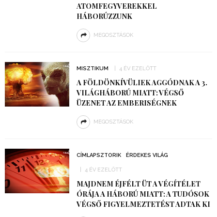
ATOMFEGYVEREKKEL
HÁBORÚZZUNK
MEGOSZTÁSOK
MISZTIKUM
4 ÉV EZELŐTT
A FÖLDÖNKÍVÜLIEK AGGÓDNAK A 3.
VILÁGHÁBORÚ MIATT: VÉGSŐ
ÜZENET AZ EMBERISÉGNEK
MEGOSZTÁSOK
CÍMLAPSZTORIK
ÉRDEKES VILÁG
4 ÉV EZELŐTT
MAJDNEM ÉJFÉLT ÜT A VÉGÍTÉLET
ÓRÁJA A HÁBORÚ MIATT: A TUDÓSOK
VÉGSŐ FIGYELMEZTETÉST ADTAK KI