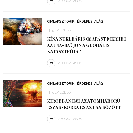
MEGOSZTÁSOK
CÍMLAPSZTORIK
ÉRDEKES VILÁG
5 ÉV EZELŐTT
KÍNA NUKLEÁRIS CSAPÁST MÉRHET
AZ USA-RA? JÖN A GLOBÁLIS
KATASZTRÓFA?
MEGOSZTÁSOK
CÍMLAPSZTORIK
ÉRDEKES VILÁG
5 ÉV EZELŐTT
KIROBBANHAT AZ ATOMHÁBORÚ
ÉSZAK-KOREA ÉS AZ USA KÖZÖTT
MEGOSZTÁSOK