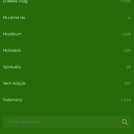
Érdekes Világ
7 666
Mi Lenne Ha…
11
Misztikum
1 979
Múltidéző
236
Spirituális
38
Tech-Kütyük
387
Tudomány
2 624