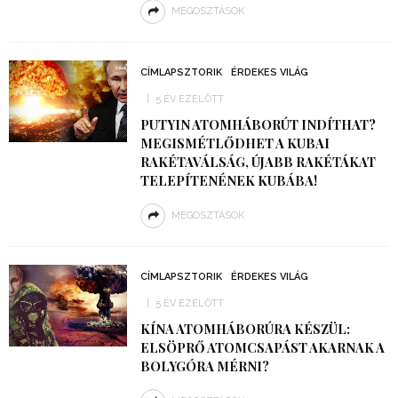
MEGOSZTÁSOK
CÍMLAPSZTORIK
ÉRDEKES VILÁG
5 ÉV EZELŐTT
PUTYIN ATOMHÁBORÚT INDÍTHAT?
MEGISMÉTLŐDHET A KUBAI
RAKÉTAVÁLSÁG, ÚJABB RAKÉTÁKAT
TELEPÍTENÉNEK KUBÁBA!
MEGOSZTÁSOK
CÍMLAPSZTORIK
ÉRDEKES VILÁG
5 ÉV EZELŐTT
KÍNA ATOMHÁBORÚRA KÉSZÜL:
ELSÖPRŐ ATOMCSAPÁST AKARNAK A
BOLYGÓRA MÉRNI?