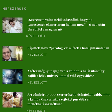
NÉPSZERŰEK
„Szerettem volna nekik odaszólni, hogy ne
temessenek el, mert nem haltam meg” – 6 nap után
ébredt fel a magyar nő
6 ÉV EZELŐTT
Rájöttek, hová “párolog el” a lélek a halál pillanatában
7 ÉV EZELŐTT
A lélek még 42 napig van a Földön a halál után: így
zajlik a lélek univerzummal való egyesülése
7 ÉV EZELŐTT
A gyömbér 10.000-szer erősebb és hatékonyabb, mint
a kemó? Csak a rákos sejteket pusztítja el,
mellékhatások nélkül?
7 ÉV EZELŐTT