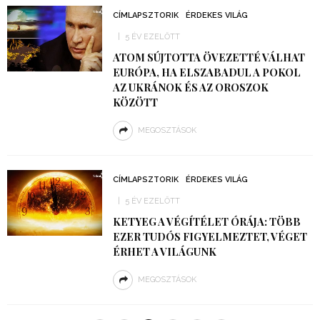
CÍMLAPSZTORIK
ÉRDEKES VILÁG
5 ÉV EZELŐTT
ATOM SÚJTOTTA ÖVEZETTÉ VÁLHAT
EURÓPA, HA ELSZABADUL A POKOL
AZ UKRÁNOK ÉS AZ OROSZOK
KÖZÖTT
MEGOSZTÁSOK
CÍMLAPSZTORIK
ÉRDEKES VILÁG
5 ÉV EZELŐTT
KETYEG A VÉGÍTÉLET ÓRÁJA: TÖBB
EZER TUDÓS FIGYELMEZTET, VÉGET
ÉRHET A VILÁGUNK
MEGOSZTÁSOK