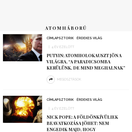
ATOMHÁBORÚ
CÍMLAPSZTORIK
ÉRDEKES VILÁG
4 ÉV EZELŐTT
PUTYIN: ATOMHOLOKAUSZT JÖN A
VILÁGRA, “A PARADICSOMBA
KERÜLÜNK, DE MIND MEGHALNAK”
MEGOSZTÁSOK
CÍMLAPSZTORIK
ÉRDEKES VILÁG
4 ÉV EZELŐTT
NICK POPE: A FÖLDÖNKÍVÜLIEK
BEAVATKOZÁSA JÖHET: NEM
ENGEDIK MAJD, HOGY