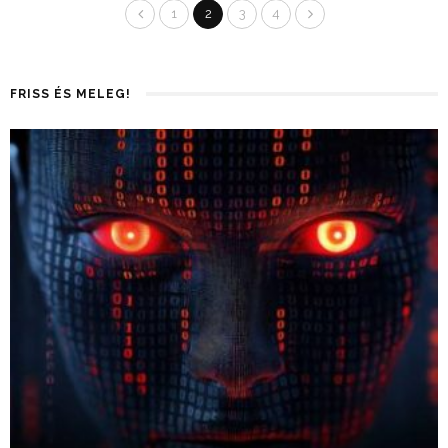
1
2
3
4
FRISS ÉS MELEG!