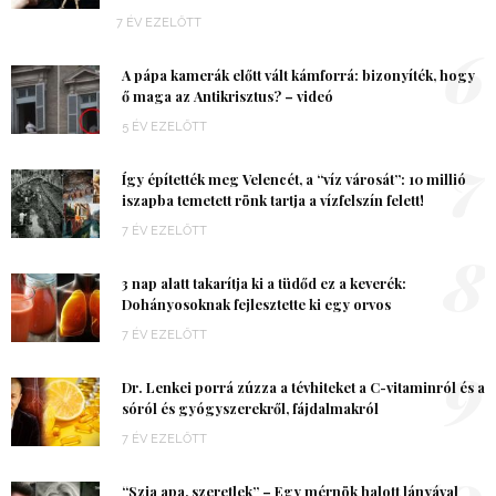
7 ÉV EZELŐTT
6
A pápa kamerák előtt vált kámforrá: bizonyíték, hogy
ő maga az Antikrisztus? – videó
5 ÉV EZELŐTT
7
Így építették meg Velencét, a “víz városát”: 10 millió
iszapba temetett rönk tartja a vízfelszín felett!
7 ÉV EZELŐTT
8
3 nap alatt takarítja ki a tüdőd ez a keverék:
Dohányosoknak fejlesztette ki egy orvos
7 ÉV EZELŐTT
9
Dr. Lenkei porrá zúzza a tévhiteket a C-vitaminról és a
sóról és gyógyszerekről, fájdalmakról
7 ÉV EZELŐTT
10
“Szia apa, szeretlek” – Egy mérnök halott lányával