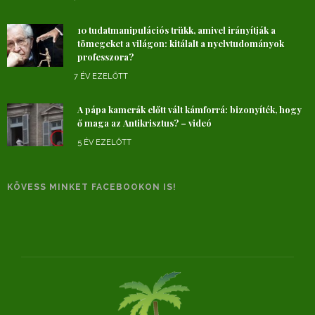
10 tudatmanipulációs trükk, amivel irányítják a
tömegeket a világon: kitálalt a nyelvtudományok
professzora?
7 ÉV EZELŐTT
A pápa kamerák előtt vált kámforrá: bizonyíték, hogy
ő maga az Antikrisztus? – videó
5 ÉV EZELŐTT
KÖVESS MINKET FACEBOOKON IS!