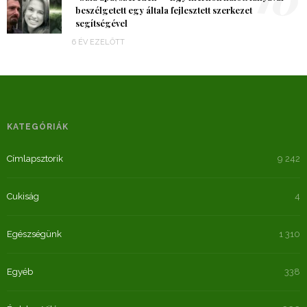
beszélgetett egy általa fejlesztett szerkezet
segítségével
6 ÉV EZELŐTT
KATEGÓRIÁK
Címlapsztorik
9 242
Cukiság
4
Egészségünk
1 310
Egyéb
338