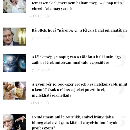
temessenek el, mert nem haltam meg” – 6 nap után
ébredt fel a magyar nő
6 ÉV EZELŐTT
2
Rájöttek, hová “párolog el” a lélek a halál pillanatában
7 ÉV EZELŐTT
3
A lélek még 42 napig van a Földön a halál után: így
zajlik a lélek univerzummal való egyesülése
7 ÉV EZELŐTT
4
A gyömbér 10.000-szer erősebb és hatékonyabb, mint
a kemó? Csak a rákos sejteket pusztítja el,
mellékhatások nélkül?
7 ÉV EZELŐTT
5
10 tudatmanipulációs trükk, amivel irányítják a
tömegeket a világon: kitálalt a nyelvtudományok
professzora?