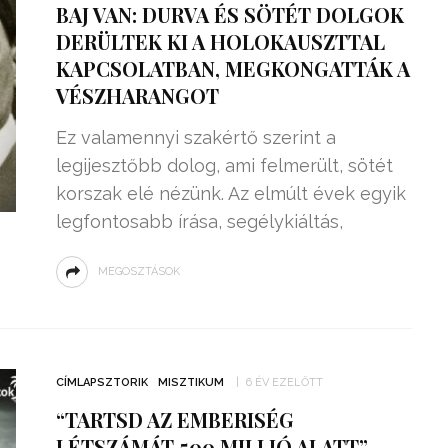
BAJ VAN: DURVA ÉS SÖTÉT DOLGOK
DERÜLTEK KI A HOLOKAUSZTTAL
KAPCSOLATBAN, MEGKONGATTÁK A
VÉSZHARANGOT
Ez valamennyi szakértő szerint a
legijesztőbb dolog, ami felmerült, sötét
korszak elé nézünk. Az elmúlt évek egyik
legfontosabb írása, segélykiáltás,
MEGOSZTÁSOK
ZSENIÁLIS DOLOG TALÁLT KI
HÁROM DIÁK: VÉGTELEN
TÉKONYSÁGGAL
ENERGIÁT
CÍMLAPSZTORIK
MISZTIKUM
6 ÉV EZELŐTT
ÁRAMSZÁMLÁT
TERMELHETNÉNEK A
“TARTSD AZ EMBERISÉG
FEKVŐRENDŐRÖK!
LÉTSZÁMÁT 500 MILLIÓ ALATT”