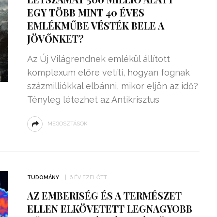
EGY TÖBB MINT 40 ÉVES
EMLÉKMŰBE VÉSTÉK BELE A
JÖVŐNKET?
Az Új Világrendnek emlékül állított
komplexum előre vetíti, hogyan fognak
százmilliókkal elbánni, mikor eljön az idő?
Tényleg létezhet az Antikrisztus
MEGOSZTÁSOK
TUDOMÁNY
6 ÉV EZELŐTT
AZ EMBERISÉG ÉS A TERMÉSZET
ELLEN ELKÖVETETT LEGNAGYOBB