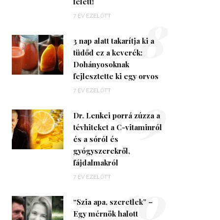
felett!
8
7 ÉV EZELŐTT
3 nap alatt takarítja ki a
tüdőd ez a keverék:
Dohányosoknak
fejlesztette ki egy orvos
9
7 ÉV EZELŐTT
Dr. Lenkei porrá zúzza a
tévhiteket a C-vitaminról
és a sóról és
gyógyszerekről,
fájdalmakról
10
7 ÉV EZELŐTT
“Szia apa, szeretlek” –
Egy mérnök halott