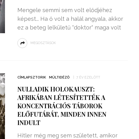
Mengele semmi sem volt elődjéhez
képest... Ha ő volt a halál angyala, akkor
ez a beteg lelkületű "doktor" maga volt
MEGOSZTÁSOK
CÍMLAPSZTORIK
MÚLTIDÉZŐ
7 ÉV EZELŐTT
NULLADIK HOLOKAUSZT:
AFRIKÁBAN LÉTESÍTETTÉK A
KONCENTRÁCIÓS TÁBOROK
ELŐFUTÁRÁT, MINDEN INNEN
INDULT
Hitler még meg sem született, amikor