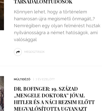
TÁRSADALOMTUDÓSOK
Könnyen lehet, hogy a történelem
hamarosan újra megismétli önmagát…?
Nemrégiben egy olyan felmérést hoztak
nyilvánosságra a német hatóságok, ami
valósággal
MEGOSZTÁSOK
MÚLTIDÉZŐ
7 ÉV EZELŐTT
DR. BOFINGER: 19. SZÁZAD
„MENGELE DOKTORA” JÓVAL
HITLER ÉS A NÁCI REZSIM ELŐTT
MEGVALÓSÍTOTTA UGYANAZT