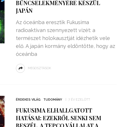
BŰNCSELEKMÉNYÉRE KÉSZÜL
JAPÁN
Az óceánba eresztik Fukusima
radioaktívan szennyezett vizét: a
természet holokausztját idézhetik vele
elő. A japán kormány eldöntötte, hogy az
óceánba
MEGOSZTÁSOK
ÉRDEKES VILÁG
TUDOMÁNY
7 ÉV EZELŐTT
FUKUSIMA ELHALLGATOTT
HATÁSAI: EZEKRŐL SENKI SEM
BESZÉL, A TEPCO VÁLLALAT A