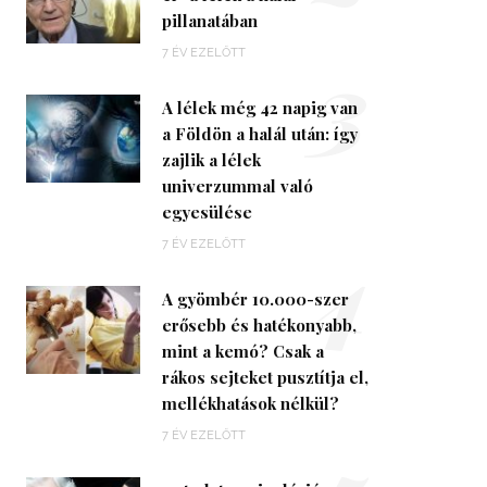
pillanatában
3
7 ÉV EZELŐTT
A lélek még 42 napig van
a Földön a halál után: így
zajlik a lélek
univerzummal való
egyesülése
4
7 ÉV EZELŐTT
A gyömbér 10.000-szer
erősebb és hatékonyabb,
mint a kemó? Csak a
rákos sejteket pusztítja el,
mellékhatások nélkül?
7 ÉV EZELŐTT