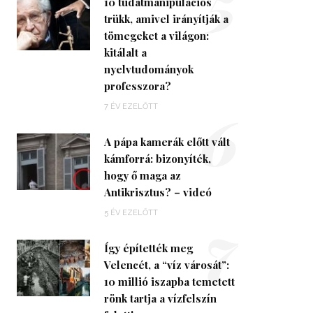
5
10 tudatmanipulációs
trükk, amivel irányítják a
tömegeket a világon:
kitálalt a
nyelvtudományok
professzora?
6
7 ÉV EZELŐTT
A pápa kamerák előtt vált
kámforrá: bizonyíték,
hogy ő maga az
Antikrisztus? – videó
7
5 ÉV EZELŐTT
Így építették meg
Velencét, a “víz városát”:
10 millió iszapba temetett
rönk tartja a vízfelszín