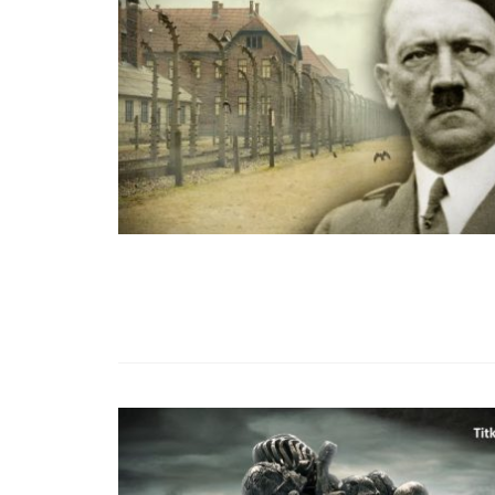
99,13%-OS HA
NULLÁZZA AZ 
EZ A MOTOR!