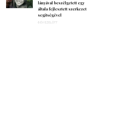
lányával beszélgetett egy
általa fejlesztett szerkezet
segítségével
6 ÉV EZELŐTT