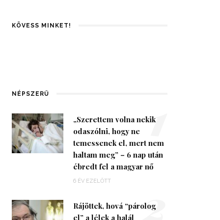
KÖVESS MINKET!
1
NÉPSZERŰ
„Szerettem volna nekik
odaszólni, hogy ne
temessenek el, mert nem
haltam meg” – 6 nap után
ébredt fel a magyar nő
2
6 ÉV EZELŐTT
Rájöttek, hová “párolog
el” a lélek a halál