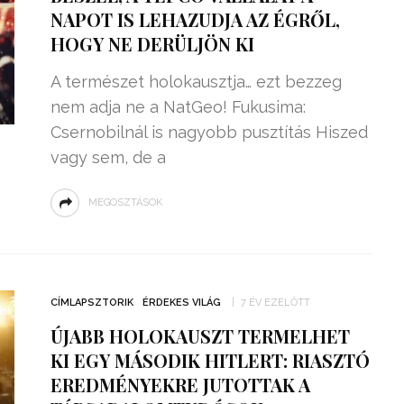
NAPOT IS LEHAZUDJA AZ ÉGRŐL,
HOGY NE DERÜLJÖN KI
A természet holokausztja… ezt bezzeg
nem adja ne a NatGeo! Fukusima:
Csernobilnál is nagyobb pusztítás Hiszed
vagy sem, de a
MEGOSZTÁSOK
CÍMLAPSZTORIK
ÉRDEKES VILÁG
7 ÉV EZELŐTT
ÚJABB HOLOKAUSZT TERMELHET
KI EGY MÁSODIK HITLERT: RIASZTÓ
EREDMÉNYEKRE JUTOTTAK A