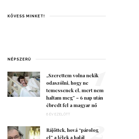
KÖVESS MINKET!
1
NÉPSZERŰ
„Szerettem volna nekik
odaszólni, hogy ne
temessenek el, mert nem
haltam meg” – 6 nap után
ébredt fel a magyar nő
2
6 ÉV EZELŐTT
Rájöttek, hová “párolog
el” a lélek a halál