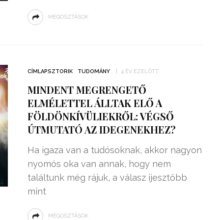
MEGOSZTÁSOK
CÍMLAPSZTORIK
TUDOMÁNY
4 ÉV EZELŐTT
MINDENT MEGRENGETŐ
ELMÉLETTEL ÁLLTAK ELŐ A
FÖLDÖNKÍVÜLIEKRŐL: VÉGSŐ
ÚTMUTATÓ AZ IDEGENEKHEZ?
Ha igaza van a tudósoknak, akkor nagyon
nyomós oka van annak, hogy nem
találtunk még rájuk, a válasz ijesztőbb
mint
MEGOSZTÁSOK