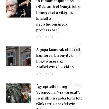
5
10 tudatmanipulációs
trükk, amivel irányítják a
tömegeket a világon:
kitálalt a
nyelvtudományok
professzora?
6
7 ÉV EZELŐTT
A pápa kamerák előtt vált
kámforrá: bizonyíték,
hogy ő maga az
Antikrisztus? – videó
7
5 ÉV EZELŐTT
Így építették meg
Velencét, a “víz városát”:
10 millió iszapba temetett
rönk tartja a vízfelszín