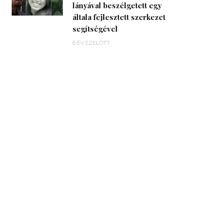
lányával beszélgetett egy
általa fejlesztett szerkezet
segítségével
6 ÉV EZELŐTT