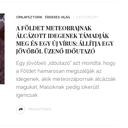
CÍMLAPSZTORIK
ÉRDEKES VILÁG
5 ÉV EZELŐTT
A FÖLDET METEORRAJNAK
ÁLCÁZOTT IDEGENEK TÁMADJÁK
MEG ÉS EGY ÚJ VÍRUS: ÁLLÍTJA EGY
JÖVŐBŐL ÜZENŐ IDŐUTAZÓ
Egy jövőbeli „időutazó” azt mondta, hogy
a Földet hamarosan megszállják az
idegenek, akik meteorzápornak álcázzák
magukat. Másoknak pedig sikerült
igencsak
MEGOSZTÁSOK