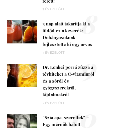
felett!
8
7 ÉV EZELŐTT
3 nap alatt takarítja ki a
tüdőd ez a keverék:
Dohányosoknak
fejlesztette ki egy orvos
9
7 ÉV EZELŐTT
Dr. Lenkei porrá zúzza a
tévhiteket a C-vitaminról
és a sóról és
gyógyszerekről,
fájdalmakról
10
7 ÉV EZELŐTT
“Szia apa, szeretlek” –
Egy mérnök halott