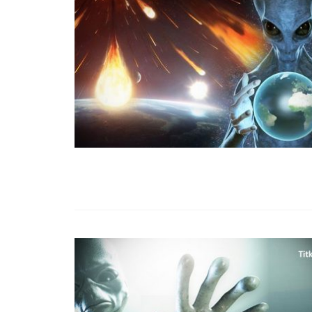
99,13%-OS HA
NULLÁZZA AZ 
EZ A MOTOR!