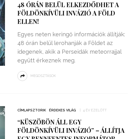
48 ÓRÁN BELÜL ELKEZDŐDHET A
FÖLDÖNKÍVÜLI INVÁZIÓ A FÖLD
ELLEN!
Egyes neten keringő információk állítják:
48 órán belül lerohanják a Földet az
idegenek, akik a Perseidák meteorrajjal
együtt érkeznek meg.
MEGOSZTÁSOK
ZSENIÁLIS DOLOG TALÁLT KI
HÁROM DIÁK: VÉGTELEN
CÍMLAPSZTORIK
ÉRDEKES VILÁG
4 ÉV EZELŐTT
TÉKONYSÁGGAL
ENERGIÁT
“KÜSZÖBÖN ÁLL EGY
ÁRAMSZÁMLÁT
TERMELHETNÉNEK A
FÖLDÖNKÍVÜLI INVÁZIÓ” – ÁLLÍTJA
FEKVŐRENDŐRÖK!
EGY BENNFENTES INFORMÁTOR