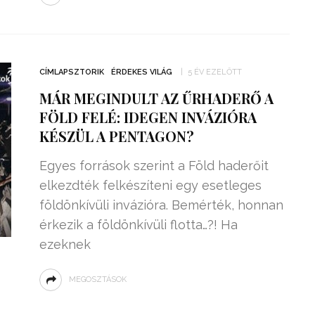
CÍMLAPSZTORIK
ÉRDEKES VILÁG
5 ÉV EZELŐTT
MÁR MEGINDULT AZ ŰRHADERŐ A
FÖLD FELÉ: IDEGEN INVÁZIÓRA
KÉSZÜL A PENTAGON?
Egyes források szerint a Föld haderőit
elkezdték felkészíteni egy esetleges
földönkívüli invázióra. Bemérték, honnan
érkezik a földönkívüli flotta…?! Ha
ezeknek
MEGOSZTÁSOK