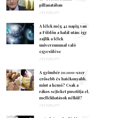
pillanatában
3
7 ÉV EZELŐTT
A lélek még 42 napig van
a Földön a halál után: így
zajlik a lélek
univerzummal való
egyesülése
4
7 ÉV EZELŐTT
A gyömbér 10.000-szer
erősebb és hatékonyabb,
mint a kemó? Csak a
rákos sejteket pusztítja el,
mellékhatások nélkül?
7 ÉV EZELŐTT