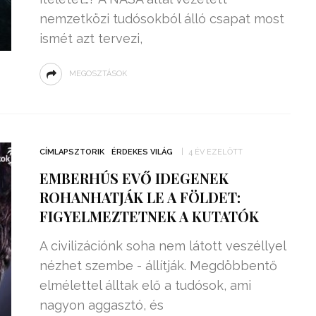
nemzetközi tudósokból álló csapat most
ismét azt tervezi,
MEGOSZTÁSOK
CÍMLAPSZTORIK
ÉRDEKES VILÁG
4 ÉV EZELŐTT
EMBERHÚS EVŐ IDEGENEK
ROHANHATJÁK LE A FÖLDET:
FIGYELMEZTETNEK A KUTATÓK
A civilizációnk soha nem látott veszéllyel
nézhet szembe - állítják. Megdöbbentő
elmélettel álltak elő a tudósok, ami
nagyon aggasztó, és