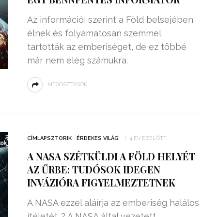
Az információi szerint a Föld belsejében
élnek és folyamatosan szemmel
tartották az emberiséget, de ez többé
már nem elég számukra.
MEGOSZTÁSOK
CÍMLAPSZTORIK
ÉRDEKES VILÁG
4 ÉV EZELŐTT
A NASA SZÉTKÜLDI A FÖLD HELYÉT
AZ ŰRBE: TUDÓSOK IDEGEN
INVÁZIÓRA FIGYELMEZTETNEK
A NASA ezzel aláírja az emberiség halálos
ítéletét…? A NASA által vezetett