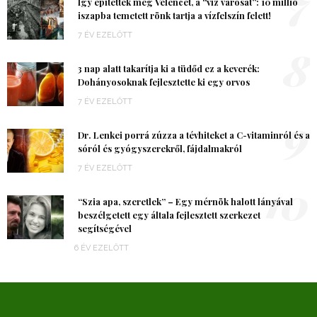
7
Így építették meg Velencét, a “víz városát”: 10 millió
iszapba temetett rönk tartja a vízfelszín felett!
7 ÉV EZELŐTT
8
3 nap alatt takarítja ki a tüdőd ez a keverék:
Dohányosoknak fejlesztette ki egy orvos
7 ÉV EZELŐTT
9
Dr. Lenkei porrá zúzza a tévhiteket a C-vitaminról és a
sóról és gyógyszerekről, fájdalmakról
7 ÉV EZELŐTT
10
“Szia apa, szeretlek” – Egy mérnök halott lányával
beszélgetett egy általa fejlesztett szerkezet
segítségével
6 ÉV EZELŐTT