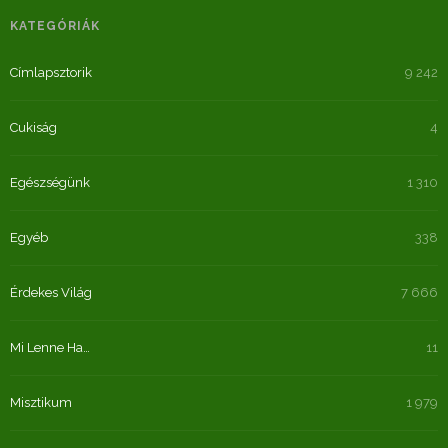
KATEGÓRIÁK
Címlapsztorik
9 242
Cukiság
4
Egészségünk
1 310
Egyéb
338
Érdekes Világ
7 666
Mi Lenne Ha…
11
Misztikum
1 979