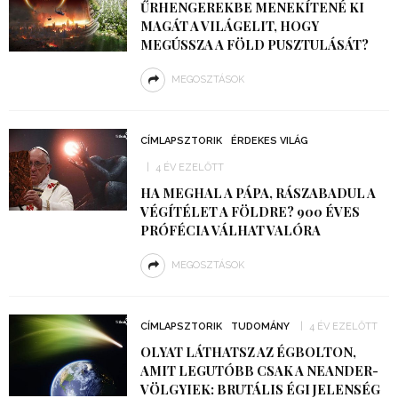
ŰRHENGEREKBE MENEKÍTENÉ KI
MAGÁT A VILÁGELIT, HOGY
MEGÚSSZA A FÖLD PUSZTULÁSÁT?
MEGOSZTÁSOK
CÍMLAPSZTORIK
ÉRDEKES VILÁG
4 ÉV EZELŐTT
HA MEGHAL A PÁPA, RÁSZABADUL A
VÉGÍTÉLET A FÖLDRE? 900 ÉVES
PRÓFÉCIA VÁLHAT VALÓRA
MEGOSZTÁSOK
CÍMLAPSZTORIK
TUDOMÁNY
4 ÉV EZELŐTT
OLYAT LÁTHATSZ AZ ÉGBOLTON,
AMIT LEGUTÓBB CSAK A NEANDER-
VÖLGYIEK: BRUTÁLIS ÉGI JELENSÉG