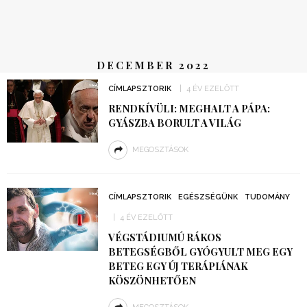
DECEMBER 2022
CÍMLAPSZTORIK
4 ÉV EZELŐTT
RENDKÍVÜLI: MEGHALT A PÁPA:
GYÁSZBA BORULT A VILÁG
MEGOSZTÁSOK
CÍMLAPSZTORIK
EGÉSZSÉGÜNK
TUDOMÁNY
4 ÉV EZELŐTT
VÉGSTÁDIUMÚ RÁKOS
BETEGSÉGBŐL GYÓGYULT MEG EGY
BETEG EGY ÚJ TERÁPIÁNAK
KÖSZÖNHETŐEN