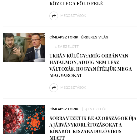
KÖZELEG A FÖLD FELÉ
MEGOSZTÁSOK
CÍMLAPSZTORIK
ÉRDEKES VILÁG
4 ÉV EZELŐTT
UKRÁN KÜLÜGY: AMÍG ORBÁN VAN
HATALMON, ADDIG NEM LESZ
VÁLTOZÁS, HOGYAN ÍTÉLJÜK MEG A
MAGYAROKAT
MEGOSZTÁSOK
CÍMLAPSZTORIK
4 ÉV EZELŐTT
SORRA VEZETIK BE AZ ORSZÁGOK ÚJA
A JÁRVÁNYKORLÁTOZÁSOKAT A
KÍNÁBÓL KISZABADULÓ VÍRUS
MIATT