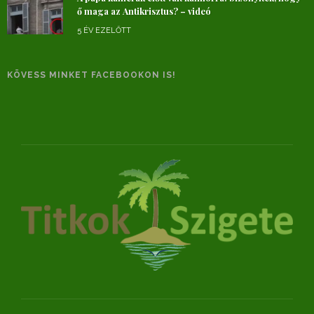
ő maga az Antikrisztus? – videó
5 ÉV EZELŐTT
KÖVESS MINKET FACEBOOKON IS!