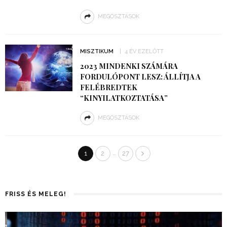
MEGOSZTÁSOK
MISZTIKUM
4 ÉV EZELŐTT
2023 MINDENKI SZÁMÁRA
FORDULÓPONT LESZ: ÁLLÍTJA A
FELÉBREDTEK
“KINYILATKOZTATÁSA”
MEGOSZTÁSOK
…
1
2
27
FRISS ÉS MELEG!