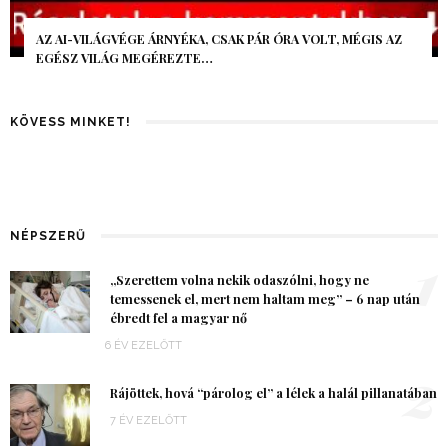
AZ AI-VILÁGVÉGE ÁRNYÉKA, CSAK PÁR ÓRA VOLT, MÉGIS AZ
EGÉSZ VILÁG MEGÉREZTE…
KÖVESS MINKET!
NÉPSZERŰ
1
„Szerettem volna nekik odaszólni, hogy ne
temessenek el, mert nem haltam meg” – 6 nap után
ébredt fel a magyar nő
6 ÉV EZELŐTT
2
Rájöttek, hová “párolog el” a lélek a halál pillanatában
7 ÉV EZELŐTT