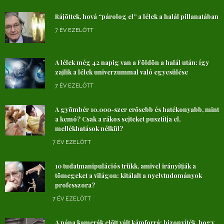
Rájöttek, hová “párolog el” a lélek a halál pillanatában
7 ÉV EZELŐTT
A lélek még 42 napig van a Földön a halál után: így
zajlik a lélek univerzummal való egyesülése
7 ÉV EZELŐTT
A gyömbér 10.000-szer erősebb és hatékonyabb, mint
a kemó? Csak a rákos sejteket pusztítja el,
mellékhatások nélkül?
7 ÉV EZELŐTT
10 tudatmanipulációs trükk, amivel irányítják a
tömegeket a világon: kitálalt a nyelvtudományok
professzora?
7 ÉV EZELŐTT
A pápa kamerák előtt vált kámforrá: bizonyíték, hogy