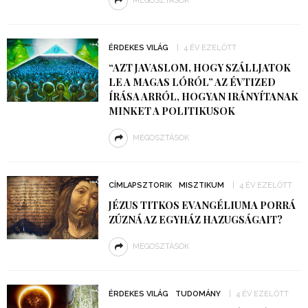
MEGOSZTÁSOK
ÉRDEKES VILÁG
4 ÉV EZELŐTT
“AZT JAVASLOM, HOGY SZÁLLJATOK
LE A MAGAS LÓRÓL” AZ ÉVTIZED
ÍRÁSA ARRÓL, HOGYAN IRÁNYÍTANAK
MINKET A POLITIKUSOK
MEGOSZTÁSOK
CÍMLAPSZTORIK
MISZTIKUM
4 ÉV EZELŐTT
JÉZUS TITKOS EVANGÉLIUMA PORRÁ
ZÚZNÁ AZ EGYHÁZ HAZUGSÁGAIT?
MEGOSZTÁSOK
ÉRDEKES VILÁG
TUDOMÁNY
4 ÉV EZELŐTT