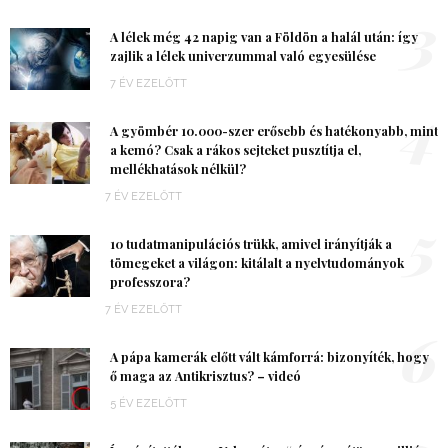
3
A lélek még 42 napig van a Földön a halál után: így
zajlik a lélek univerzummal való egyesülése
7 ÉV EZELŐTT
4
A gyömbér 10.000-szer erősebb és hatékonyabb, mint
a kemó? Csak a rákos sejteket pusztítja el,
mellékhatások nélkül?
7 ÉV EZELŐTT
5
10 tudatmanipulációs trükk, amivel irányítják a
tömegeket a világon: kitálalt a nyelvtudományok
professzora?
7 ÉV EZELŐTT
6
A pápa kamerák előtt vált kámforrá: bizonyíték, hogy
ő maga az Antikrisztus? – videó
5 ÉV EZELŐTT