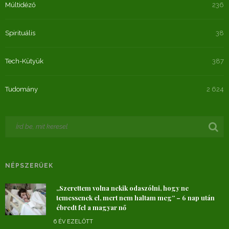
Múltidéző
236
Spirituális
38
Tech-Kütyük
387
Tudomány
2 624
NÉPSZERŰEK
„Szerettem volna nekik odaszólni, hogy ne
temessenek el, mert nem haltam meg” – 6 nap után
ébredt fel a magyar nő
6 ÉV EZELŐTT