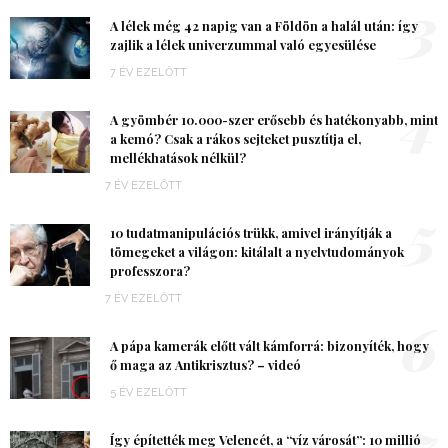
3
A lélek még 42 napig van a Földön a halál után: így
zajlik a lélek univerzummal való egyesülése
7 ÉV EZELŐTT
4
A gyömbér 10.000-szer erősebb és hatékonyabb, mint
a kemó? Csak a rákos sejteket pusztítja el,
mellékhatások nélkül?
7 ÉV EZELŐTT
5
10 tudatmanipulációs trükk, amivel irányítják a
tömegeket a világon: kitálalt a nyelvtudományok
professzora?
7 ÉV EZELŐTT
6
A pápa kamerák előtt vált kámforrá: bizonyíték, hogy
ő maga az Antikrisztus? – videó
5 ÉV EZELŐTT
7
Így építették meg Velencét, a “víz városát”: 10 millió