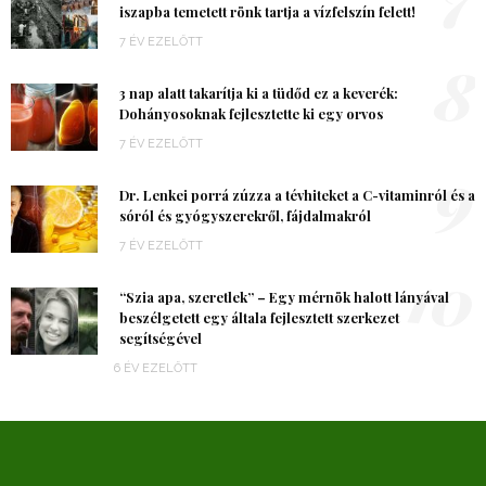
iszapba temetett rönk tartja a vízfelszín felett!
7 ÉV EZELŐTT
8
3 nap alatt takarítja ki a tüdőd ez a keverék:
Dohányosoknak fejlesztette ki egy orvos
7 ÉV EZELŐTT
9
Dr. Lenkei porrá zúzza a tévhiteket a C-vitaminról és a
sóról és gyógyszerekről, fájdalmakról
7 ÉV EZELŐTT
10
“Szia apa, szeretlek” – Egy mérnök halott lányával
beszélgetett egy általa fejlesztett szerkezet
segítségével
6 ÉV EZELŐTT