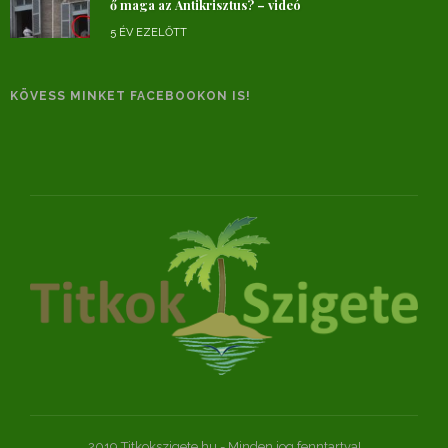
ő maga az Antikrisztus? – videó
5 ÉV EZELŐTT
KÖVESS MINKET FACEBOOKON IS!
2019 Titkokszigete.hu - Minden jog fenntartva!