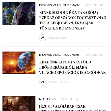
ÉRDEKES VILÁG
TUDOMÁNY
7 ÉV EZELŐTT
KINEK MEDDIG ÉR A TAKARÓJA?
EZEK AZ ORSZÁGOK FOGYASZTANAK
TÚL A LEGJOBBAN, ÉS VÁGJÁK
TÖNKRE A BOLYGÓNKAT!
MEGOSZTÁSOK
ÉRDEKES VILÁG
TUDOMÁNY
7 ÉV EZELŐTT
KEZDÜNK KIFOGYNI A FÖLD
ERŐFORRÁSAIBÓL: MÁR A
VILÁGKORPORÁCIÓK IS AGGÓDNAK
MEGOSZTÁSOK
MÚLTIDÉZŐ
7 ÉV EZELŐTT
JÉZUST VALÓJÁBAN CSAK