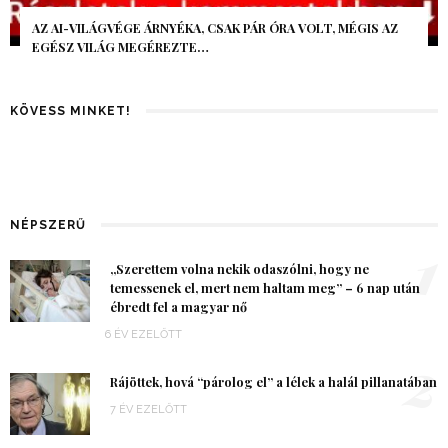
AZ AI-VILÁGVÉGE ÁRNYÉKA, CSAK PÁR ÓRA VOLT, MÉGIS AZ
EGÉSZ VILÁG MEGÉREZTE…
KÖVESS MINKET!
NÉPSZERŰ
1
„Szerettem volna nekik odaszólni, hogy ne
temessenek el, mert nem haltam meg” – 6 nap után
ébredt fel a magyar nő
6 ÉV EZELŐTT
2
Rájöttek, hová “párolog el” a lélek a halál pillanatában
7 ÉV EZELŐTT