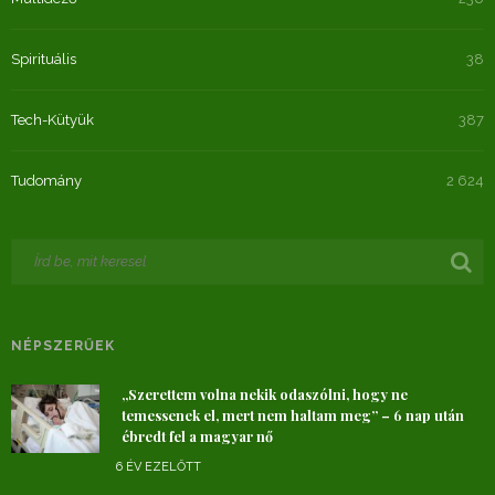
Spirituális
38
Tech-Kütyük
387
Tudomány
2 624
NÉPSZERŰEK
„Szerettem volna nekik odaszólni, hogy ne
temessenek el, mert nem haltam meg” – 6 nap után
ébredt fel a magyar nő
6 ÉV EZELŐTT