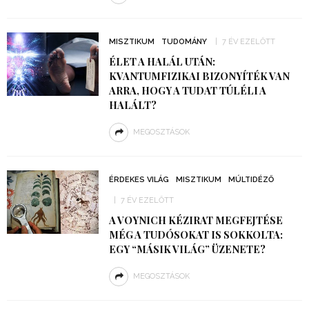
MISZTIKUM
TUDOMÁNY
7 ÉV EZELŐTT
ÉLET A HALÁL UTÁN:
KVANTUMFIZIKAI BIZONYÍTÉK VAN
ARRA, HOGY A TUDAT TÚLÉLI A
HALÁLT?
MEGOSZTÁSOK
ÉRDEKES VILÁG
MISZTIKUM
MÚLTIDÉZŐ
7 ÉV EZELŐTT
A VOYNICH KÉZIRAT MEGFEJTÉSE
MÉG A TUDÓSOKAT IS SOKKOLTA:
EGY “MÁSIK VILÁG” ÜZENETE?
MEGOSZTÁSOK