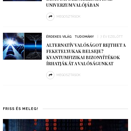
UNIVERZUM VALÓJÁBAN
MEGOSZTÁSOK
ÉRDEKES VILÁG
TUDOMÁNY
7 ÉV EZELŐTT
ALTERNATÍV VALÓSÁGOT REJTHET A
FEKETELYUKAK BELSEJE?
KVANTUMFIZIKAI BIZONYÍTÉKOK
ÍRHATJÁK ÁT A VALÓSÁGUNKAT
MEGOSZTÁSOK
FRISS ÉS MELEG!