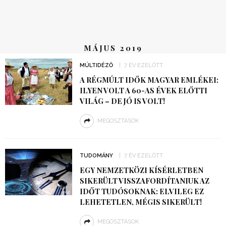
MÁJUS 2019
MÚLTIDÉZŐ
7 ÉV EZELŐTT
A RÉGMÚLT IDŐK MAGYAR EMLÉKEI:
ILYEN VOLT A 60-AS ÉVEK ELŐTTI
VILÁG – DE JÓ IS VOLT!
MEGOSZTÁSOK
TUDOMÁNY
7 ÉV EZELŐTT
EGY NEMZETKÖZI KÍSÉRLETBEN
SIKERÜLT VISSZAFORDÍTANIUK AZ
IDŐT TUDÓSOKNAK: ELVILEG EZ
LEHETETLEN, MÉGIS SIKERÜLT!
MEGOSZTÁSOK