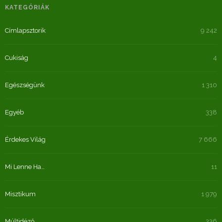
KATEGÓRIÁK
Címlapsztorik
9 242
Cukiság
4
Egészségünk
1 310
Egyéb
338
Érdekes Világ
7 666
Mi Lenne Ha…
11
Misztikum
1 979
Múltidéző
236