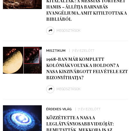
KITALÁLTÁK? A MESSIÁS TÖRTÉNET
HAMIS – ÁLLÍTJA BARNABÁS
EVANGÉLIUMA, AMIT KITILTOTTAK A
BIBLIÁBÓL
MEGOSZTÁSOK
MISZTIKUM
7 ÉV EZELŐTT
1968-BAN MÁR KOMPLETT
KOLÓNIÁK VOLTAK A HOLDON? A
NASA KISZIVÁRGOTT FELVÉTELE EZT
BIZONYÍTHATJA?
MEGOSZTÁSOK
ÉRDEKES VILÁG
7 ÉV EZELŐTT
KÖZZÉTETTE A NASA A
LEGLÁTVÁNYOSABB VIDEÓJÁT:
BEMUTATTÁK, MEKKORA IS AZ