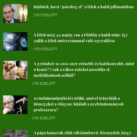
Rájöttek, hová “párolog el” a lélek a halál pillanatában
7 ÉV EZELŐTT
A lélek még 42 napig van a Földön a halál után: így
zajlik a lélek univerzummal való egyesülése
7 ÉV EZELŐTT
A gyömbér 10.000-szer erősebb és hatékonyabb, mint
a kemó? Csak a rákos sejteket pusztítja el,
mellékhatások nélkül?
7 ÉV EZELŐTT
10 tudatmanipulációs trükk, amivel irányítják a
tömegeket a világon: kitálalt a nyelvtudományok
professzora?
7 ÉV EZELŐTT
A pápa kamerák előtt vált kámforrá: bizonyíték, hogy