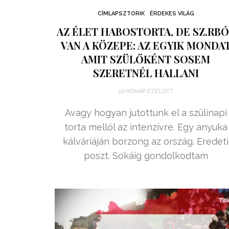
CÍMLAPSZTORIK
ÉRDEKES VILÁG
AZ ÉLET HABOSTORTA, DE SZ.RB
VAN A KÖZEPE: AZ EGYIK MONDA
AMIT SZÜLŐKÉNT SOSEM
SZERETNÉL HALLANI
10 HÓNAP EZELŐTT
Avagy hogyan jutottunk el a szülinapi
torta mellől az intenzívre. Egy anyuka
kálváriáján borzong az ország. Eredeti
poszt. Sokáig gondolkodtam