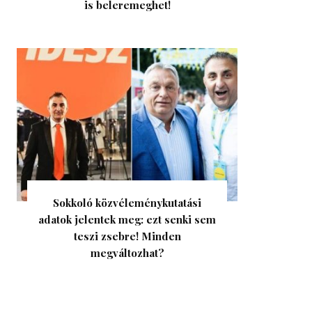
is beleremeghet!
Sokkoló közvéleménykutatási
adatok jelentek meg: ezt senki sem
teszi zsebre! Minden
megváltozhat?