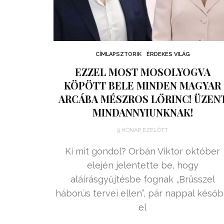
CÍMLAPSZTORIK
ÉRDEKES VILÁG
EZZEL MOST MOSOLYOGVA
KÖPÖTT BELE MINDEN MAGYAR
ARCÁBA MÉSZROS LŐRINC! ÜZEN
MINDANNYIUNKNAK!
9 HÓNAP EZELŐTT
Ki mit gondol? Orbán Viktor október
elején jelentette be, hogy
aláírásgyűjtésbe fognak „Brüsszel
háborús tervei ellen”, pár nappal késő
el