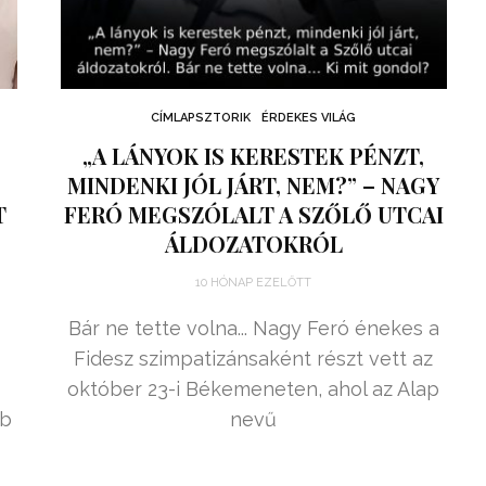
CÍMLAPSZTORIK
ÉRDEKES VILÁG
„A LÁNYOK IS KERESTEK PÉNZT,
MINDENKI JÓL JÁRT, NEM?” – NAGY
T
FERÓ MEGSZÓLALT A SZŐLŐ UTCAI
ÁLDOZATOKRÓL
10 HÓNAP EZELŐTT
Bár ne tette volna... Nagy Feró énekes a
Fidesz szimpatizánsaként részt vett az
október 23-i Békemeneten, ahol az Alap
bb
nevű