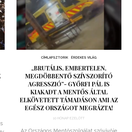
CÍMLAPSZTORIK
ÉRDEKES VILÁG
„BRUTÁLIS, EMBERTELEN,
Z
MEGDÖBBENTŐ SZÍVSZORÍTÓ
AGRESSZIÓ”- GYŐRFI PÁL IS
KIAKADT A MENTŐS ÁLTAL
ELKÖVETETT TÁMADÁSON AMI AZ
EGÉSZ ORSZÁGOT MEGRÁZTA!
n
10 HÓNAP EZELŐTT
es
Az Országos Mentőszolgálat szóvivője
gy