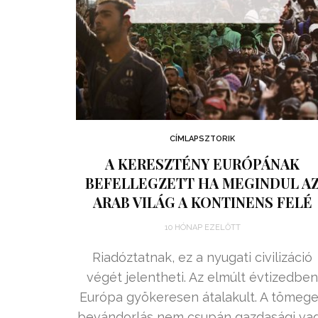
CÍMLAPSZTORIK
A KERESZTÉNY EURÓPÁNAK
BEFELLEGZETT HA MEGINDUL A
ARAB VILÁG A KONTINENS FELÉ
10 HÓNAP EZELŐTT
Riadóztatnak, ez a nyugati civilizáció
végét jelentheti. Az elmúlt évtizedbe
Európa gyökeresen átalakult. A tömeg
bevándorlás nem csupán gazdasági va