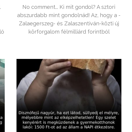
l
No comment... Ki mit gondol? A sztori
abszurdabb mint gondolnád! Az, hogy a ­
Zalaegerszeg- és Zalaszentiván-közti új
ló
körforgalom félmilliárd forintból