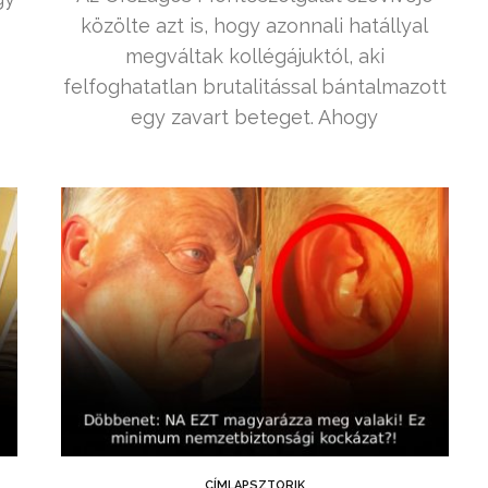
közölte azt is, hogy azonnali hatállyal
megváltak kollégájuktól, aki
felfoghatatlan brutalitással bántalmazott
egy zavart beteget. Ahogy
CÍMLAPSZTORIK