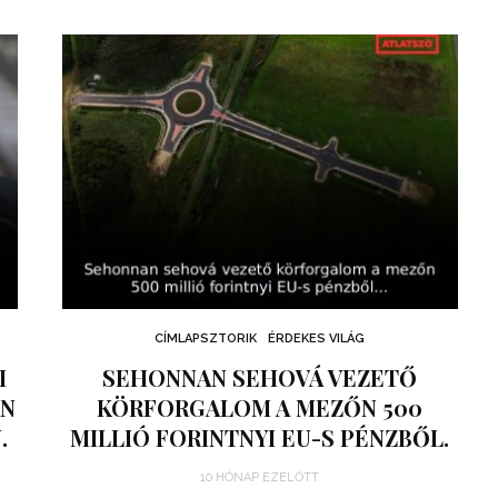
CÍMLAPSZTORIK
ÉRDEKES VILÁG
I
SEHONNAN SEHOVÁ VEZETŐ
ÁN
KÖRFORGALOM A MEZŐN 500
.
MILLIÓ FORINTNYI EU-S PÉNZBŐL.
10 HÓNAP EZELŐTT