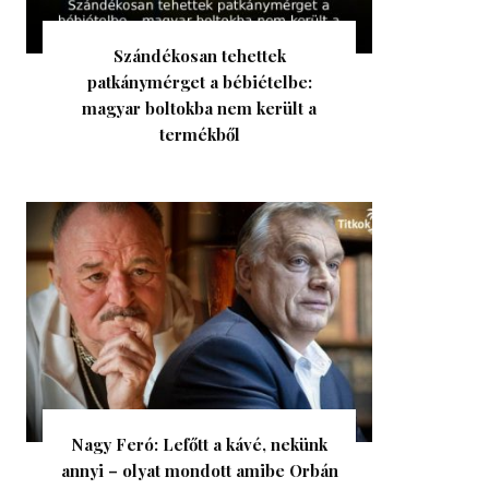
Szándékosan tehettek
patkánymérget a bébiételbe:
magyar boltokba nem került a
termékből
Nagy Feró: Lefőtt a kávé, nekünk
annyi – olyat mondott amibe Orbán