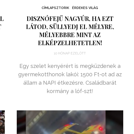
CÍMLAPSZTORIK
ÉRDEKES VILÁG
ÓL
DISZNÓFEJŰ NAGYÚR, HA EZT
T
LÁTOD, SÜLLYEDJ EL MÉLYRE,
MÉLYEBBRE MINT AZ
ELKÉPZELHETETLEN!
10 HÓNAP EZELŐTT
Egy szelet kenyérért is megküzdenek a
gyermekotthonok lakói: 1500 Ft-ot ad az
állam a NAPI étkezésre. Családbarát
kormány a lóf-szt!